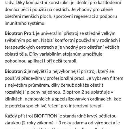
řady. Díky kompaktní konstrukci je ideální pro každodenní
domácí péči i použití na cestách. Je vhodný pro cílené
ošetření menších ploch, sportovní regeneraci a podporu
imunitního systému.
Bioptron Pro 1
je univerzální přístroj se středně velkým
světelným polem. Nabízí komfortní používání v rodinách i
terapeutických centrech a je vhodný pro ošetření větších
oblastí těla. Díky variabilním stojanům umožňuje
pohodlnou aplikaci i při delší terapii.
Bioptron 2
je největší a nejvýkonnější přístroj, který se
používá především v profesionální praxi. Je vybaven filtrem
s největším průměrem, díky čemuž dokáže ošetřit
rozsáhlejší plochy najednou. Bioptron 2 se uplatňuje v
klinikách, nemocnicích a specializovaných ordinacích, kde
je potřeba spolehlivé řešení pro intenzivní terapii.
Každý přístroj BIOPTRON je standardně krytý pětiletou
zárukou (2 roky zákonná + 3 roky zdarma od výrobce) a je