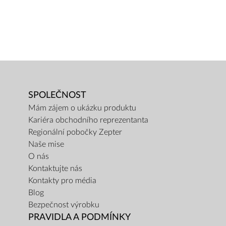
SPOLEČNOST
Mám zájem o ukázku produktu
Kariéra obchodního reprezentanta
Regionální pobočky Zepter
Naše mise
O nás
Kontaktujte nás
Kontakty pro média
Blog
Bezpečnost výrobku
PRAVIDLA A PODMÍNKY