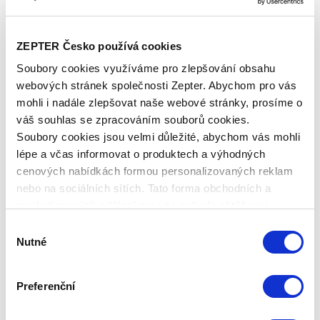
Základní cena
5 230,00 Kč
Zepter Club
cena
ZEPTER Česko používá cookies
Přihlaste se a zobrazí se vám cena pro
člena klubu.
Soubory cookies využíváme pro zlepšování obsahu
Pouze členové klubu mají garanci
webových stránek společnosti Zepter. Abychom pro vás
každého nákupu s přímým
zvýhodněním -5 % až -40 %!
mohli i nadále zlepšovat naše webové stránky, prosíme o
váš souhlas se zpracováním souborů cookies.
Soubory cookies jsou velmi důležité, abychom vás mohli
lépe a včas informovat o produktech a výhodných
cenových nabídkách formou personalizovaných reklam
nebo na sociálních sítích. Tato forma obchodních a
marketingových sdělení pro vás nebude obtěžující.
Výběr
Nutné
souhlasu
Preferenční