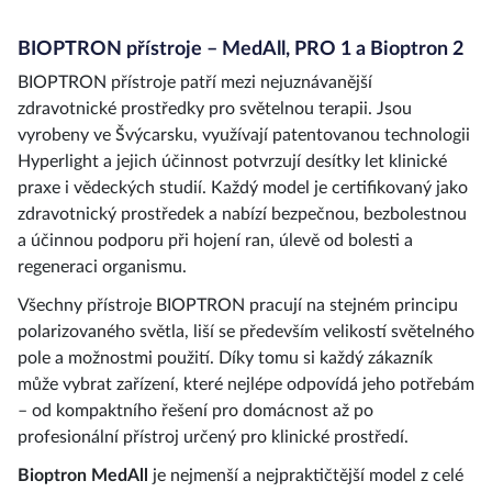
BIOPTRON přístroje – MedAll, PRO 1 a Bioptron 2
BIOPTRON přístroje patří mezi nejuznávanější
zdravotnické prostředky pro světelnou terapii. Jsou
vyrobeny ve Švýcarsku, využívají patentovanou technologii
Hyperlight a jejich účinnost potvrzují desítky let klinické
praxe i vědeckých studií. Každý model je certifikovaný jako
zdravotnický prostředek a nabízí bezpečnou, bezbolestnou
a účinnou podporu při hojení ran, úlevě od bolesti a
regeneraci organismu.
Všechny přístroje BIOPTRON pracují na stejném principu
polarizovaného světla, liší se především velikostí světelného
pole a možnostmi použití. Díky tomu si každý zákazník
může vybrat zařízení, které nejlépe odpovídá jeho potřebám
– od kompaktního řešení pro domácnost až po
profesionální přístroj určený pro klinické prostředí.
Bioptron MedAll
je nejmenší a nejpraktičtější model z celé