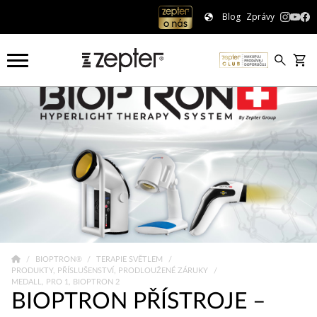
Blog
Zprávy
BIOPTRON®
TERAPIE SVĚTLEM
PRODUKTY, PŘÍSLUŠENSTVÍ, PRODLOUŽENÉ ZÁRUKY
MEDALL, PRO 1, BIOPTRON 2
BIOPTRON PŘÍSTROJE –