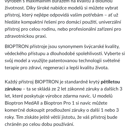
vyroben s maximálním důrazem na kvalitu a dlouhou
životnost. Díky široké nabídce modelů si můžete vybrat
přístroj, který nejlépe odpovídá vašim potřebám – ať už
hledáte kompaktní řešení pro domácí použití, univerzální
přístroj pro celou rodinu, nebo profesionální zařízení pro
zdravotnickou praxi.
BIOPTRON přístroje jsou synonymem švýcarské kvality,
vědeckého přístupu a dlouhodobé spolehlivosti. Vyberte si
svůj model a využijte patentovanou technologii světelné
terapie pro zdraví, regeneraci a lepší kvalitu života.
Každý přístroj BIOPTRON je standardně krytý
pětiletou
zárukou
– ta se skládá ze 2 let zákonné záruky a dalších 3
let, které poskytuje výrobce zdarma navíc. U modelů
Bioptron MedAll a Bioptron Pro 1 si navíc můžete
komerčně dokoupit prodloužení záruky o další 1 nebo 3
roky. Tím získáte ještě větší jistotu, že váš přístroj bude
chráněn po celou dobu používání.