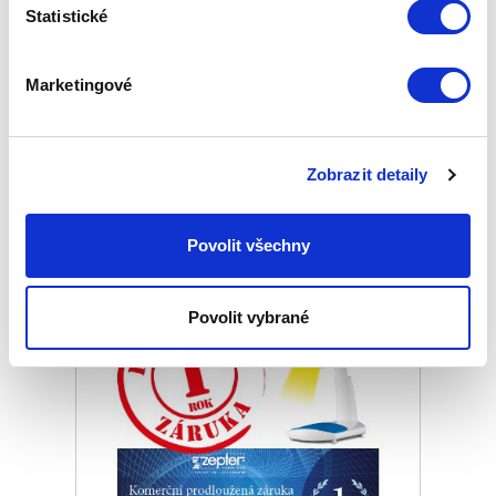
Statistické
PRODLOUŽENÁ ZÁRUKA 3 ROKY
BIOPTRON MEDALL
Marketingové
Základní cena
6 970,00 Kč
Zepter Club
cena
Přihlaste se a zobrazí se vám cena pro
Zobrazit detaily
člena klubu.
Pouze členové klubu mají garanci
každého nákupu s přímým
Povolit všechny
zvýhodněním -5 % až -40 %!
Povolit vybrané