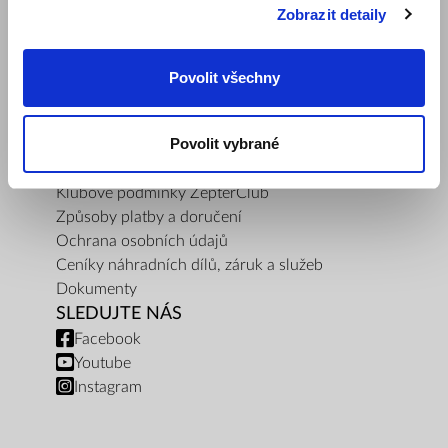
Zobrazit detaily
O nás
Kontaktujte nás
Kontakty pro média
Povolit všechny
Blog
Bezpečnost výrobku
Povolit vybrané
PRAVIDLA A PODMÍNKY
Pravidla internetového obchodu
Klubové podmínky ZepterClub
Způsoby platby a doručení
Ochrana osobních údajů
Ceníky náhradních dílů, záruk a služeb
Dokumenty
SLEDUJTE NÁS
Facebook
Youtube
Instagram