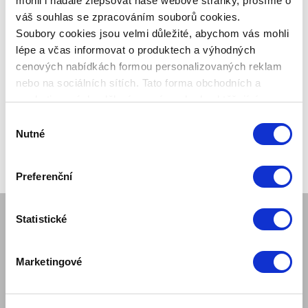
mohli i nadále zlepšovat naše webové stránky, prosíme o
člena klubu.
váš souhlas se zpracováním souborů cookies.
Pouze členové klubu mají garanci
každého nákupu s přímým
Soubory cookies jsou velmi důležité, abychom vás mohli
zvýhodněním -5 % až -40 %!
lépe a včas informovat o produktech a výhodných
cenových nabídkách formou personalizovaných reklam
nebo na sociálních sítích. Tato forma obchodních a
marketingových sdělení pro vás nebude obtěžující.
Výběr
Nutné
souhlasu
Preferenční
Statistické
SPOLEČNOST
Mám zájem o ukázku produktu
Marketingové
Kariéra obchodního reprezentanta
Regionální pobočky Zepter
Naše mise