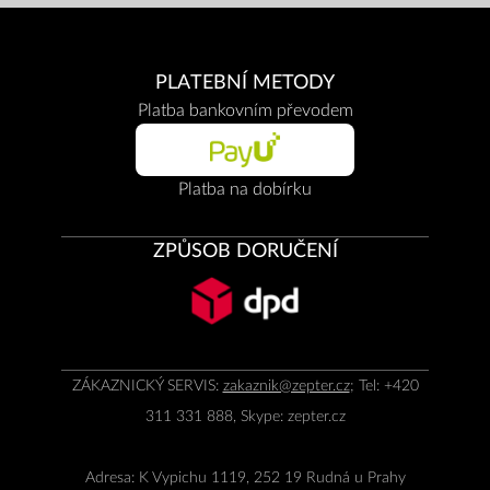
PLATEBNÍ METODY
Platba bankovním převodem
Platba na dobírku
ZPŮSOB DORUČENÍ
ZÁKAZNICKÝ SERVIS:
zakaznik@zepter.cz
; Tel: +420
311 331 888, Skype: zepter.cz
Adresa: K Vypichu 1119, 252 19 Rudná u Prahy