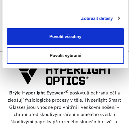
Z tohoto důvodu jsme také jediným certifikovaným
servisním střediskem Bioptronu.
Zobrazit detaily
PŘEČTĚTE SI VÍCE
Povolit všechny
Povolit vybrané
®
Brý​le Hyperlight Eyewear
poskytují ochranu očí a
zlepšují fyziologické procesy v těle. Hyperlight Smart
Glasses jsou vhodné pro vnitřní i venkovní nošení –
chrání před škodlivým zářením umělého světla i
škodlivými paprsky přirozeného slunečního světla.