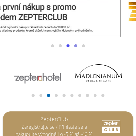
ZepterClub
Zaregistrujte se / Přihlaste se a
nakupujte výhodněji o -5 % až -40 %