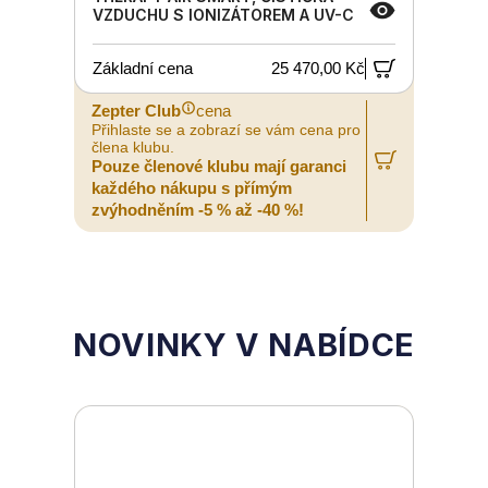
VZDUCHU S IONIZÁTOREM A UV-C
Základní cena
25 470,00 Kč
Zepter Club
cena
Z
Přihlaste se a zobrazí se vám cena pro
P
člena klubu.
č
Pouze členové klubu mají garanci
P
každého nákupu s přímým
zvýhodněním -5 % až -40 %!
z
NOVINKY V NABÍDCE