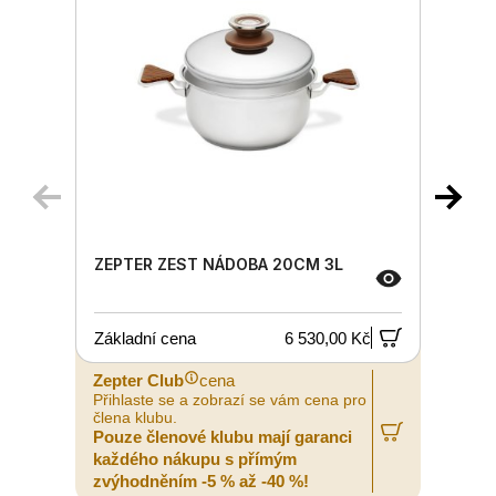
ZEPTER ZEST NÁDOBA 20CM 3L
Základní cena
6 530,00 Kč
Zepter Club
cena
Z
Přihlaste se a zobrazí se vám cena pro
P
člena klubu.
č
Pouze členové klubu mají garanci
P
každého nákupu s přímým
zvýhodněním -5 % až -40 %!
z