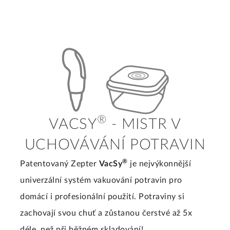
®
VACSY
- MISTR V
UCHOVÁVÁNÍ POTRAVIN
®
Patentovaný Zepter
VacSy
je nejvýkonnější
univerzální systém vakuování potravin pro
domácí i profesionální použití. Potraviny si
zachovají svou chuť a zůstanou čerstvé až 5x
déle, než při běžném skladování!