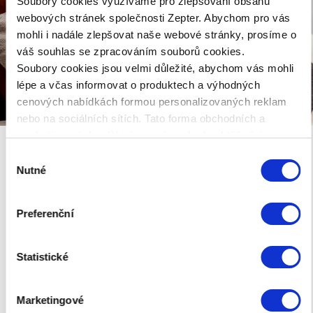
Soubory cookies využíváme pro zlepšování obsahu
webových stránek společnosti Zepter. Abychom pro vás
mohli i nadále zlepšovat naše webové stránky, prosíme o
váš souhlas se zpracováním souborů cookies.
Soubory cookies jsou velmi důležité, abychom vás mohli
lépe a včas informovat o produktech a výhodných
cenových nabídkách formou personalizovaných reklam
nebo na sociálních sítích. Tato forma obchodních a
marketingových sdělení pro vás nebude obtěžující.
Výběr
Nutné
souhlasu
®
BIOPTRON
Hyperlight
je klinicky testovaný,
patentovaný a zdravotnicky certifikovaný lékařský
Preferenční
přístroj pro světelnou terapii používaný v nemocnicích,
odborných institucích, wellness a sportovních centrech
®
a v domácnostech. BIOPTRON
Hyperlight je
Statistické
jedinečná forma světelné terapie, které funguje také
jako prevence nemocí a zrychluje proces hojení. Zepter
Marketingové
je výrobcem a distributorem všech produktů Bioptron.