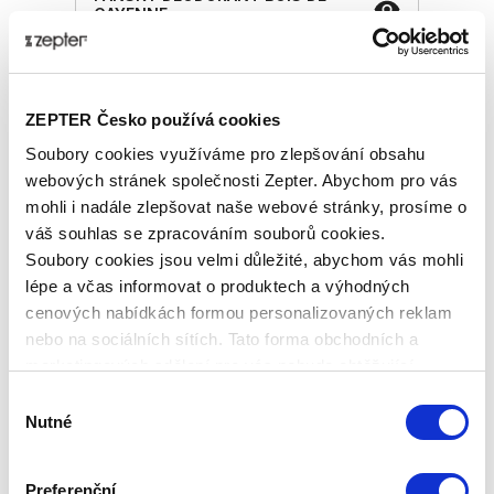
CAYENNE
Základní cena
1 820,00 Kč
Zepter Club
cena
ZEPTER Česko používá cookies
Přihlaste se a zobrazí se vám cena pro
člena klubu.
Soubory cookies využíváme pro zlepšování obsahu
Pouze členové klubu mají garanci
webových stránek společnosti Zepter. Abychom pro vás
každého nákupu s přímým
mohli i nadále zlepšovat naše webové stránky, prosíme o
zvýhodněním -5 % až -40 %!
váš souhlas se zpracováním souborů cookies.
Soubory cookies jsou velmi důležité, abychom vás mohli
lépe a včas informovat o produktech a výhodných
cenových nabídkách formou personalizovaných reklam
nebo na sociálních sítích. Tato forma obchodních a
marketingových sdělení pro vás nebude obtěžující.
Výběr
Nutné
souhlasu
Preferenční