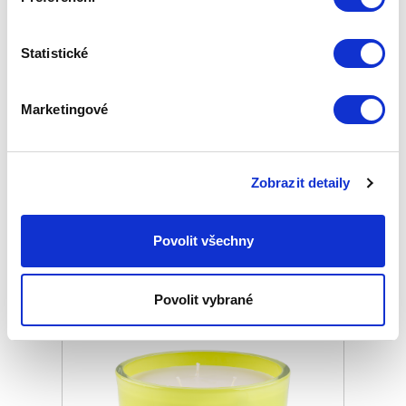
Statistické
UNISEX DEODORANT ABSOLUMENT
ABSINTHE
Marketingové
Základní cena
1 790,00 Kč
Zepter Club
cena
Zobrazit detaily
Přihlaste se a zobrazí se vám cena pro
člena klubu.
Pouze členové klubu mají garanci
každého nákupu s přímým
Povolit všechny
zvýhodněním -5 % až -40 %!
Povolit vybrané