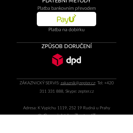
PLATEBNÍ METODY
Platba bankovním převodem
Platba na dobírku
ZPŮSOB DORUČENÍ
ZÁKAZNICKÝ SERVIS:
zakaznik@zepter.cz
; Tel: +420
311 331 888, Skype: zepter.cz
Adresa: K Vypichu 1119, 252 19 Rudná u Prahy
© Copyright by
Zepter IT