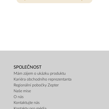
SPOLEČNOST
Mám zájem o ukázku produktu
Kariéra obchodního reprezentanta
Regionální pobočky Zepter
Naše mise
O nás
Kontaktujte nás
Kontakty pro média