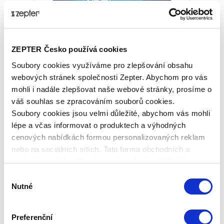
ZEPTER Česko používá cookies
Soubory cookies využíváme pro zlepšování obsahu
PRODLOUŽENÁ ZÁRUKA 1 ROK
webových stránek společnosti Zepter. Abychom pro vás
THERAPY AIR SMART
mohli i nadále zlepšovat naše webové stránky, prosíme o
váš souhlas se zpracováním souborů cookies.
Základní cena
3 820,00 Kč
Soubory cookies jsou velmi důležité, abychom vás mohli
Zepter Club
cena
lépe a včas informovat o produktech a výhodných
Přihlaste se a zobrazí se vám cena pro
cenových nabídkách formou personalizovaných reklam
člena klubu.
nebo na sociálních sítích. Tato forma obchodních a
Pouze členové klubu mají garanci
každého nákupu s přímým
marketingových sdělení pro vás nebude obtěžující.
zvýhodněním -5 % až -40 %!
Výběr
Nutné
souhlasu
Preferenční