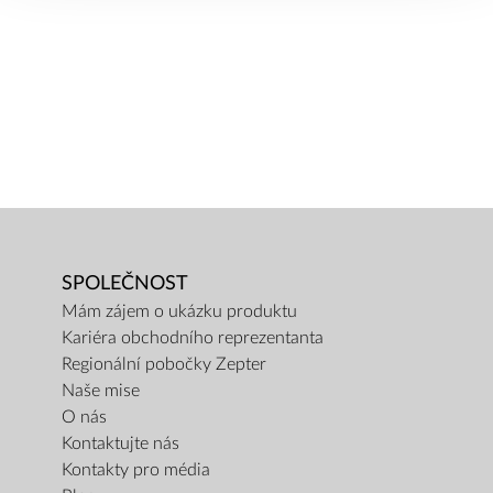
SPOLEČNOST
Mám zájem o ukázku produktu
Kariéra obchodního reprezentanta
Regionální pobočky Zepter
Naše mise
O nás
Kontaktujte nás
Kontakty pro média