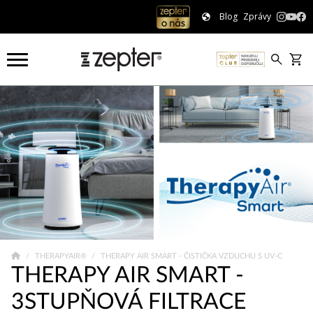
Blog
Zprávy
THERAPYAIR®
THERAPY AIR SMART - ČISTIČKA VZDUCHU S UV-C
THERAPY AIR SMART -
3STUPŇOVÁ FILTRACE