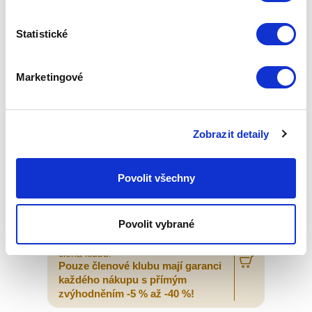
Statistické
Marketingové
Zobrazit detaily
PRODLOUŽENÁ ZÁRUKA 3 ROK
THERAPY AIR SMART
Povolit všechny
Základní cena
5 090,00 Kč
Povolit vybrané
Zepter Club
cena
Přihlaste se a zobrazí se vám cena pro
člena klubu.
Pouze členové klubu mají garanci
každého nákupu s přímým
zvýhodněním -5 % až -40 %!