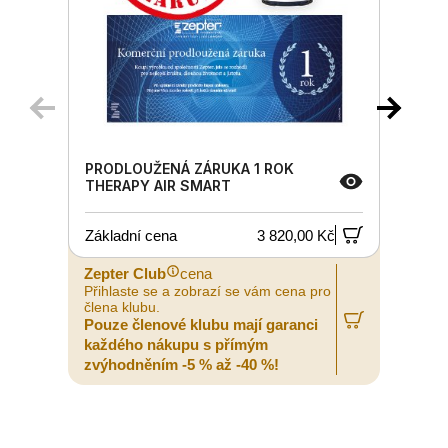
PRODLOUŽENÁ ZÁRUKA 1 ROK
THERAPY AIR SMART
Základní cena
3 820,00 Kč
Zepter Club
cena
Z
Přihlaste se a zobrazí se vám cena pro
P
člena klubu.
č
Pouze členové klubu mají garanci
P
každého nákupu s přímým
zvýhodněním -5 % až -40 %!
z