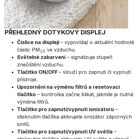
PŘEHLEDNÝ DOTYKOVÝ DISPLEJ
Číslice na displeji
– vypovídají o aktuální hodnotě
částic PM
ve vzduchu.
2,5
Světelné zabarvení
– signalizuje stupeň
znečištění vzduchu.
Tlačítko ON/OFF
– slouží pro zapnutí či vypnutí
přístroje.
Upozornění na výměnu filtrů a resetovací
tlačítko
– kontrolka začne blikat, jakmile je nutná
výměna filtrů.
Tlačítko pro zapnutí/vypnutí ionizátoru
–
stisknutím tlačítka aktivujete ionizátor záporných
iontů.
Tlačítko pro zapnutí/vypnutí UV světla
–