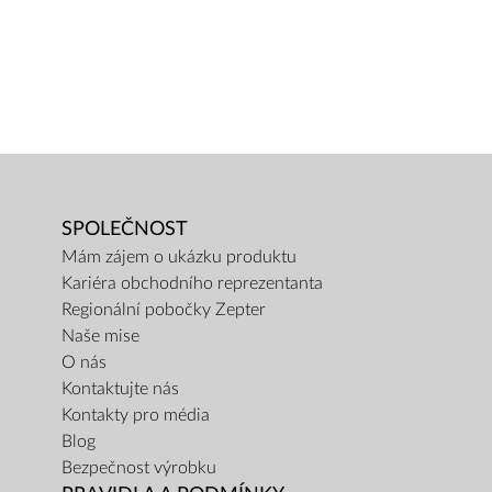
SPOLEČNOST
Mám zájem o ukázku produktu
Kariéra obchodního reprezentanta
Regionální pobočky Zepter
Naše mise
O nás
Kontaktujte nás
Kontakty pro média
Blog
Bezpečnost výrobku