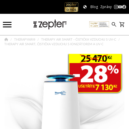
Blog
Zprávy
THERAPYAIR®
THERAPY AIR SMART - ČISTIČKA VZDUCHU S UV-C
THERAPY AIR SMART, ČISTIČKA VZDUCHU S IONIZÁTOREM A UV-C