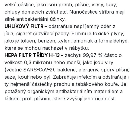
velké částice, jako jsou prach, plísně, vlasy, lupy,
chlupy domácích zvířat atd. Nanočástice stříbra mají
silné antibakteriální účinky.
UHLÍKOVÝ FILTR
–
odstraňuje nepříjemný odér z
jídla, cigaret či zvířecí pachy. Eliminuje toxické plyny,
jako je toluen, benzen, xylen, amoniak a formaldehyd,
které se mohou nacházet v nábytku.
HEPA FILTR TŘÍDY H-13
–
zachytí 99,97 % částic o
velikosti 0,3 mikronu nebo menší, jako jsou viry
(včetně SARS-CoV-2), bakterie, alergeny, spory plísní,
saze, kouř nebo pyl. Zabraňuje infekcím a odstraňuje i
ty nejmenší částečky prachu a tabákového kouře. Je
potažený organickým antibakteriálním materiálem a
látkami proti plísním, které zvyšují jeho účinnost.