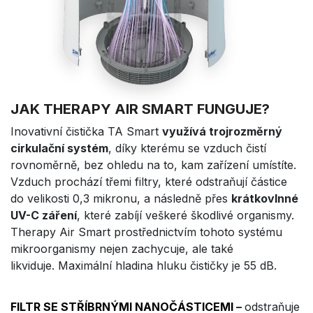
JAK THERAPY AIR SMART FUNGUJE?
Inovativní čistička TA Smart
využívá trojrozměrný
cirkulační systém
, díky kterému se vzduch čistí
rovnoměrně, bez ohledu na to, kam zařízení umístíte.
Vzduch prochází třemi filtry, které odstraňují částice
do velikosti 0,3 mikronu, a následně přes
krátkovlnné
UV-C záření
, které zabíjí veškeré škodlivé organismy.
Therapy Air Smart prostřednictvím tohoto systému
mikroorganismy nejen zachycuje, ale také
likviduje. Maximální hladina hluku čističky je 55 dB.
FILTR SE STŘÍBRNÝMI NANOČÁSTICEMI
–
odstraňuje