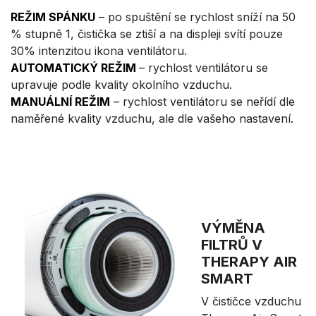
REŽIM SPÁNKU
– po spuštění se rychlost sníží na 50
% stupně 1, čistička se ztiší a na displeji svítí pouze
30% intenzitou ikona ventilátoru.
AUTOMATICKÝ REŽIM
– rychlost ventilátoru se
upravuje podle kvality okolního vzduchu.
MANUÁLNÍ REŽIM
– rychlost ventilátoru se neřídí dle
naměřené kvality vzduchu, ale dle vašeho nastavení.
VÝMĚNA
FILTRŮ V
THERAPY AIR
SMART
V čističce vzduchu