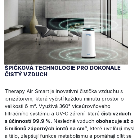
ŠPIČKOVÁ TECHNOLOGIE PRO DOKONALE
ČISTÝ VZDUCH
Therapy Air Smart je inovativní čistička vzduchu s
ionizátorem, která vyčistí
každou minutu prostor o
velikosti 6 m³. Využívá 360° víceúrovňového
filtračního systému a UV-C záření, které
čistí vzduch
s účinností 99,9 %.
Následně vzduch
obohacuje až o
5 milionů záporných iontů na cm³
, které uvolňují mysl
a tělo, zlepšují funkce metabolismu a pomáhají cítit se