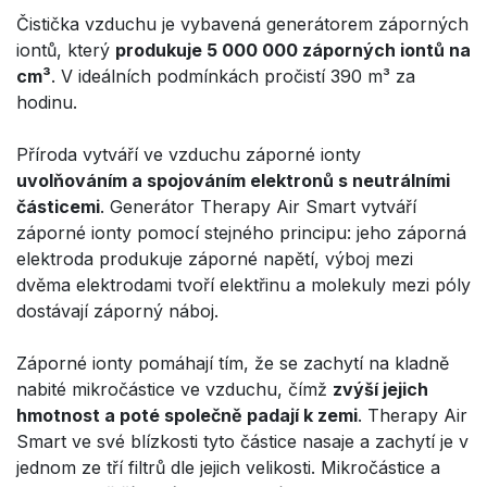
Čistička vzduchu je vybavená generátorem záporných
iontů, který
produkuje 5 000 000 záporných iontů na
cm³
. V ideálních podmínkách pročistí 390 m³ za
hodinu.
Příroda vytváří ve vzduchu záporné ionty
uvolňováním a spojováním elektronů s neutrálními
částicemi
. Generátor Therapy Air Smart vytváří
záporné ionty pomocí stejného principu: jeho záporná
elektroda produkuje záporné napětí, výboj mezi
dvěma elektrodami tvoří elektřinu a molekuly mezi póly
dostávají záporný náboj.
Záporné ionty pomáhají tím, že se zachytí na kladně
nabité mikročástice ve vzduchu, čímž
zvýší jejich
hmotnost a poté společně padají k zemi
. Therapy Air
Smart ve své blízkosti tyto částice nasaje a zachytí je v
jednom ze tří filtrů dle jejich velikosti. Mikročástice a