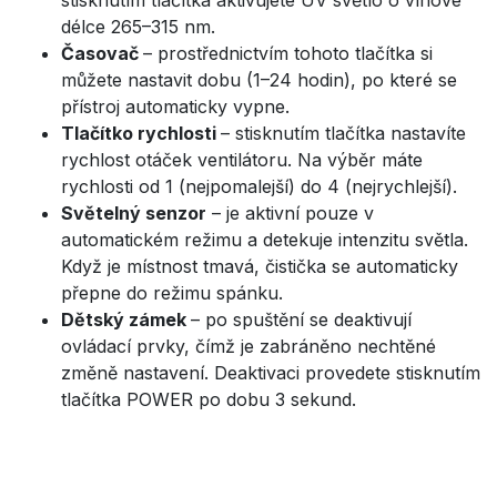
stisknutím tlačítka aktivujete UV světlo o vlnové
délce 265–315 nm.
Časovač
– prostřednictvím tohoto tlačítka si
můžete nastavit dobu (1–24 hodin), po které se
přístroj automaticky vypne.
Tlačítko rychlosti
– stisknutím tlačítka nastavíte
rychlost otáček ventilátoru. Na výběr máte
rychlosti od 1 (nejpomalejší) do 4 (nejrychlejší).
Světelný senzor
– je aktivní pouze v
automatickém režimu a detekuje intenzitu světla.
Když je místnost tmavá, čistička se automaticky
přepne do režimu spánku.
Dětský zámek
– po spuštění se deaktivují
ovládací prvky, čímž je zabráněno nechtěné
změně nastavení. Deaktivaci provedete stisknutím
tlačítka POWER po dobu 3 sekund.