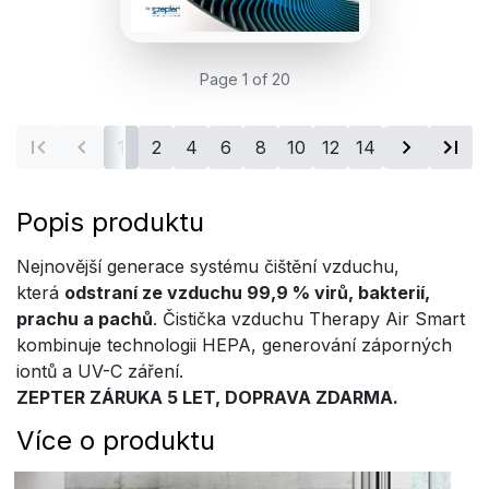
Page 1 of 20
1
2
4
6
8
10
12
14
16
18
20
Popis produktu
Nejnovější generace systému čištění vzduchu,
která
odstraní ze vzduchu 99,9 % virů, bakterií,
prachu a pachů
. Čistička vzduchu Therapy Air Smart
kombinuje technologii HEPA, generování záporných
iontů a UV-C záření.
ZEPTER ZÁRUKA 5 LET, DOPRAVA ZDARMA.
Více o produktu