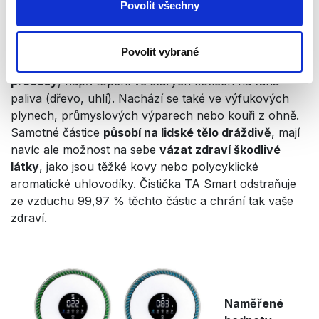
Povolit všechny
indikátor kvality ovzduší. Nejvyšší množství je
každoročně naměřeno v průběhu chladných měsíců.
Povolit vybrané
Zdrojem těchto částic jsou především
spalovací
procesy
, např. topení ve starých kotlech na tuhá
paliva (dřevo, uhlí). Nachází se také ve výfukových
plynech, průmyslových výparech nebo kouři z ohně.
Samotné částice
působí na lidské tělo dráždivě
, mají
navíc ale možnost na sebe
vázat zdraví škodlivé
látky
, jako jsou těžké kovy nebo polycyklické
aromatické uhlovodíky. Čistička TA Smart odstraňuje
ze vzduchu 99,97 % těchto částic a chrání tak vaše
zdraví.
Naměřené