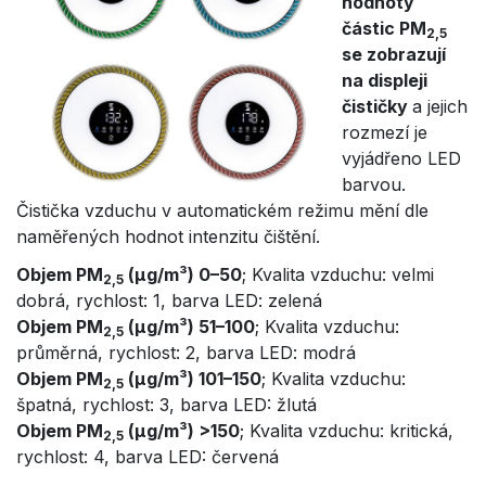
hodnoty
částic PM
2,5
se zobrazují
na displeji
čističky
a jejich
rozmezí je
vyjádřeno LED
barvou.
Čistička vzduchu v automatickém režimu mění dle
naměřených hodnot intenzitu čištění.
Objem PM
(µg/m³) 0–50
; Kvalita vzduchu: velmi
2,5
dobrá, rychlost: 1, barva LED: zelená
Objem PM
(µg/m³) 51–100
; Kvalita vzduchu:
2,5
průměrná, rychlost: 2, barva LED: modrá
Objem PM
(µg/m³) 101–150
; Kvalita vzduchu:
2,5
špatná, rychlost: 3, barva LED: žlutá
Objem PM
(µg/m³) >150
; Kvalita vzduchu: kritická,
2,5
rychlost: 4, barva LED: červená