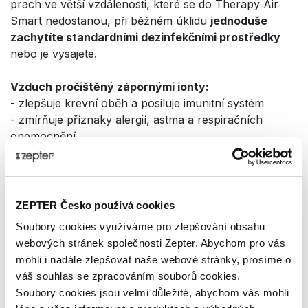
prach ve větší vzdálenosti, které se do Therapy Air
Smart nedostanou, při běžném úklidu
jednoduše
zachytíte standardními dezinfekčními prostředky
nebo je vysajete.
Vzduch pročištěný zápornými ionty:
- zlepšuje krevní oběh a posiluje imunitní systém
- zmírňuje příznaky alergií, astma a respiračních
onemocnění
- zmírňuje bolesti hlavy
- zkvalitňuje spánek
- posiluje soustředění a paměť
- stimuluje kreativitu a duševní pohodu
ZEPTER Česko používá cookies
Soubory cookies využíváme pro zlepšování obsahu
webových stránek společnosti Zepter. Abychom pro vás
mohli i nadále zlepšovat naše webové stránky, prosíme o
váš souhlas se zpracováním souborů cookies.
Soubory cookies jsou velmi důležité, abychom vás mohli