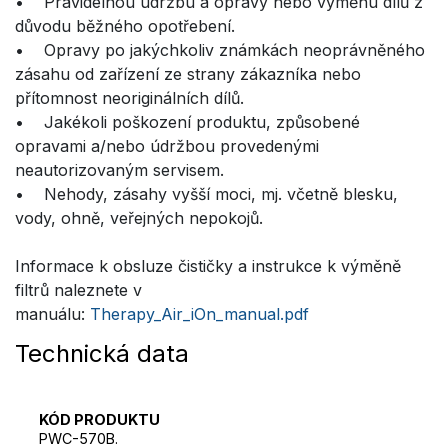
• Pravidelnou údržbu a opravy nebo výměnu dílů z
důvodu běžného opotřebení.
• Opravy po jakýchkoliv známkách neoprávněného
zásahu od zařízení ze strany zákazníka nebo
přítomnost neoriginálních dílů.
• Jakékoli poškození produktu, způsobené
opravami a/nebo údržbou provedenými
neautorizovaným servisem.
• Nehody, zásahy vyšší moci, mj. včetně blesku,
vody, ohně, veřejných nepokojů.
Informace k obsluze čističky a instrukce k výměně
filtrů naleznete v
manuálu:
Therapy_Air_iOn_manual.pdf
Technická data
KÓD PRODUKTU
PWC-570B.