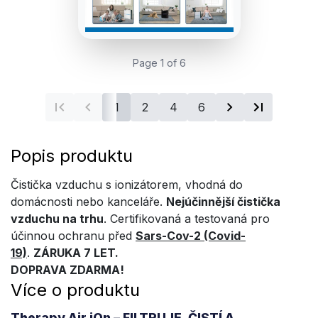
Page 1 of 6
1
2
4
6
Popis produktu
Čistička vzduchu s ionizátorem, vhodná do
domácnosti nebo kanceláře.
Nejúčinnější čistička
vzduchu na trhu
. Certifikovaná a testovaná pro
účinnou ochranu před
Sars-Cov-2 (Covid-
19)
.
ZÁRUKA 7 LET.
DOPRAVA ZDARMA!
Více o produktu
Therapy Air iOn – FILTRUJE, ČISTÍ A