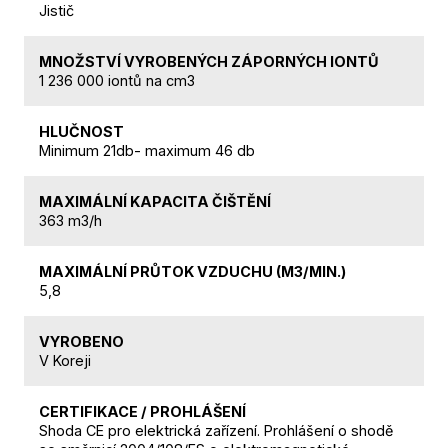
Jistič
MNOŽSTVÍ VYROBENÝCH ZÁPORNÝCH IONTŮ
1 236 000 iontů na cm3
HLUČNOST
Minimum 21db- maximum 46 db
MAXIMÁLNÍ KAPACITA ČIŠTĚNÍ
363 m3/h
MAXIMÁLNÍ PRŮTOK VZDUCHU (M3/MIN.)
5,8
VYROBENO
V Koreji
CERTIFIKACE / PROHLÁŠENÍ
Shoda CE pro elektrická zařízení. Prohlášení o shodě