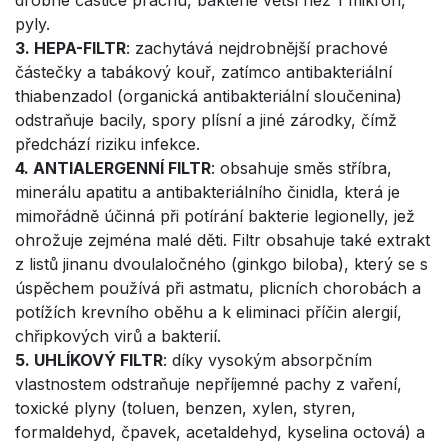
pyly.
3. HEPA-FILTR
: zachytává nejdrobnější prachové
částečky a tabákový kouř, zatímco antibakteriální
thiabenzadol (organická antibakteriální sloučenina)
odstraňuje bacily, spory plísní a jiné zárodky, čímž
předchází riziku infekce.
4. ANTIALERGENNÍ FILTR
: obsahuje směs stříbra,
minerálu apatitu a antibakteriálního činidla, která je
mimořádně účinná při potírání bakterie legionelly, jež
ohrožuje zejména malé děti. Filtr obsahuje také extrakt
z listů jinanu dvoulaločného (ginkgo biloba), který se s
úspěchem používá při astmatu, plicních chorobách a
potížích krevního oběhu a k eliminaci příčin alergií,
chřipkových virů a bakterií.
5. UHLÍKOVÝ FILTR
: díky vysokým absorpčním
vlastnostem odstraňuje nepříjemné pachy z vaření,
toxické plyny (toluen, benzen, xylen, styren,
formaldehyd, čpavek, acetaldehyd, kyselina octová) a