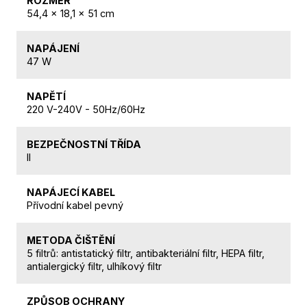
ROZMĚR
54,4 x 18,1 x 51 cm
NAPÁJENÍ
47 W
NAPĚTÍ
220 V-240V - 50Hz/60Hz
BEZPEČNOSTNÍ TŘÍDA
II
NAPÁJECÍ KABEL
Přívodní kabel pevný
METODA ČIŠTĚNÍ
5 filtrů: antistatický filtr, antibakteriální filtr, HEPA filtr,
antialergický filtr, ulhíkový filtr
ZPŮSOB OCHRANY