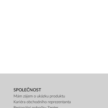
SPOLEČNOST
Mám zájem o ukázku produktu
Kariéra obchodního reprezentanta
Regionální pobočky Zepter