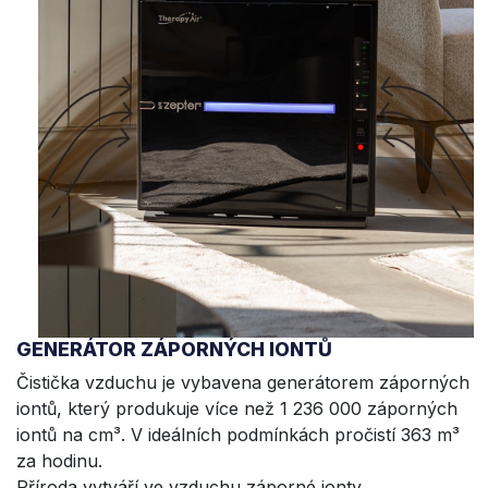
GENERÁTOR ZÁPORNÝCH IONTŮ
Čistička vzduchu je vybavena generátorem záporných
iontů, který produkuje více než 1 236 000 záporných
iontů na cm³. V ideálních podmínkách pročistí 363 m³
za hodinu.
Příroda vytváří ve vzduchu záporné ionty