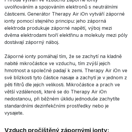
uvolňováním a spojováním elektronů s neutrálními
částicemi. Generátor Therapy Air iOn vytváří záporné
ionty pomocí stejného principu: jeho záporná
elektroda produkuje záporné napětí, výboj mezi
dvěma elektrodami tvoří elektřinu a molekuly mezi póly
dostávají záporný náboj.
Záporné ionty pomáhají tím, že se zachytí na kladně
nabité mikročástice ve vzduchu, tím zvýší jejich
hmotnost a společně padají k zemi. Therapy Air iOn ve
své blízkosti tyto částice nasaje a zachytí je v jednom z
pěti filtrů dle jejich velikosti. Mikročástice a prach ve
větší vzdálenosti, které se do Therapy Air iOn
nedostanou, při běžném úklidu jednoduše zachytíte
standardními dezinfekčními prostředky nebo je
vysajete.
Vzduch pročištěný zápornými ionty: