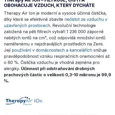
OBOHACUJE VZDUCH, KTERÝ DÝCHÁTE
Therapy Air Ion je moderní a vysoce účinná čistička,
díky které se efektivně zbavíte
nečistot ze vzduchu v
uzavřených prostorech
. Revoluční technologie
založená na pěti filtrech vytváří 1 236 000 záporně
nabitých iontů na cm³, což odpovídá množství iontů
naměřenému v nejzdravějších prostředích na Zemi.
Její
používání v domácnostech a kancelářích
snižuje
pravděpodobnost vzniku respiračních onemocnění až
o 80 %. Čistička vzduchu je vhodná zejména pro
alergiky.
Účinnost při odstraňování drobných
prachových částic o velikosti 0,3–10 mikronu je 99,9
%.