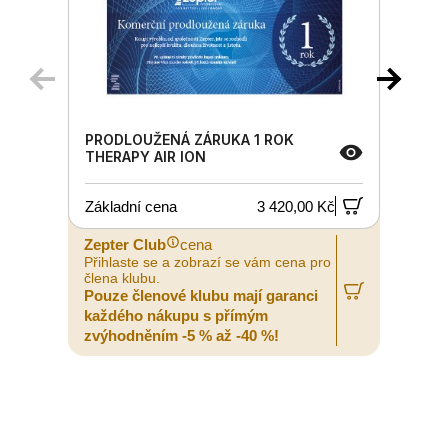
PRODLOUŽENÁ ZÁRUKA 1 ROK
THERAPY AIR ION
Základní cena
3 420,00 Kč
Zepter Club
cena
Z
Přihlaste se a zobrazí se vám cena pro
P
člena klubu.
č
Pouze členové klubu mají garanci
P
každého nákupu s přímým
zvýhodněním -5 % až -40 %!
z