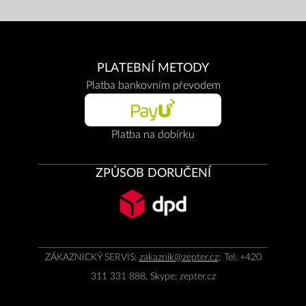
PLATEBNÍ METODY
Platba bankovním převodem
Platba na dobírku
ZPŮSOB DORUČENÍ
ZÁKAZNICKÝ SERVIS:
zakaznik@zepter.cz
; Tel: +420
311 331 888, Skype: zepter.cz