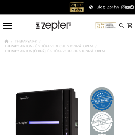
Blog
Zprávy
THERAPYAIR®
THERAPY AIR ION - ČISTIČKA VZDUCHU S IONIZÁTOREM
THERAPY AIR ION (ČERNÝ), ČISTIČKA VZDUCHU S IONIZÁTOREM