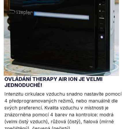
OVLÁDÁNÍ THERAPY AIR ION JE VELMI
JEDNODUCHÉ!
Intenzitu cirkulace vzduchu snadno nastavíte pomocí
4 předprogramovaných režimů, nebo manuálně dle
svých preferencí. Kvalita vzduchu v místnosti je
znázorněna pomocí 4 barev na kontrolce: modrá
(velmi čistý vzduch), růžová (čistý), fialová (mírně
znečištěný), červená (nečistý).