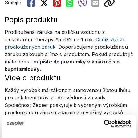
Sdílejte:
Popis produktu
Prodloužená záruka na čističku vzduchu s
ionizátorem Therapy Air iON na 1 rok.
Ceník všech
prodloužených záruk
. Doporučujeme prodlouženou
záruku zakoupit přímo s produktem. Pokud produkt již
máte doma,
napište do poznámky v košíku číslo
kupní smlouvy
.
Více o produktu
Každý výrobek má zákonem stanovenou 2letou lhůtu
pro uplatnění práv z odpovědnosti za vady.
Společnost Zepter poskytuje k vybraným výrobkům
prodlouženou záruku zdarma a u vetšiny výrobků
uvedených v tabulce níže máte možnost si okamžitě
prodloužit záruku až o 36 měsíců pořízením komerční
prodloužené záruky. Záruka vzniká ihned po převzetí