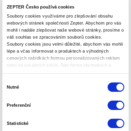
zboží a její prodloužení se počítá od 1. dne po
ZEPTER Česko používá cookies
skončení klasické záruky. Tato komerční záruka
Soubory cookies využíváme pro zlepšování obsahu
chrání vaše zboží v plném rozsahu, tedy jako
webových stránek společnosti Zepter. Abychom pro vás
standardní (můžete ji koupit jako fyzická i jako
mohli i nadále zlepšovat naše webové stránky, prosíme o
právnická osoba).
váš souhlas se zpracováním souborů cookies.
Soubory cookies jsou velmi důležité, abychom vás mohli
V případě poruchy vašeho výrobku stačí
lépe a včas informovat o produktech a výhodných
kontaktovat naši zákaznickou linku: +420 311 331
cenových nabídkách formou personalizovaných reklam
887 nebo naše servisní středisko: servis@zepter.cz
nebo na sociálních sítích. Tato forma obchodních a
Technická data
marketingových sdělení pro vás nebude obtěžující.
Výběr
Nutné
KÓD PRODUKTU
souhlasu
PROZAR-TAI-1
Preferenční
NÁZEV PRODUKTU
Prodloužená záruka 1 rok THERAPY AIR ION
Statistické
HMOTNOST CELKOVÁ