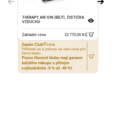
THERAPY AIR ION (BÍLÝ), ČISTIČKA
VZDUCHU
Základní cena
22 770,00 Kč
Zepter Club
cena
Z
Přihlaste se a zobrazí se vám cena pro
P
člena klubu.
č
Pouze členové klubu mají garanci
P
každého nákupu s přímým
zvýhodněním -5 % až -40 %!
z