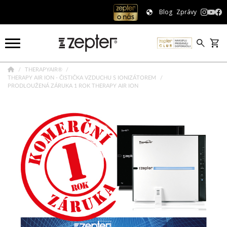
Blog
Zprávy
THERAPYAIR®
THERAPY AIR ION - ČISTIČKA VZDUCHU S IONIZÁTOREM
PRODLOUŽENÁ ZÁRUKA 1 ROK THERAPY AIR ION