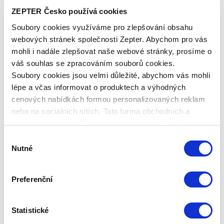
BIOPTRON BLUDOC
ZEPTER Česko používá cookies
Soubory cookies využíváme pro zlepšování obsahu
Základní cena
2 290,00 Kč
webových stránek společnosti Zepter. Abychom pro vás
Zepter Club
cena
mohli i nadále zlepšovat naše webové stránky, prosíme o
Přihlaste se a zobrazí se vám cena pro
váš souhlas se zpracováním souborů cookies.
člena klubu.
Pouze členové klubu mají garanci
Soubory cookies jsou velmi důležité, abychom vás mohli
každého nákupu s přímým
lépe a včas informovat o produktech a výhodných
zvýhodněním -5 % až -40 %!
cenových nabídkách formou personalizovaných reklam
nebo na sociálních sítích. Tato forma obchodních a
marketingových sdělení pro vás nebude obtěžující.
Výběr
Nutné
souhlasu
Preferenční
Statistické