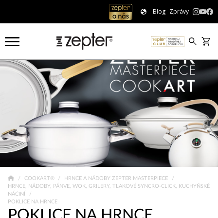
Blog
Zprávy
COOKART®
HRNCE A NÁDOBY ZEPTER MASTERPIECE
HRNCE, NÁDOBY, PÁNVE, WOK, GRILERY, TLAKOVÉ SYNCRO-CLICK, KUCHYŇSKÉ
NÁČINÍ
POKLICE NA HRNCE
POKLICE NA HRNCE