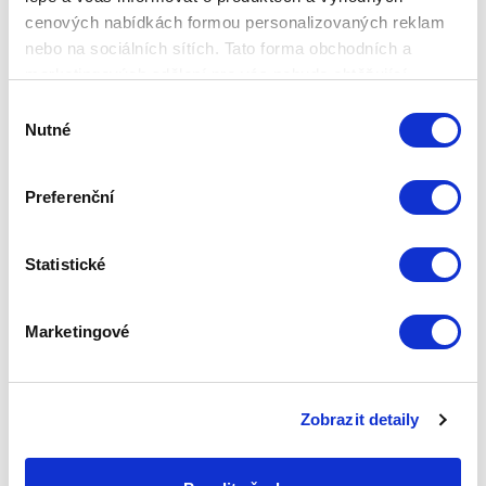
cenových nabídkách formou personalizovaných reklam
nebo na sociálních sítích. Tato forma obchodních a
marketingových sdělení pro vás nebude obtěžující.
POKLICE S TERMOKONTROLEM,
Výběr
PRŮMĚR 24 CM
Nutné
souhlasu
Základní cena
2 310,00 Kč
Preferenční
Zepter Club
cena
Přihlaste se a zobrazí se vám cena pro
člena klubu.
Pouze členové klubu mají garanci
Statistické
každého nákupu s přímým
zvýhodněním -5 % až -40 %!
Marketingové
Zobrazit detaily