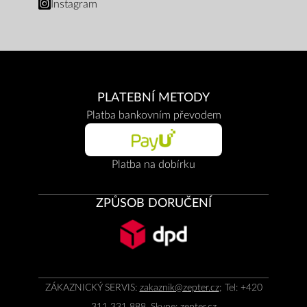
Instagram
PLATEBNÍ METODY
Platba bankovním převodem
Platba na dobírku
ZPŮSOB DORUČENÍ
ZÁKAZNICKÝ SERVIS:
zakaznik@zepter.cz
; Tel: +420
311 331 888, Skype: zepter.cz