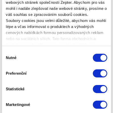
webových stránek společnosti Zepter. Abychom pro vás
mohli i nadále zlepšovat naše webové stránky, prosíme o
váš souhlas se zpracováním souborů cookies.
Soubory cookies jsou velmi důležité, abychom vás mohli
lépe a včas informovat o produktech a výhodných
cenových nabídkách formou personalizovaných reklam
nebo na sociálních sítích. Tato forma obchodních a
SWISSO LOGICAL, HYDRO-
marketingových sdělení pro vás nebude obtěžující.
LIFTINGOVÉ SÉRUM 30 ML
Výběr
Nutné
souhlasu
Základní cena
1 460,00 Kč
Zepter Club
cena
Preferenční
Přihlaste se a zobrazí se vám cena pro
člena klubu.
Pouze členové klubu mají garanci
každého nákupu s přímým
Statistické
zvýhodněním -5 % až -40 %!
Marketingové