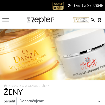
Blog
Zprávy
BEAUTY & WELLNESS
ŽENY
ŽENY
Seřadit: