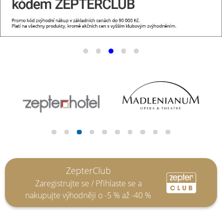
ZepterClub
Zaregistrujte se / Přihlaste se a
nakupujte výhodněji o -5 % až -40 %