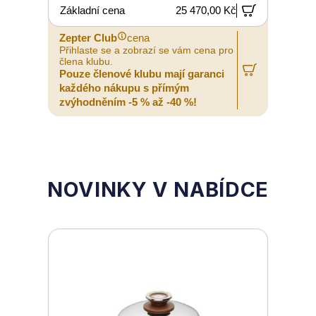
Základní cena
25 470,00 Kč
Zepter Club
cena
Z
Přihlaste se a zobrazí se vám cena pro
P
člena klubu.
č
Pouze členové klubu mají garanci
P
každého nákupu s přímým
zvýhodněním -5 % až -40 %!
z
NOVINKY V NABÍDCE