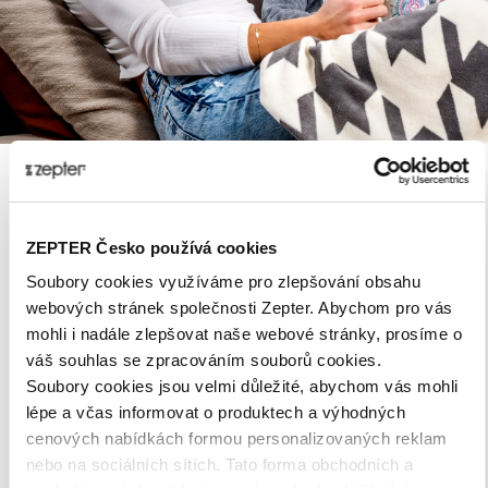
®
BIOPTRON
Hyperlight
je klinicky testovaný,
ZEPTER Česko používá cookies
patentovaný a zdravotnicky certifikovaný lékařský
Soubory cookies využíváme pro zlepšování obsahu
přístroj pro světelnou terapii používaný v nemocnicích,
webových stránek společnosti Zepter. Abychom pro vás
odborných institucích, wellness a sportovních centrech
mohli i nadále zlepšovat naše webové stránky, prosíme o
®
a v domácnostech. BIOPTRON
Hyperlight je
váš souhlas se zpracováním souborů cookies.
jedinečná forma světelné terapie, které funguje také
Soubory cookies jsou velmi důležité, abychom vás mohli
jako prevence nemocí a zrychluje proces hojení. Zepter
lépe a včas informovat o produktech a výhodných
je výrobcem a distributorem všech produktů Bioptron.
cenových nabídkách formou personalizovaných reklam
Z tohoto důvodu jsme také jediným certifikovaným
nebo na sociálních sítích. Tato forma obchodních a
servisním střediskem Bioptronu.