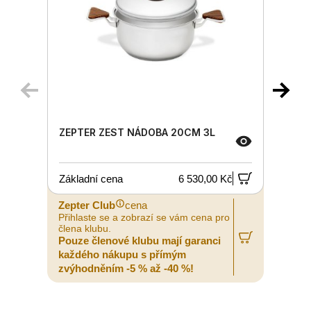
ZEPTER ZEST NÁDOBA 20CM 3L
Základní cena
6 530,00 Kč
Zepter Club
cena
Z
Přihlaste se a zobrazí se vám cena pro
P
člena klubu.
č
Pouze členové klubu mají garanci
P
každého nákupu s přímým
zvýhodněním -5 % až -40 %!
z