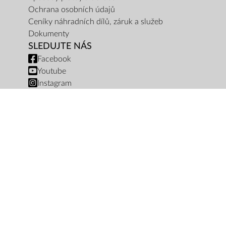
Ochrana osobních údajů
Ceníky náhradních dílů, záruk a služeb
Dokumenty
SLEDUJTE NÁS
Facebook
Youtube
Instagram
PLATEBNÍ METODY
Platba bankovním převodem
Platba na dobírku