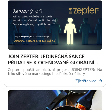
JOIN ZEPTER: JEDINEČNÁ ŠANCE
PŘIDAT SE K OCEŇOVANÉ GLOBÁLNÍ...
Zepter spouští ambiciózní projekt JOINZEPTER: Na
trhu síťového marketingu hledá zkušené lídry
Zjistěte více