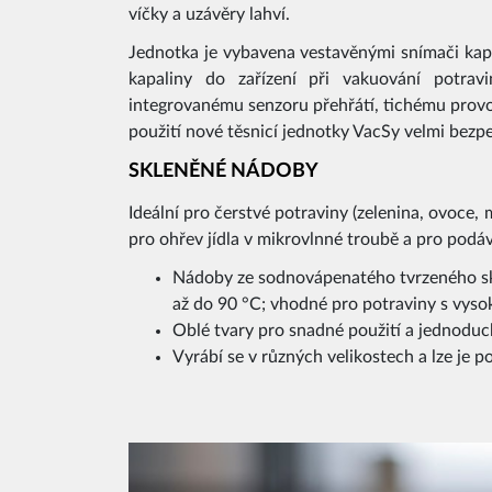
víčky a uzávěry lahví.
Jednotka je vybavena vestavěnými snímači kapa
kapaliny do zařízení při vakuování potrav
integrovanému senzoru přehřátí, tichému provo
použití nové těsnicí jednotky VacSy velmi bez
SKLENĚNÉ NÁDOBY
Ideální pro čerstvé potraviny (zelenina, ovoce, m
pro ohřev jídla v mikrovlnné troubě a pro podáv
Nádoby ze sodnovápenatého tvrzeného sk
až do 90 °C; vhodné pro potraviny s vy
Oblé tvary pro snadné použití a jednoduc
Vyrábí se v různých velikostech a lze je p