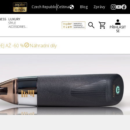
Czech Republic
Čeština
Blog
Zprávy
NESS
LUXURY
STYLE
ACCESSORIES...
PŘIHLÁSIT
SE
EJ AŽ -60 %
Náhradní díly