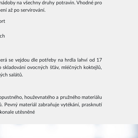
 nádoby na všechny druhy potravin. Vhodné pro
ení až po servírování.
ort
ech
erá se vejdou dle potřeby na hrdla lahví od 17
 skladování ovocných šťáv, mléčných koktejlů,
ých salátů.
ropustného, houževnatého a pružného materiálu
 Pevný materiál zabraňuje vytékání, prasknutí
okonale utěsněné