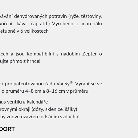
vávání dehydrovaných potravin (rýže, těstoviny,
koření, káva, čaj atd.) Vyrobeno z materiálu
stupné v 6 velikostech
tech a jsou kompatibilní s nádobím Zepter o
ujte přímo z hrnce!
®
 i pro patentovanou řadu VacSy
. Vyrábí se ve
ce o průměru 4–8 cm a 8–16 cm v průměru.
s ventilu a kalendáře
vnými okraji (dózy, sklenice, šálky)
by znovu uzavřete odsáním vzduchu!
 DORT