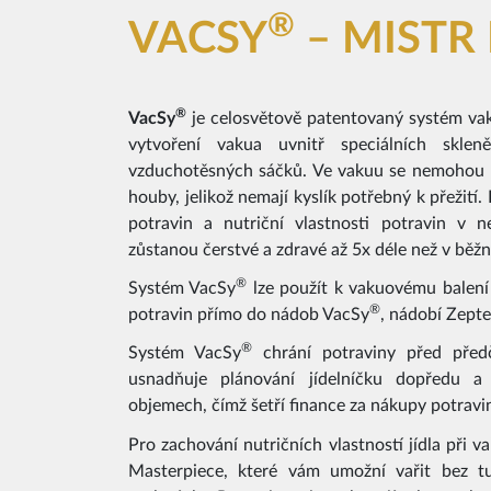
®
VACSY
– MISTR
®
VacSy
je celosvětově patentovaný systém vak
vytvoření vakua uvnitř speciálních skle
vzduchotěsných sáčků. Ve vakuu se nemohou mn
houby, jelikož nemají kyslík potřebný k přežití
potravin a nutriční vlastnosti potravin v 
zůstanou čerstvé a zdravé až 5x déle než v bě
®
Systém VacSy
lze použít k vakuovému balení
®
potravin přímo do nádob VacSy
, nádobí Zepte
®
Systém VacSy
chrání potraviny před před
usnadňuje plánování jídelníčku dopředu a
objemech, čímž šetří finance za nákupy potrav
Pro zachování nutričních vlastností jídla při v
Masterpiece, které vám umožní vařit bez tu