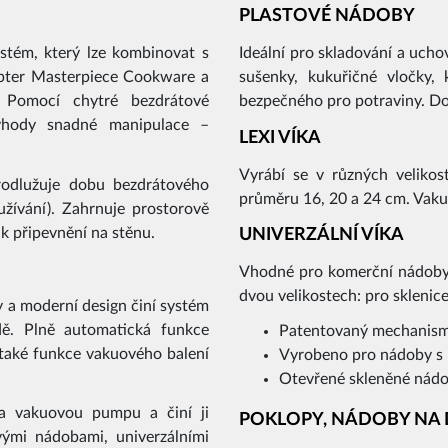
PLASTOVÉ NÁDOBY
ystém, který lze kombinovat s
Ideální pro skladování a ucho
epter Masterpiece Cookware a
sušenky, kukuřičné vločky, 
 Pomocí chytré bezdrátové
bezpečného pro potraviny. Do
ýhody snadné manipulace –
LEXI VÍKA
Vyrábí se v různých velikos
prodlužuje dobu bezdrátového
průměru 16, 20 a 24 cm. Vaku
užívání). Zahrnuje prostorově
 k připevnění na stěnu.
UNIVERZÁLNÍ VÍKA
Vhodné pro komerční nádoby
dvou velikostech: pro skleni
ty a moderní design činí systém
dě. Plně automatická funkce
Patentovaný mechanismu
 také funkce vakuového balení
Vyrobeno pro nádoby s ro
Otevřené skleněné nádo
 vakuovou pumpu a činí ji
POKLOPY, NÁDOBY NA
mi nádobami, univerzálními