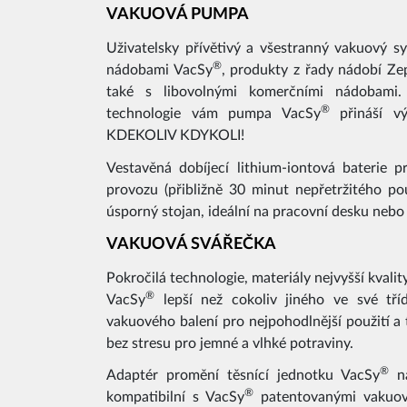
VAKUOVÁ PUMPA
Uživatelsky přívětivý a všestranný vakuový s
®
nádobami VacSy
, produkty z řady nádobí Z
také s libovolnými komerčními nádobami.
®
technologie vám pumpa VacSy
přináší v
KDEKOLIV KDYKOLI!
Vestavěná dobíjecí lithium-iontová baterie 
provozu (přibližně 30 minut nepřetržitého po
úsporný stojan, ideální na pracovní desku nebo
VAKUOVÁ SVÁŘEČKA
Pokročilá technologie, materiály nejvyšší kvali
®
VacSy
lepší než cokoliv jiného ve své tří
vakuového balení pro nejpohodlnější použití a
bez stresu pro jemné a vlhké potraviny.
®
Adaptér promění těsnící jednotku VacSy
na
®
kompatibilní s VacSy
patentovanými vakuový