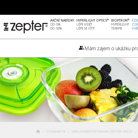
®
®
AKČNÍ NABÍDKY
HYPERLIGHT OPTICS
BIOPTRON
CO
OD -5%
LÉPE VIDĚT
HYPERLIGHT
ZDR
DO -50%
LÉPE SE CÍTIT
TERAPIE
VAŘ
Mám zájem o ukázku pr
COOKART®
VAKUOVÁNÍ POTRAVIN ZEPTER VACSY