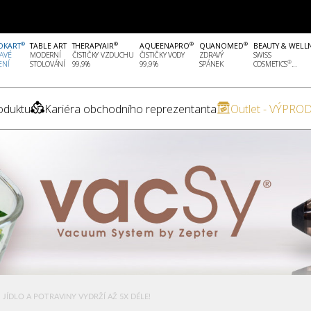
®
®
®
®
OKART
TABLE ART
THERAPYAIR
AQUEENAPRO
QUANOMED
BEAUTY & WELL
AVÉ
MODERNÍ
ČISTIČKY VZDUCHU
ČISTIČKY VODY
ZDRAVÝ
SWISS
®
ENÍ
STOLOVÁNÍ
99,9%
99,9%
SPÁNEK
COSMETICS
...
oduktu
Kariéra obchodního reprezentanta
Outlet - VÝPROD
JÍDLO A POTRAVINY VYDRŽÍ AŽ 5X DÉLE!