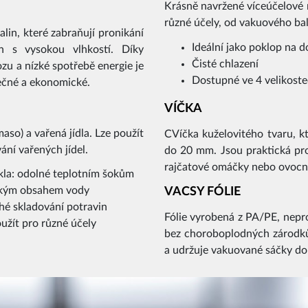
Krásně navržené víceúčelové
různé účely, od vakuového bal
lin, které zabraňují pronikání
Ideální jako poklop na d
in s vysokou vlhkostí. Díky
Čisté chlazení
zu a nízké spotřebě energie je
Dostupné ve 4 velikost
pečné a ekonomické.
VÍČKA
aso) a vařená jídla. Lze použít
CVíčka kuželovitého tvaru, kt
ání vařených jídel.
do 20 mm. Jsou praktická pro
rajčatové omáčky nebo ovocn
la: odolné teplotním šokům
sokým obsahem vody
VACSY FÓLIE
hé skladování potravin
Fólie vyrobená z PA/PE, nep
oužít pro různé účely
bez choroboplodných zárodků.
a udržuje vakuované sáčky d