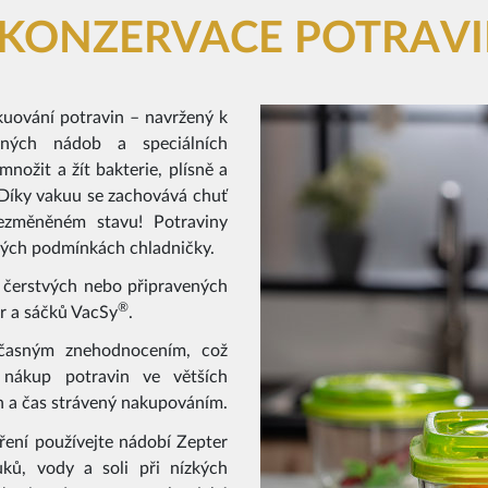
 KONZERVACE POTRAV
uování potravin – navržený k
něných nádob a speciálních
ožit a žít bakterie, plísně a
. Díky vakuu se zachovává chuť
nezměněném stavu! Potraviny
žných podmínkách chladničky.
 čerstvých nebo připravených
®
r a sáčků VacSy
.
časným znehodnocením, což
 nákup potravin ve větších
in a čas strávený nakupováním.
aření používejte nádobí Zepter
ků, vody a soli při nízkých