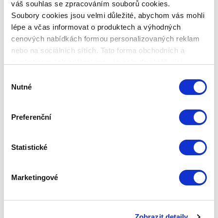
váš souhlas se zpracováním souborů cookies.
Soubory cookies jsou velmi důležité, abychom vás mohli
lépe a včas informovat o produktech a výhodných
cenových nabídkách formou personalizovaných reklam
nebo na sociálních sítích. Tato forma obchodních a
SKINOPTIM MOŘSKÝ KOLAGEN, 3
marketingových sdělení pro vás nebude obtěžující.
BALENÍ
Výběr
Nutné
souhlasu
Základní cena
9 720,00 Kč
Zepter Club
cena
Preferenční
Přihlaste se a zobrazí se vám cena pro
člena klubu.
Pouze členové klubu mají garanci
každého nákupu s přímým
Statistické
zvýhodněním -5 % až -40 %!
Marketingové
Zobrazit detaily