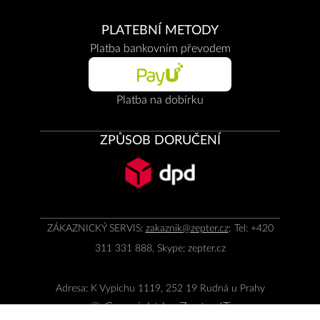
PLATEBNÍ METODY
Platba bankovním převodem
Platba na dobírku
ZPŮSOB DORUČENÍ
ZÁKAZNICKÝ SERVIS:
zakaznik@zepter.cz
; Tel: +420
311 331 888, Skype: zepter.cz
Adresa: K Vypichu 1119, 252 19 Rudná u Prahy
© Copyright by
Zepter IT