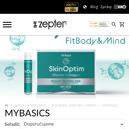
Blog
Zprávy
BEAUTY & WELLNESS
KOLAGEN, DOPLŇKY STRAVY
MYBASICS
MYBASICS
Seřadit: