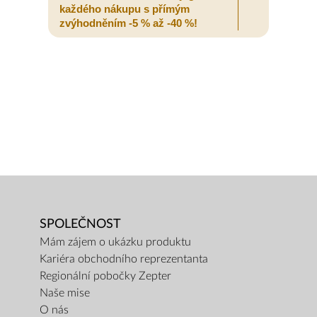
každého nákupu s přímým
zvýhodněním -5 % až -40 %!
SPOLEČNOST
Mám zájem o ukázku produktu
Kariéra obchodního reprezentanta
Regionální pobočky Zepter
Naše mise
O nás