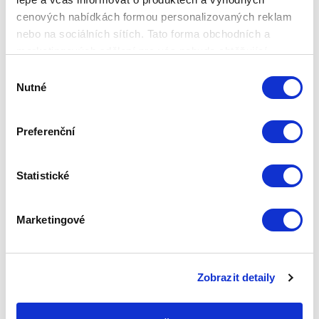
cenových nabídkách formou personalizovaných reklam
nebo na sociálních sítích. Tato forma obchodních a
marketingových sdělení pro vás nebude obtěžující.
LUXURY OVERDOSE, LE PARFUM 10
Výběr
ML
Nutné
souhlasu
Základní cena
1 270,00 Kč
Preferenční
Zepter Club
cena
Přihlaste se a zobrazí se vám cena pro
člena klubu.
Pouze členové klubu mají garanci
Statistické
každého nákupu s přímým
zvýhodněním -5 % až -40 %!
Marketingové
Zobrazit detaily