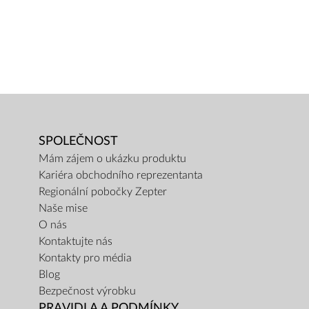
SPOLEČNOST
Mám zájem o ukázku produktu
Kariéra obchodního reprezentanta
Regionální pobočky Zepter
Naše mise
O nás
Kontaktujte nás
Kontakty pro média
Blog
Bezpečnost výrobku
PRAVIDLA A PODMÍNKY