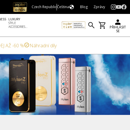
Czech Republic
Čeština
Blog
Zprávy
NESS
LUXURY
STYLE
ACCESSORIES...
PŘIHLÁSIT
SE
EJ AŽ -60 %
Náhradní díly