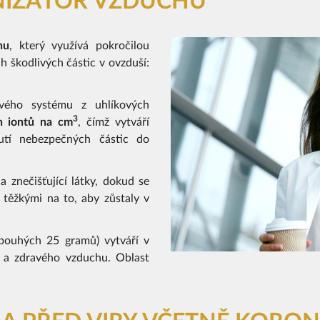
NIZÁTOR VZDUCHU
hu
, který využívá pokročilou
h škodlivých částic v ovzduší:
vého systému z uhlíkových
3
h iontů na cm
, čímž vytváří
nutí nebezpečných částic do
a znečišťující látky, dokud se
š těžkými na to, aby zůstaly v
pouhých 25 gramů) vytváří v
ho a zdravého vzduchu. Oblast