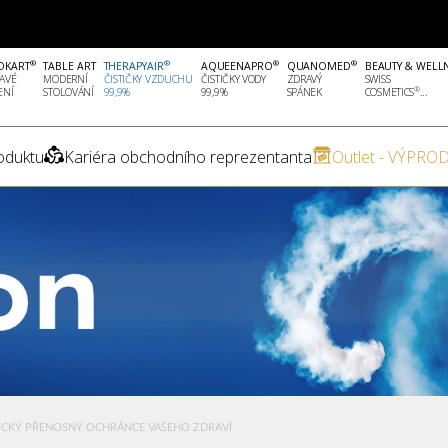
®
®
®
®
OKART
TABLE ART
THERAPYAIR
AQUEENAPRO
QUANOMED
BEAUTY & WELL
AVÉ
MODERNÍ
ČISTIČKY VZDUCHU
ČISTIČKY VODY
ZDRAVÝ
SWISS
®
ENÍ
STOLOVÁNÍ
99,9%
99,9%
SPÁNEK
COSMETICS
...
oduktu
Kariéra obchodního reprezentanta
Outlet - VÝPROD
ICKÝ PŘENOSNÝ OCHRÁNCE VAŠEHO ZDRAVÍ