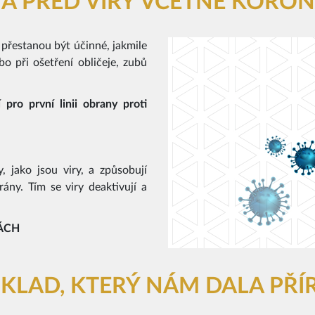
 PŘED VIRY VČETNĚ KORON
 přestanou být účinné, jakmile
bo při ošetření obličeje, zubů
pro první linii obrany proti
 jako jsou viry, a způsobují
ny. Tím se viry deaktivují a
ÁCH
OKLAD, KTERÝ NÁM DALA PŘ