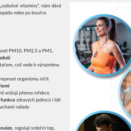
„vzdušné vitamíny“, nám dává
odopádu nebo po bouřce.
ikostí PM10, PM2,5 a PM1,
zduší
ítačem, což vede k výraznému
chopnost organismu ničit
riemi
mž snižují přenos infekce.
é funkce
zdravých jedinců i lidí
ruchami nálady
nováze
, regulují srdeční tep,