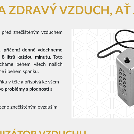
A ZDRAVÝ VZDUCH, AŤ 
ěk před znečištěným vzduchem
, přičemž denně vdechneme
ř 8 litrů každou minutu.
Toto
ýcháme během všech našich
nce i během spánku.
ku v těle a přispívá ke všem
po
problémy
s
plodností
a
obeno znečištěným ovzduším.