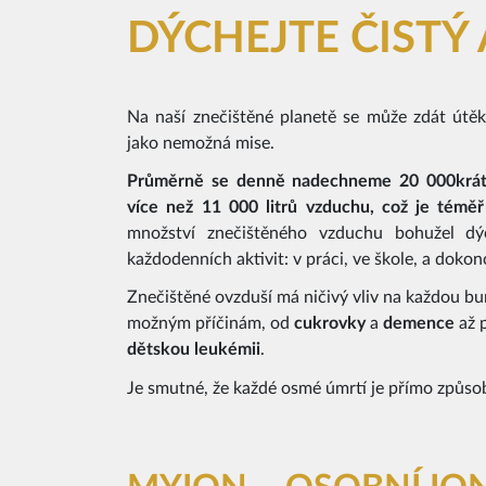
DÝCHEJTE ČISTÝ 
Na naší znečištěné planetě se může zdát út
jako nemožná mise.
Průměrně se denně nadechneme 20 000krát
více než 11 000 litrů vzduchu, což je témě
množství znečištěného vzduchu bohužel d
každodenních aktivit: v práci, ve škole, a doko
Znečištěné ovzduší má ničivý vliv na každou buň
možným příčinám, od
cukrovky
a
demence
až 
dětskou
leukémii
.
Je smutné, že každé osmé úmrtí je přímo způs