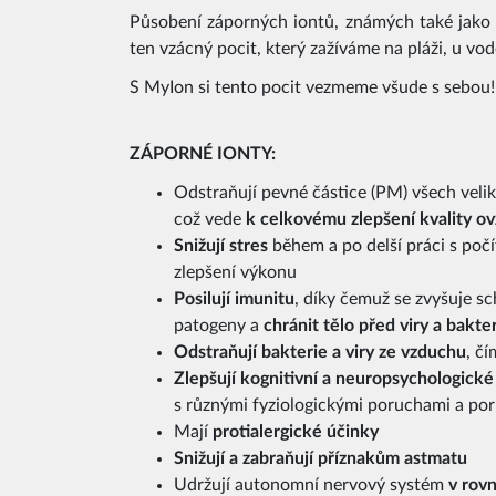
Působení záporných iontů, známých také jako 
ten vzácný pocit, který zažíváme na pláži, u v
S MyIon si tento pocit vezmeme všude s sebou!
ZÁPORNÉ IONTY:
Odstraňují pevné částice (PM) všech vel
což vede
k celkovému zlepšení kvality ov
Snižují stres
během a po delší práci s poč
zlepšení výkonu
Posilují imunitu
, díky čemuž se zvyšuje s
patogeny a
chránit tělo před viry a bakte
Odstraňují bakterie a viry ze vzduchu
, čí
Zlepšují kognitivní a neuropsychologick
s různými fyziologickými poruchami a po
Mají
protialergické účinky
Snižují a zabraňují příznakům astmatu
Udržují autonomní nervový systém
v rov