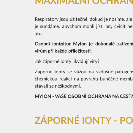
MAXIMÁLNÍ OCHRANA
Respirátory jsou užitečné, dokud je nosíme, ale
je sundáme, abychom mohli jíst, pít, cvičit ne
atd.
Osobní ionizátor MyIon je dokonalé zařízení 
virům při každé příležitosti.
Jak záporné ionty likvidují viry?
Záporné ionty se vážou na vzdušné patogeny,
chemickou reakci na povrchu buněčné membrá
stávají se neškodnými.
MYION - VAŠE OSOBNÍ OCHRANA NA CEST
ZÁPORNÉ IONTY - P