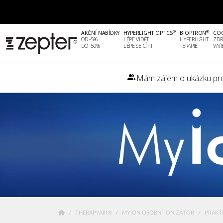
®
®
AKČNÍ NABÍDKY
HYPERLIGHT OPTICS
BIOPTRON
CO
OD -5%
LÉPE VIDĚT
HYPERLIGHT
ZDR
DO -50%
LÉPE SE CÍTIT
TERAPIE
VAŘ
Mám zájem o ukázku pr
THERAPYAIR®
MYION OSOBNÍ IONIZÁTOR
PRAKT