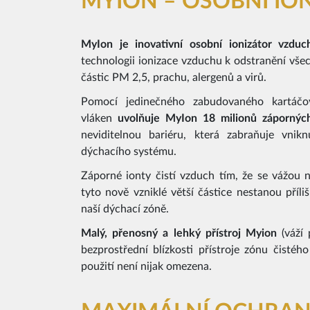
MYION – OSOBNÍ IO
MyIon je inovativní osobní ionizátor vzduc
technologii ionizace vzduchu k odstranění všec
částic PM 2,5, prachu, alergenů a virů.
Pomocí jedinečného zabudovaného kartáčo
vláken
uvolňuje MyIon 18 milionů zápornýc
neviditelnou bariéru, která zabraňuje vnik
dýchacího systému.
Záporné ionty čistí vzduch tím, že se vážou n
tyto nově vzniklé větší částice nestanou příli
naší dýchací zóně.
Malý, přenosný a lehký přístroj Myion
(váží 
bezprostřední blízkosti přístroje zónu čisté
použití není nijak omezena.