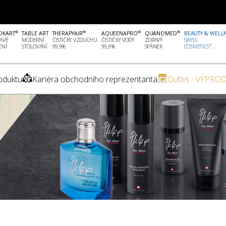
®
®
®
®
OKART
TABLE ART
THERAPYAIR
AQUEENAPRO
QUANOMED
BEAUTY & WELL
AVÉ
MODERNÍ
ČISTIČKY VZDUCHU
ČISTIČKY VODY
ZDRAVÝ
SWISS
®
ENÍ
STOLOVÁNÍ
99,9%
99,9%
SPÁNEK
COSMETICS
...
oduktu
Kariéra obchodního reprezentanta
Outlet - VÝPROD