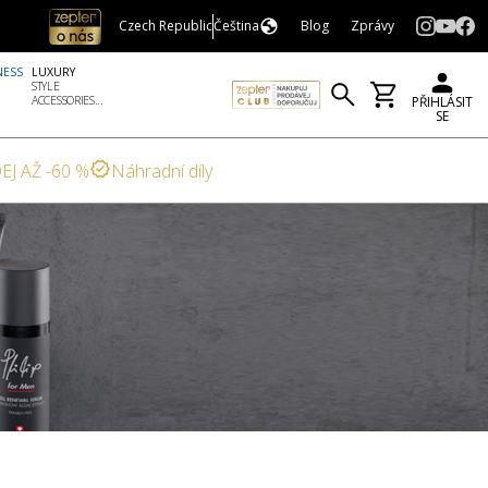
Czech Republic
Čeština
Blog
Zprávy
NESS
LUXURY
STYLE
ACCESSORIES...
PŘIHLÁSIT
SE
EJ AŽ -60 %
Náhradní díly