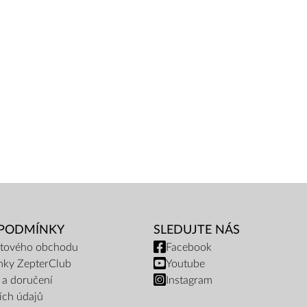
 PODMÍNKY
SLEDUJTE NÁS
netového obchodu
Facebook
nky ZepterClub
Youtube
 a doručení
Instagram
ích údajů