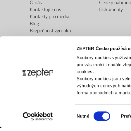
O nás
Ceníky náhradní
Kontaktujte nás
Dokumenty
Kontakty pro média
Blog
Bezpečnost výrobku
ZEPTER Česko používá c
Soubory cookies využívám
pro vás mohli i nadále zl
cookies.
Soubory cookies jsou velm
výhodných cenových nabíd
forma obchodních a market
Výběr
Nutné
Pref
souhlasu