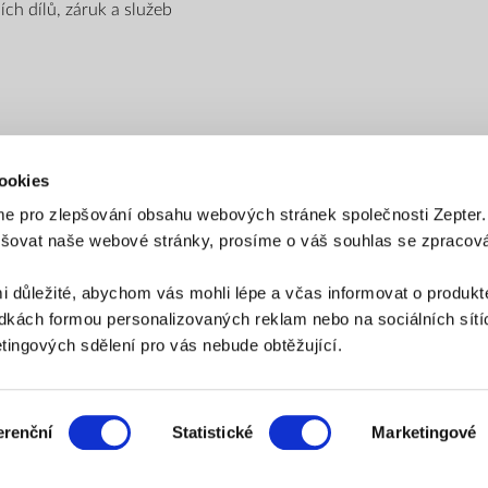
ch dílů, záruk a služeb
ookies
e pro zlepšování obsahu webových stránek společnosti Zepter
epšovat naše webové stránky, prosíme o váš souhlas se zpraco
PLATEBNÍ METODY
i důležité, abychom vás mohli lépe a včas informovat o produkt
Platba bankovním převodem
Platba na dobírku
kách formou personalizovaných reklam nebo na sociálních sítíc
ingových sdělení pro vás nebude obtěžující.
ZPŮSOB DORUČENÍ
erenční
Statistické
Marketingové