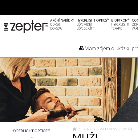
®
®
AKČNÍ NABÍDKY
HYPERLIGHT OPTICS
BIOPTRON
CO
OD -5%
LÉPE VIDĚT
HYPERLIGHT
ZDR
DO -50%
LÉPE SE CÍTIT
TERAPIE
VAŘ
Mám zájem o ukázku pr
BEAUTY & WELLNESS
MUŽI
®
HYPERLIGHT OPTICS
MUŽI