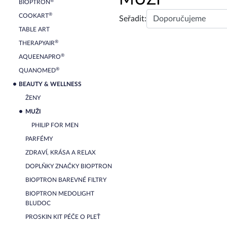
®
BIOPTRON
®
COOKART
Seřadit:
TABLE ART
®
THERAPYAIR
®
AQUEENAPRO
®
QUANOMED
BEAUTY & WELLNESS
ŽENY
MUŽI
PHILIP FOR MEN
PARFÉMY
ZDRAVÍ, KRÁSA A RELAX
DOPLŇKY ZNAČKY BIOPTRON
BIOPTRON BAREVNÉ FILTRY
BIOPTRON MEDOLIGHT
BLUDOC
PROSKIN KIT PÉČE O PLEŤ