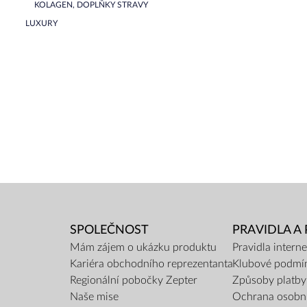
KOLAGEN, DOPLŇKY STRAVY
LUXURY
SPOLEČNOST
PRAVIDLA A
Mám zájem o ukázku produktu
Pravidla inter
Kariéra obchodního reprezentanta
Klubové podmí
Regionální pobočky Zepter
Způsoby platby
Naše mise
Ochrana osobn