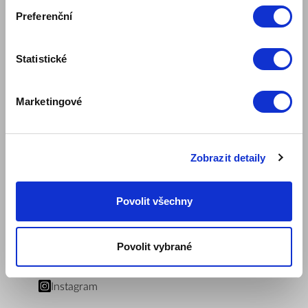
Regionální pobočky Zepter
Preferenční
Naše mise
O nás
Kontaktujte nás
Statistické
Kontakty pro média
Blog
Marketingové
Bezpečnost výrobku
PRAVIDLA A PODMÍNKY
Pravidla internetového obchodu
Klubové podmínky ZepterClub
Zobrazit detaily
Způsoby platby a doručení
Ochrana osobních údajů
Povolit všechny
Ceníky náhradních dílů, záruk a služeb
Dokumenty
SLEDUJTE NÁS
Povolit vybrané
Facebook
Youtube
Instagram