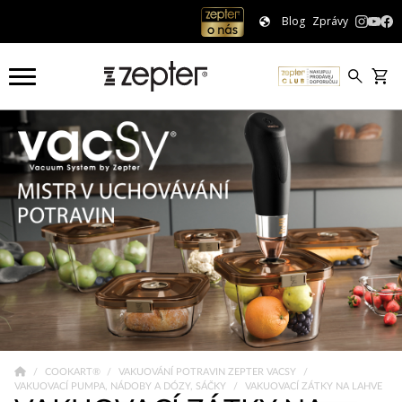
Blog
Zprávy
COOKART®
VAKUOVÁNÍ POTRAVIN ZEPTER VACSY
VAKUOVACÍ PUMPA, NÁDOBY A DÓZY, SÁČKY
VAKUOVACÍ ZÁTKY NA LAHVE