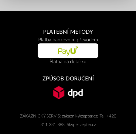
PLATEBNÍ METODY
Platba bankovním převodem
Platba na dobírku
ZPŮSOB DORUČENÍ
ZÁKAZNICKÝ SERVIS:
zakaznik@zepter.cz
; Tel: +420
311 331 888, Skype: zepter.cz