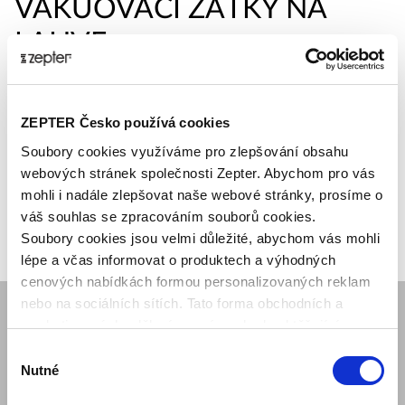
VAKUOVACÍ ZÁTKY NA
LAHVE
Seřadit:
ZEPTER Česko používá cookies
Soubory cookies využíváme pro zlepšování obsahu
webových stránek společnosti Zepter. Abychom pro vás
mohli i nadále zlepšovat naše webové stránky, prosíme o
váš souhlas se zpracováním souborů cookies.
Soubory cookies jsou velmi důležité, abychom vás mohli
lépe a včas informovat o produktech a výhodných
cenových nabídkách formou personalizovaných reklam
nebo na sociálních sítích. Tato forma obchodních a
marketingových sdělení pro vás nebude obtěžující.
SPOLEČNOST
Výběr
Mám zájem o ukázku produktu
Nutné
souhlasu
Kariéra obchodního reprezentanta