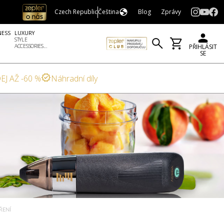
Czech Republic
Čeština
Blog
Zprávy
NESS
LUXURY
STYLE
ACCESSORIES...
PŘIHLÁSIT
SE
EJ AŽ -60 %
Náhradní díly
ŘENÍ