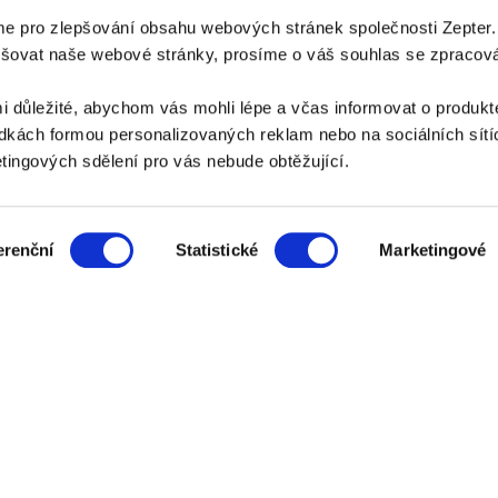
e pro zlepšování obsahu webových stránek společnosti Zepter
epšovat naše webové stránky, prosíme o váš souhlas se zpraco
PLATEBNÍ METODY
i důležité, abychom vás mohli lépe a včas informovat o produkt
Platba bankovním převodem
Platba na dobírku
kách formou personalizovaných reklam nebo na sociálních sítíc
ingových sdělení pro vás nebude obtěžující.
ZPŮSOB DORUČENÍ
erenční
Statistické
Marketingové
AZNICKÝ SERVIS:
zakaznik@zepter.cz
; Tel: +420 311 331 888, Skype: zept
Adresa: K Vypichu 1119, 252 19 Rudná u Prahy
© Copyright by
Zepter IT