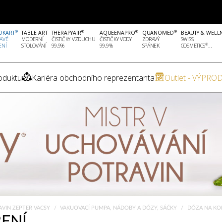
®
®
®
®
OKART
TABLE ART
THERAPYAIR
AQUEENAPRO
QUANOMED
BEAUTY & WELL
AVÉ
MODERNÍ
ČISTIČKY VZDUCHU
ČISTIČKY VODY
ZDRAVÝ
SWISS
®
ENÍ
STOLOVÁNÍ
99,9%
99,9%
SPÁNEK
COSMETICS
...
oduktu
Kariéra obchodního reprezentanta
Outlet - VÝPROD
AVIN ZEPTER VACSY
VAKUOVACÍ PUMPA, NÁDOBY A DÓZY, SÁČKY
DÓZA NA KO
ENÍ