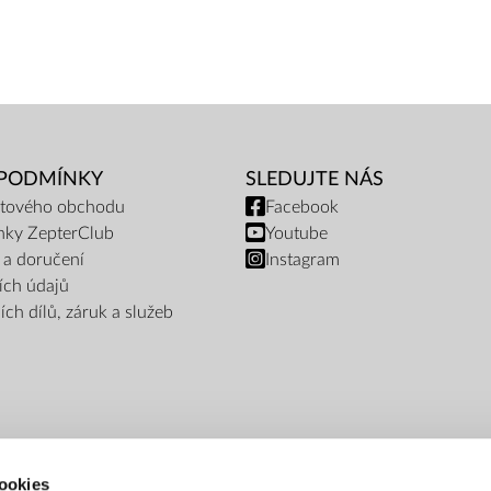
 PODMÍNKY
SLEDUJTE NÁS
netového obchodu
Facebook
nky ZepterClub
Youtube
 a doručení
Instagram
ích údajů
ch dílů, záruk a služeb
ookies