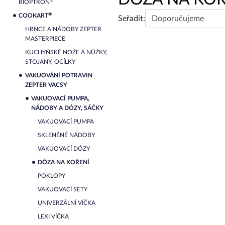
®
BIOPTRON
®
COOKART
Seřadit:
HRNCE A NÁDOBY ZEPTER
MASTERPIECE
KUCHYŇSKÉ NOŽE A NŮŽKY,
STOJANY, OCÍLKY
VAKUOVÁNÍ POTRAVIN
ZEPTER VACSY
VAKUOVACÍ PUMPA,
NÁDOBY A DÓZY, SÁČKY
VAKUOVACÍ PUMPA
SKLENĚNÉ NÁDOBY
VAKUOVACÍ DÓZY
DÓZA NA KOŘENÍ
POKLOPY
VAKUOVACÍ SETY
UNIVERZÁLNÍ VÍČKA
LEXI VÍČKA