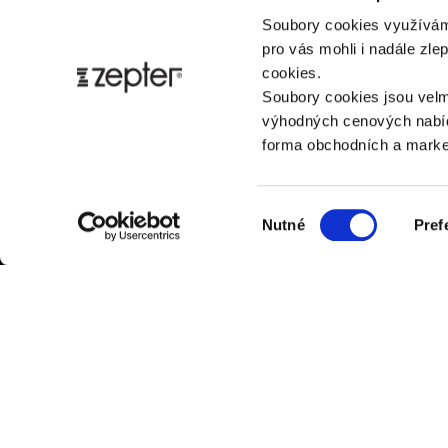
Soubory cookies využívám
pro vás mohli i nadále zl
cookies.
Soubory cookies jsou velm
výhodných cenových nabíd
forma obchodních a market
Výběr
Nutné
Pref
souhlasu
ZÁK