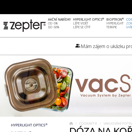
®
®
AKČNÍ NABÍDKY
HYPERLIGHT OPTICS
BIOPTRON
CO
OD -5%
LÉPE VIDĚT
HYPERLIGHT
ZDR
DO -50%
LÉPE SE CÍTIT
TERAPIE
VAŘ
Mám zájem o ukázku pr
COOKART®
VAKUOVÁNÍ POTR
®
HYPERLIGHT OPTICS
DÓZA NA KOŘ