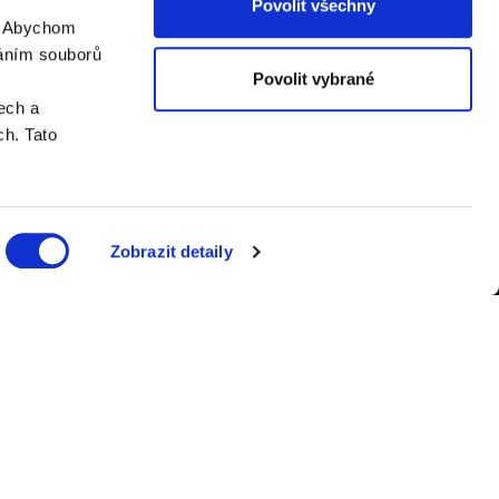
Povolit všechny
. Abychom
váním souborů
Povolit vybrané
ech a
h. Tato
Zobrazit detaily
er.cz