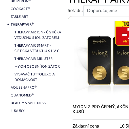
®
BIOPTRON
®
COOKART
Seřadit:
TABLE ART
®
THERAPYAIR
THERAPY AIR ION - ČISTIČKA
VZDUCHU S IONIZÁTOREM
THERAPY AIR SMART -
ČISTIČKA VZDUCHU S UV-C
THERAPY AIR MINISTER
MYION OSOBNÍ IONIZÁTOR
VYSAVAČ TUTTOLUXO A
DOMÁCNOST
®
AQUEENAPRO
®
QUANOMED
BEAUTY & WELLNESS
MYION Z PRO ČERNÝ, AKČNÍ
LUXURY
KUSŮ
Základní cena
10 5