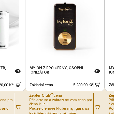
ER,
MYION Z PRO ČERNÝ, OSOBNÍ
MY
IONIZÁTOR
IO
20,00 Kč
Základní cena
5 280,00 Kč
Zá
Zepter Club
cena
Ze
cena pro
Přihlaste se a zobrazí se vám cena pro
Při
člena klubu.
čle
aranci
Pouze členové klubu mají garanci
Po
každého nákupu s přímým
ka