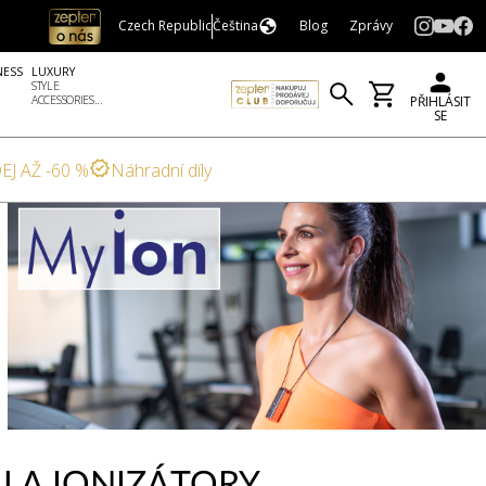
Czech Republic
Čeština
Blog
Zprávy
NESS
LUXURY
STYLE
ACCESSORIES...
PŘIHLÁSIT
SE
EJ AŽ -60 %
Náhradní díly
U A IONIZÁTORY