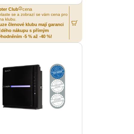
pter Club
cena
hlaste se a zobrazí se vám cena pro
na klubu.
uze členové klubu mají garanci
ždého nákupu s přímým
ýhodněním -5 % až -40 %!