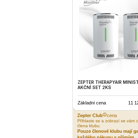
ZEPTER THERAPYAIR MINIST
AKČNÍ SET 2KS
Základní cena
11 1
Zepter Club
cena
Přihlaste se a zobrazí se vám 
člena klubu.
Pouze členové klubu mají g
každého nákupu s přímým