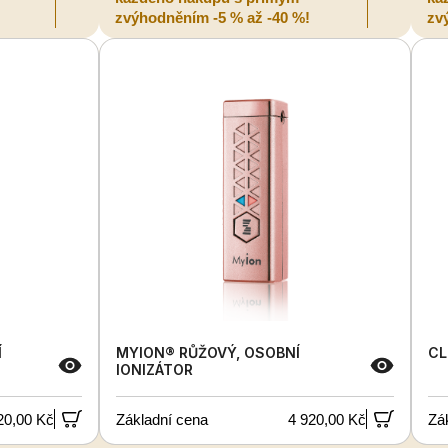
zvýhodněním -5 % až -40 %!
zv
Í
MYION® RŮŽOVÝ, OSOBNÍ
CL
IONIZÁTOR
20,00 Kč
Základní cena
4 920,00 Kč
Zá