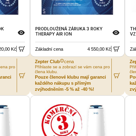
OK
PRODLOUŽENÁ ZÁRUKA 3 ROKY
TH
THERAPY AIR ION
VZ
20,00 Kč
Základní cena
4 550,00 Kč
Zá
Zepter Club
cena
Ze
cena pro
Přihlaste se a zobrazí se vám cena pro
Při
člena klubu.
čle
aranci
Pouze členové klubu mají garanci
Po
každého nákupu s přímým
ka
zvýhodněním -5 % až -40 %!
zv