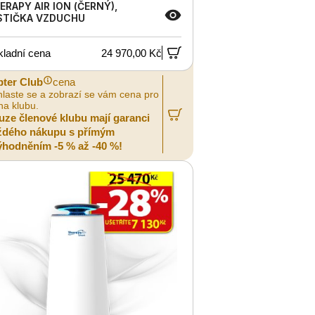
ERAPY AIR ION (ČERNÝ),
STIČKA VZDUCHU
kladní cena
24 970,00 Kč
pter Club
cena
hlaste se a zobrazí se vám cena pro
na klubu.
uze členové klubu mají garanci
ždého nákupu s přímým
ýhodněním -5 % až -40 %!