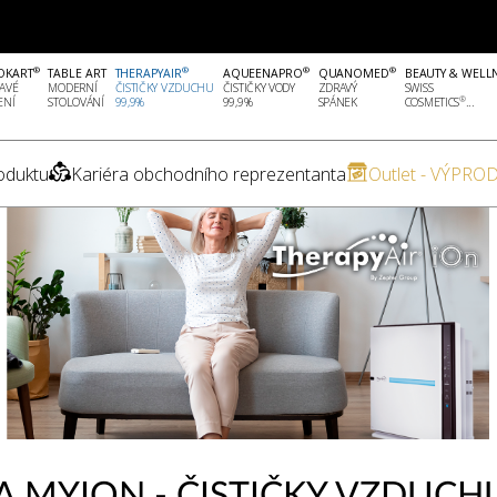
®
®
®
®
OKART
TABLE ART
THERAPYAIR
AQUEENAPRO
QUANOMED
BEAUTY & WELL
AVÉ
MODERNÍ
ČISTIČKY VZDUCHU
ČISTIČKY VODY
ZDRAVÝ
SWISS
®
ENÍ
STOLOVÁNÍ
99,9%
99,9%
SPÁNEK
COSMETICS
...
oduktu
Kariéra obchodního reprezentanta
Outlet - VÝPROD
A MYION - ČISTIČKY VZDUCH