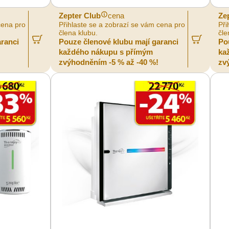
Zepter Club
cena
Ze
cena pro
Přihlaste se a zobrazí se vám cena pro
Při
člena klubu.
čle
aranci
Pouze členové klubu mají garanci
Po
každého nákupu s přímým
ka
zvýhodněním -5 % až -40 %!
zv