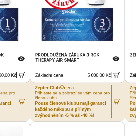
OK
PRODLOUŽENÁ ZÁRUKA 3 ROK
ZE
THERAPY AIR SMART
20,00 Kč
Základní cena
5 090,00 Kč
Zá
Zepter Club
cena
Ze
cena pro
Přihlaste se a zobrazí se vám cena pro
Při
člena klubu.
čle
aranci
Pouze členové klubu mají garanci
Po
každého nákupu s přímým
ka
zvýhodněním -5 % až -40 %!
zv