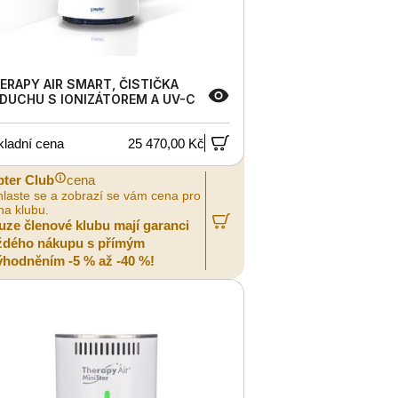
ERAPY AIR SMART, ČISTIČKA
DUCHU S IONIZÁTOREM A UV-C
kladní cena
25 470,00 Kč
pter Club
cena
hlaste se a zobrazí se vám cena pro
na klubu.
uze členové klubu mají garanci
ždého nákupu s přímým
ýhodněním -5 % až -40 %!