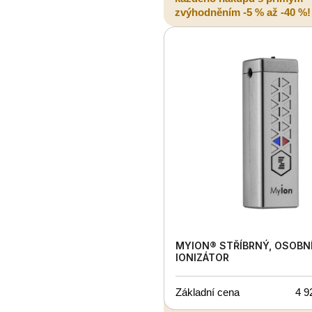
zvýhodněním -5 % až -40 %!
MYION® STŘÍBRNÝ, OSOBN
IONIZÁTOR
Základní cena
4 9