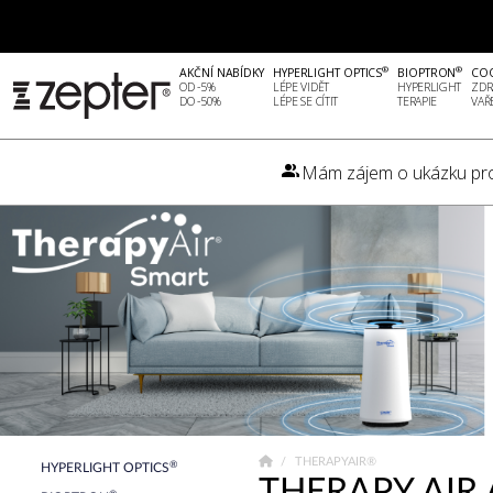
®
®
AKČNÍ NABÍDKY
HYPERLIGHT OPTICS
BIOPTRON
CO
OD -5%
LÉPE VIDĚT
HYPERLIGHT
ZDR
DO -50%
LÉPE SE CÍTIT
TERAPIE
VAŘ
Mám zájem o ukázku pr
THERAPYAIR®
®
HYPERLIGHT OPTICS
THERAPY AIR 