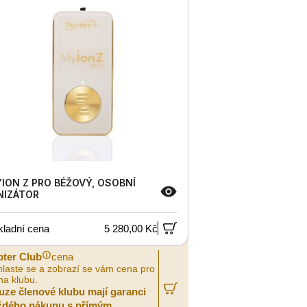
ION Z PRO BÉŽOVÝ, OSOBNÍ
NIZÁTOR
kladní cena
5 280,00 Kč
pter Club
cena
hlaste se a zobrazí se vám cena pro
na klubu.
uze členové klubu mají garanci
ždého nákupu s přímým