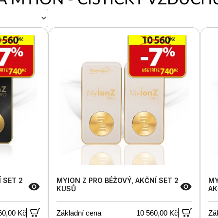
 SET 2
MYION Z PRO BÉŽOVÝ, AKČNÍ SET 2
MY
KUSŮ
AK
60,00 Kč
Základní cena
10 560,00 Kč
Zá