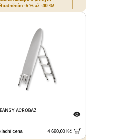
ýhodněním -5 % až -40 %!
EANSY ACROBAZ
kladní cena
4 680,00 Kč