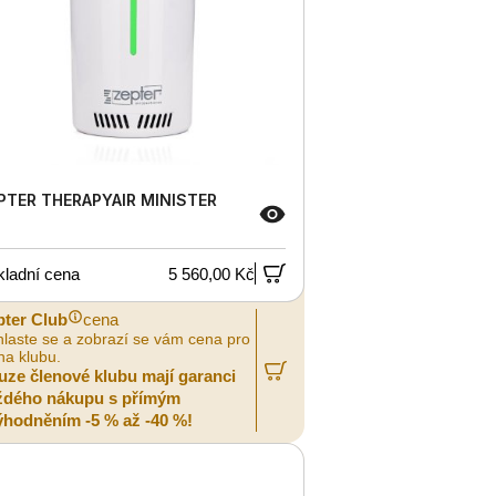
PTER THERAPYAIR MINISTER
kladní cena
5 560,00 Kč
pter Club
cena
hlaste se a zobrazí se vám cena pro
na klubu.
uze členové klubu mají garanci
ždého nákupu s přímým
ýhodněním -5 % až -40 %!