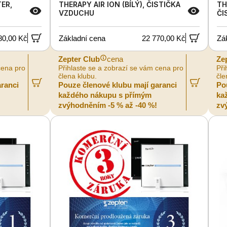
ER,
THERAPY AIR ION (BÍLÝ), ČISTIČKA
TH
VZDUCHU
ČI
80,00 Kč
Základní cena
22 770,00 Kč
Zá
Zepter Club
cena
Ze
cena pro
Přihlaste se a zobrazí se vám cena pro
Při
člena klubu.
čle
aranci
Pouze členové klubu mají garanci
Po
každého nákupu s přímým
ka
zvýhodněním -5 % až -40 %!
zv