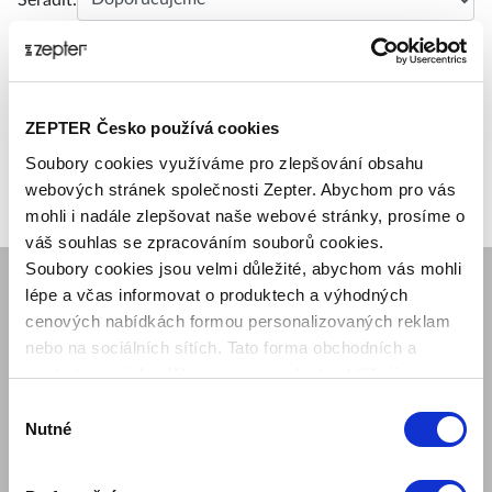
ZEPTER Česko používá cookies
Soubory cookies využíváme pro zlepšování obsahu
webových stránek společnosti Zepter. Abychom pro vás
mohli i nadále zlepšovat naše webové stránky, prosíme o
váš souhlas se zpracováním souborů cookies.
Soubory cookies jsou velmi důležité, abychom vás mohli
lépe a včas informovat o produktech a výhodných
cenových nabídkách formou personalizovaných reklam
SPOLEČNOST
nebo na sociálních sítích. Tato forma obchodních a
Mám zájem o ukázku produktu
marketingových sdělení pro vás nebude obtěžující.
Kariéra obchodního reprezentanta
Regionální pobočky Zepter
Výběr
Nutné
Naše mise
souhlasu
O nás
Kontaktujte nás