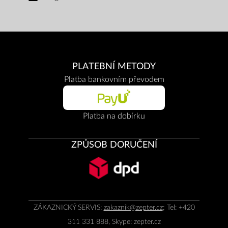
PLATEBNÍ METODY
Platba bankovním převodem
Platba na dobírku
ZPŮSOB DORUČENÍ
ZÁKAZNICKÝ SERVIS:
zakaznik@zepter.cz
; Tel: +420
311 331 888, Skype: zepter.cz