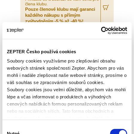
člena klubu.
Pouze členové klubu mají garanci
každého nákupu s přímým
zvýhodněním -5 % až -40 %!
ZEPTER Česko používá cookies
Soubory cookies využíváme pro zlepšování obsahu
webových stránek společnosti Zepter. Abychom pro vás
mohli i nadále zlepšovat naše webové stránky, prosíme o
váš souhlas se zpracováním souborů cookies.
Soubory cookies jsou velmi důležité, abychom vás mohli
lépe a včas informovat o produktech a výhodných
cenových nabídkách formou personalizovaných reklam
nebo na sociálních sítích. Tato forma obchodních a
marketingových sdělení pro vás nebude obtěžující.
FELIX SOLINGEN PROFESSIONAL,
NŮŽ ŠÉFKUCHAŘE
Výběr
Nutné