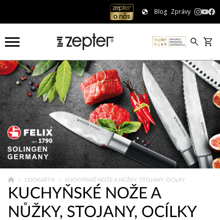
Blog
Zprávy
COOKART®
KUCHYŇSKÉ NOŽE A NŮŽKY, STOJANY, OCÍLKY
KUCHYŇSKÉ NOŽE A
NŮŽKY, STOJANY, OCÍLKY