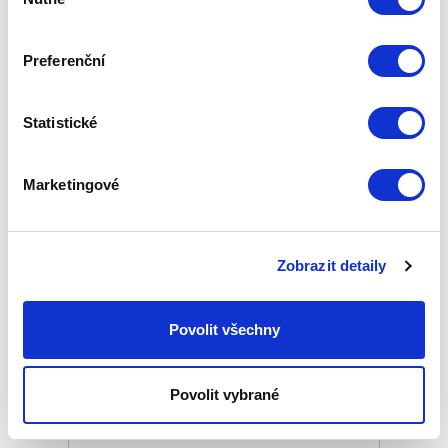
souhlasu
Základní cena
1 100,00 Kč
Preferenční
Zepter Club
cena
Přihlaste se a zobrazí se vám cena pro
člena klubu.
Pouze členové klubu mají garanci
Statistické
každého nákupu s přímým
zvýhodněním -5 % až -40 %!
Marketingové
Zobrazit detaily
Povolit všechny
Povolit vybrané