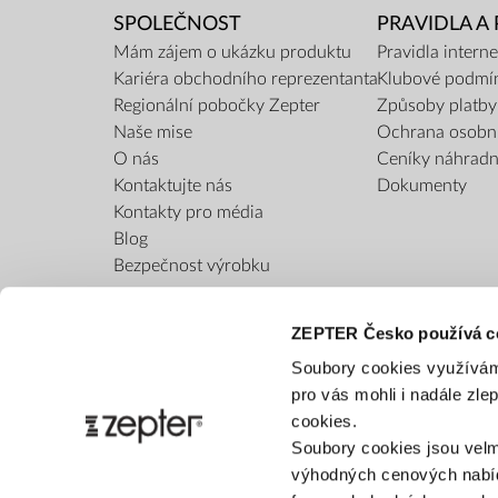
SPOLEČNOST
PRAVIDLA A
Mám zájem o ukázku produktu
Pravidla inter
Kariéra obchodního reprezentanta
Klubové podmí
Regionální pobočky Zepter
Způsoby platby
Naše mise
Ochrana osobn
O nás
Ceníky náhradní
Kontaktujte nás
Dokumenty
Kontakty pro média
Blog
Bezpečnost výrobku
ZEPTER Česko používá c
Soubory cookies využívám
pro vás mohli i nadále zl
cookies.
Soubory cookies jsou velm
výhodných cenových nabíd