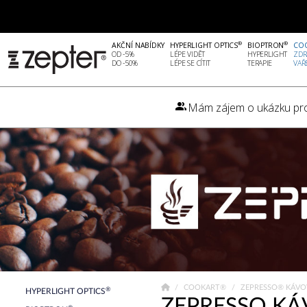
®
®
AKČNÍ NABÍDKY
HYPERLIGHT OPTICS
BIOPTRON
CO
OD -5%
LÉPE VIDĚT
HYPERLIGHT
ZDR
DO -50%
LÉPE SE CÍTIT
TERAPIE
VAŘ
Mám zájem o ukázku pr
COOKART®
ZEPRESSO® KÁVO
®
HYPERLIGHT OPTICS
ZEPRESSO K