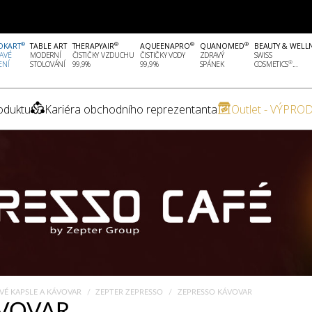
®
®
®
®
OKART
TABLE ART
THERAPYAIR
AQUEENAPRO
QUANOMED
BEAUTY & WELL
AVÉ
MODERNÍ
ČISTIČKY VZDUCHU
ČISTIČKY VODY
ZDRAVÝ
SWISS
®
ENÍ
STOLOVÁNÍ
99,9%
99,9%
SPÁNEK
COSMETICS
...
oduktu
Kariéra obchodního reprezentanta
Outlet - VÝPROD
VÉ KAPSLE A KÁVOVAR
ZEPTER ZEPRESSO
ZEPRESSO KÁVOVAR
ÁVOVAR