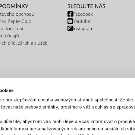
 PODMÍNKY
SLEDUJTE NÁS
netového obchodu
Facebook
nky ZepterClub
Youtube
 a doručení
Instagram
ích údajů
ch dílů, záruk a služeb
ookies
e pro zlepšování obsahu webových stránek společnosti Zepter
epšovat naše webové stránky, prosíme o váš souhlas se zpraco
PLATEBNÍ METODY
i důležité, abychom vás mohli lépe a včas informovat o produkt
Platba bankovním převodem
Platba na dobírku
kách formou personalizovaných reklam nebo na sociálních sítíc