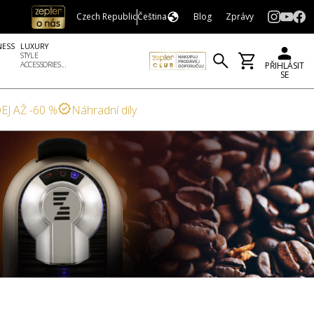
Czech Republic
Čeština
Blog
Zprávy
NESS
LUXURY
STYLE
ACCESSORIES...
PŘIHLÁSIT
SE
EJ AŽ -60 %
Náhradní díly