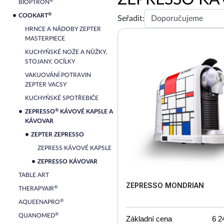
®
BIOPTRON
®
COOKART
Seřadit:
HRNCE A NÁDOBY ZEPTER
MASTERPIECE
KUCHYŇSKÉ NOŽE A NŮŽKY,
STOJANY, OCÍLKY
VAKUOVÁNÍ POTRAVIN
ZEPTER VACSY
KUCHYŇSKÉ SPOTŘEBIČE
®
ZEPRESSO
KÁVOVÉ KAPSLE A
KÁVOVAR
ZEPTER ZEPRESSO
ZEPRESS KÁVOVÉ KAPSLE
ZEPRESSO KÁVOVAR
TABLE ART
ZEPRESSO MONDRIAN
®
THERAPYAIR
®
AQUEENAPRO
®
QUANOMED
Základní cena
6 2