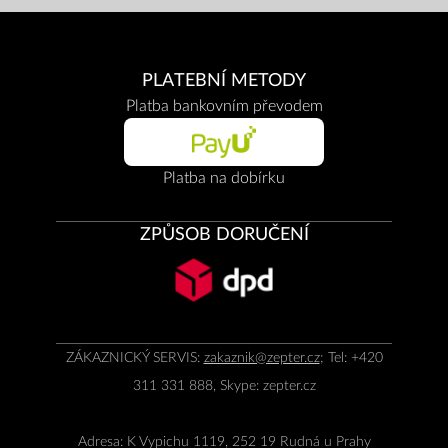
PLATEBNÍ METODY
Platba bankovním převodem
Platba na dobírku
ZPŮSOB DORUČENÍ
ZÁKAZNICKÝ SERVIS:
zakaznik@zepter.cz
; Tel: +420
311 331 888, Skype: zepter.cz
Adresa: K Vypichu 1119, 252 19 Rudná u Prahy