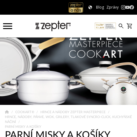
Blog
Zprávy
COOKART®
HRNCE A NÁDOBY ZEPTER MASTERPIECE
HRNCE, NÁDOBY, PÁNVE, WOK, GRILERY, TLAKOVÉ SYNCRO-CLICK, KUCHYŇSKÉ
NÁČINÍ
PARNÍ MISKY A KOŠÍKY
PARNÍ MISKY A KOŠÍKY