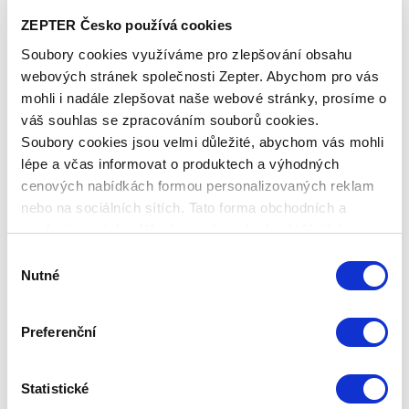
PARNÍ MISKA, PRŮMĚR 18 CM, 2 L
ZEPTER Česko používá cookies
Soubory cookies využíváme pro zlepšování obsahu
Základní cena
2 200,00 Kč
webových stránek společnosti Zepter. Abychom pro vás
Zepter Club
cena
mohli i nadále zlepšovat naše webové stránky, prosíme o
Přihlaste se a zobrazí se vám cena pro
váš souhlas se zpracováním souborů cookies.
člena klubu.
Soubory cookies jsou velmi důležité, abychom vás mohli
Pouze členové klubu mají garanci
každého nákupu s přímým
lépe a včas informovat o produktech a výhodných
zvýhodněním -5 % až -40 %!
cenových nabídkách formou personalizovaných reklam
nebo na sociálních sítích. Tato forma obchodních a
marketingových sdělení pro vás nebude obtěžující.
Výběr
Nutné
souhlasu
Preferenční
Statistické