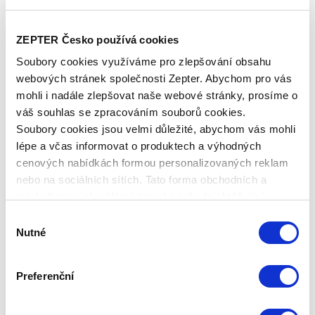
ZEPTER Česko používá cookies
Soubory cookies využíváme pro zlepšování obsahu
webových stránek společnosti Zepter. Abychom pro vás
mohli i nadále zlepšovat naše webové stránky, prosíme o
váš souhlas se zpracováním souborů cookies.
Soubory cookies jsou velmi důležité, abychom vás mohli
lépe a včas informovat o produktech a výhodných
cenových nabídkách formou personalizovaných reklam
nebo na sociálních sítích. Tato forma obchodních a
marketingových sdělení pro vás nebude obtěžující.
EXTRAQUANO 90X200 - PODLOŽKA
NA MATRACI
Výběr
Nutné
souhlasu
Základní cena
23 100,00 Kč
Preferenční
Zepter Club
cena
Přihlaste se a zobrazí se vám cena pro
člena klubu.
Pouze členové klubu mají garanci