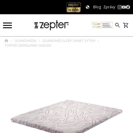
Blog
Zprávy
QUANOMED®
QUANOMED SLEEP SMART SYTEM
TOPPER ZENIQUANO 160X200