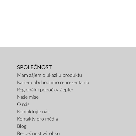
SPOLEČNOST
Mám zájem o ukázku produktu
Kariéra obchodního reprezentanta
Regionální pobočky Zepter
Naše mise
O nás
Kontaktujte nás
Kontakty pro média
Blog
Bezpečnost výrobku