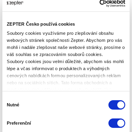
Více o produktu
Quanomed
je vyrobený z prvotřídního 100%
ZEPTER Česko používá cookies
přírodního latexu, který je získáván ze stromů
kaučukovníku rostoucích v tropických pralesích.
Soubory cookies využíváme pro zlepšování obsahu
Latex má kromě fyzikálních vlastností vynikající
webových stránek společnosti Zepter. Abychom pro vás
hygienické a mikrobiologické vlastnosti. Nepronikají do
mohli i nadále zlepšovat naše webové stránky, prosíme o
něj nečistoty, roztoči ani mikroorganismy. 100%
váš souhlas se zpracováním souborů cookies.
přírodní latex neobsahuje žádné chemikálie, syntetické
Soubory cookies jsou velmi důležité, abychom vás mohli
látky, pesticidy, herbicidy a toxické látky.
lépe a včas informovat o produktech a výhodných
cenových nabídkách formou personalizovaných reklam
Potahy ExtraQuano poskytují terapeutické účinky
nebo na sociálních sítích. Tato forma obchodních a
během spánku
díky průlomové a vědecky schválené
marketingových sdělení pro vás nebude obtěžující.
technologii AntiBact, AntiStat a HyperOxy ve tkanině v
Výběr
celé kolekci ExtraQuano.
Biomolekulární terapie proti
Nutné
souhlasu
bolesti
se používá ve všech typech potahů matrací z
této kolekce. Na základě objevu přirozené léčivé síly
čtyřstěnné iontové biomolekuly je ExtraQuano
Preferenční
důmyslným řešením pro boj proti bolesti.