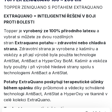
TOPPER ZENIQUANO S POTAHEM EXTRAQUANO
EXTRAQUANO = INTELIGENTNÍ ŘEŠENÍ V BOJI
PROTI BOLESTI
Topper je
vyrobený ze 100% přírodního latexu
a
vybrat si můžete ze dvou rozdílných
stran
Extraquano potahu – zdravotní nebo chladivá
strana
. Zdravotní strana je vyrobena z kašmíru a
viskózy a při její výrobě byla použita technologie
AntiStat, AntiBact a HyperOxy BioM. Kašmír a viskóza
byly použity i při výrobě hledavé strany spolu s
technologiemi AntiBact a AntiStat.
Potahy ExtraQuano poskytují terapeutické účinky
během spánku
díky průlomové a vědecky schválené
technologii AntiBact, AntiStat a HyperOxy ve tkanině v
celé kolekci ExtraQuano.
Tvrdost topperu
: středně tvrdý