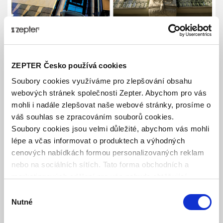
VIZE
ZEPTER Česko používá cookies
Soubory cookies využíváme pro zlepšování obsahu
webových stránek společnosti Zepter. Abychom pro vás
“
Naše produkty vyjadřují naši vizi budoucnosti, kde odkaz
mohli i nadále zlepšovat naše webové stránky, prosíme o
poskytuje nápady pro vývoj technologií zítřka.
váš souhlas se zpracováním souborů cookies.
Stále se ženeme dopředu, protože víme, kam chceme jít a
Soubory cookies jsou velmi důležité, abychom vás mohli
víme, jak a kdy se tam dostat. Jsme v čele, protože neustále
lépe a včas informovat o produktech a výhodných
hledáme nové medicínsky a vědecky podložené poznatky v
cenových nabídkách formou personalizovaných reklam
oblasti zdraví a krásy
.”
nebo na sociálních sítích. Tato forma obchodních a
marketingových sdělení pro vás nebude obtěžující.
Philip Zepter, z
akladatel a prezident
Výběr
Pan Philip Zepter je nejen zakladatelem společnosti, ale
Nutné
souhlasu
také zakladatelem filozofie Zepter – filozofie zdravého
životního stylu a dokonalosti, jejímž cílem je zachování