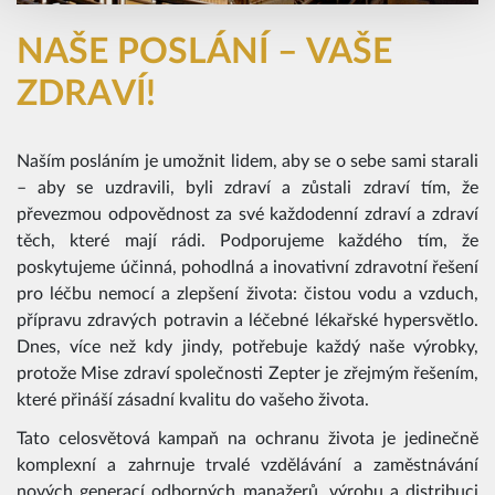
NAŠE POSLÁNÍ – VAŠE
ZDRAVÍ!
Naším posláním je umožnit lidem, aby se o sebe sami starali
– aby se uzdravili, byli zdraví a zůstali zdraví tím, že
převezmou odpovědnost za své každodenní zdraví a zdraví
těch, které mají rádi. Podporujeme každého tím, že
poskytujeme účinná, pohodlná a inovativní zdravotní řešení
pro léčbu nemocí a zlepšení života: čistou vodu a vzduch,
přípravu zdravých potravin a léčebné lékařské hypersvětlo.
Dnes, více než kdy jindy, potřebuje každý naše výrobky,
protože Mise zdraví společnosti Zepter je zřejmým řešením,
které přináší zásadní kvalitu do vašeho života.
Tato celosvětová kampaň na ochranu života je jedinečně
komplexní a zahrnuje trvalé vzdělávání a zaměstnávání
nových generací odborných manažerů, výrobu a distribuci