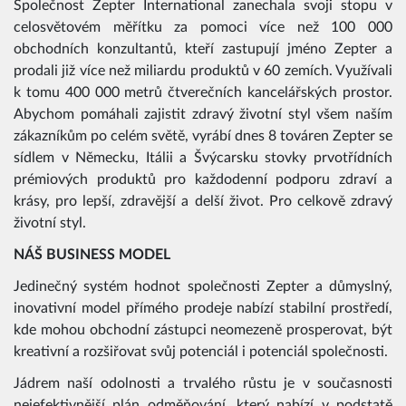
Společnost Zepter International zanechala svoji stopu v
celosvětovém měřítku za pomoci více než 100 000
obchodních konzultantů, kteří zastupují jméno Zepter a
prodali již více než miliardu produktů v 60 zemích. Využívali
k tomu 400 000 metrů čtverečních kancelářských prostor.
Abychom pomáhali zajistit zdravý životní styl všem naším
zákazníkům po celém světě, vyrábí dnes 8 továren Zepter se
sídlem v Německu, Itálii a Švýcarsku stovky prvotřídních
prémiových produktů pro každodenní podporu zdraví a
krásy, pro lepší, zdravější a delší život. Pro celkově zdravý
životní styl.
NÁŠ BUSINESS MODEL
Jedinečný systém hodnot společnosti Zepter a důmyslný,
inovativní model přímého prodeje nabízí stabilní prostředí,
kde mohou obchodní zástupci neomezeně prosperovat, být
kreativní a rozšiřovat svůj potenciál i potenciál společnosti.
Jádrem naší odolnosti a trvalého růstu je v současnosti
nejefektivnější plán odměňování, který nabízí v podstatě