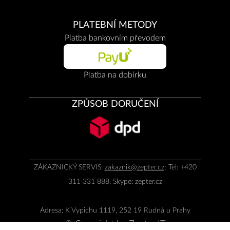
PLATEBNÍ METODY
Platba bankovním převodem
Platba na dobírku
ZPŮSOB DORUČENÍ
ZÁKAZNICKÝ SERVIS:
zakaznik@zepter.cz
; Tel: +420
311 331 888, Skype: zepter.cz
Adresa: K Vypichu 1119, 252 19 Rudná u Prahy
© Copyright by
Zepter IT