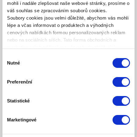
mohli i nadále zlepšovat naše webové stránky, prosíme o
2010 - Srbsko
váš souhlas se zpracováním souborů cookies.
Udělena jako nejvyšší ocenění v Srbsku v oblasti kulturního
Soubory cookies jsou velmi důležité, abychom vás mohli
sponzoringu.
lépe a včas informovat o produktech a výhodných
cenových nabídkách formou personalizovaných reklam
“
PREMIO INTERNATIONALE PROFILO
nebo na sociálních sítích. Tato forma obchodních a
DONNA
"
marketingových sdělení pro vás nebude obtěžující.
2008 – Itálie
Výběr
Ocenění za mimořádné zásluhy v kulturní, společenské a
Nutné
souhlasu
obchodní oblasti udělené paní Zepter.
ZLATÉ OCENĚNÍ B.I.D. (BUSINESS INITIATIVE
Preferenční
DIRECTIONS)
2004 – Frankfurt nad Mohanem, Německo
Statistické
Mezinárodní cena „Arch of Europe“ za kvalitu, vedoucí
postavení, technologie a inovace pro společnost Zepter
Marketingové
International.
Silberwarenfabrik Jager, Německo.