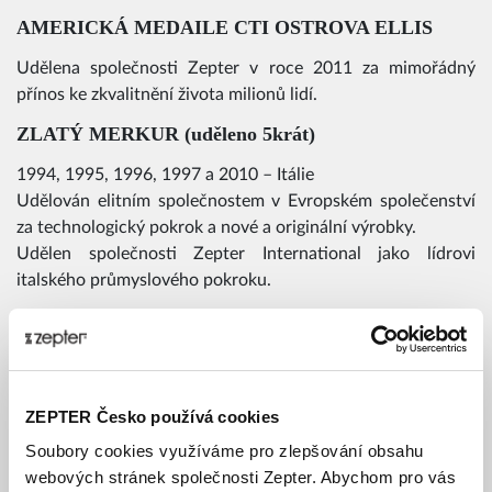
AMERICKÁ MEDAILE CTI OSTROVA ELLIS
Udělena společnosti Zepter v roce 2011 za mimořádný
přínos ke zkvalitnění života milionů lidí.
ZLATÝ MERKUR (uděleno 5krát)
1994, 1995, 1996, 1997 a 2010 – Itálie
Udělován elitním společnostem v Evropském společenství
za technologický pokrok a nové a originální výrobky.
Udělen společnosti Zepter International jako lídrovi
italského průmyslového pokroku.
“CAVALIERE DEL LAVORO DELLA
REPUBBLICA ITALIANA"
1997 – Itálie
ZEPTER Česko používá cookies
Uděleno panu Philipu Zepterovi za vynikající služby
poskytnuté italskému průmyslu a společenství.
Soubory cookies využíváme pro zlepšování obsahu
webových stránek společnosti Zepter. Abychom pro vás
“
ZLATÁ KORUNA
"