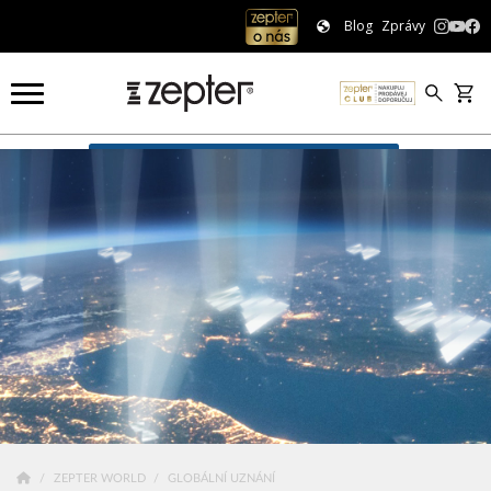
Blog
Zprávy
Globální uznání
ZEPTER WORLD
GLOBÁLNÍ UZNÁNÍ