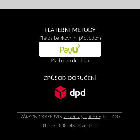
PLATEBNÍ METODY
Platba bankovním převodem
Platba na dobírku
ZPŮSOB DORUČENÍ
ZÁKAZNICKÝ SERVIS:
zakaznik@zepter.cz
; Tel: +420
311 331 888, Skype: zepter.cz