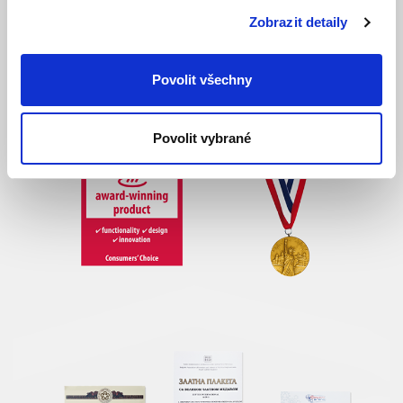
30. ZLATÁ CENA ZA OBCHODNÍ PRESTIŽ
Zobrazit detaily
(CENA NOVÉHO TISÍCILETÍ)
2000 – Madrid, Španělsko; udělena společnosti Zepter
Povolit všechny
Holding.
Povolit vybrané