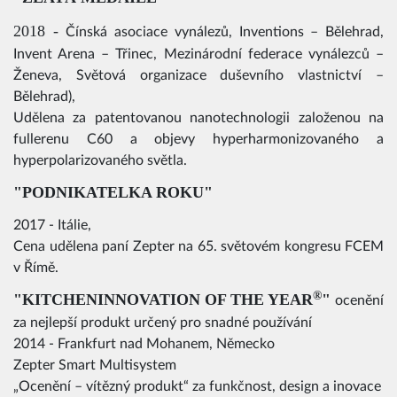
2018 -
Čínská asociace vynálezů, Inventions – Bělehrad,
Invent Arena – Třinec, Mezinárodní federace vynálezců –
Ženeva, Světová organizace duševního vlastnictví –
Bělehrad),
Udělena za patentovanou nanotechnologii založenou na
fullerenu C60 a objevy hyperharmonizovaného a
hyperpolarizovaného světla.
"
PODNIKATELKA ROKU
"
2017 - Itálie,
Cena udělena paní Zepter na 65. světovém kongresu FCEM
v Římě.
®
"KITCHENINNOVATION OF THE YEAR
"
ocenění
za nejlepší produkt určený pro snadné používání
2014 - Frankfurt nad Mohanem, Německo
Zepter Smart Multisystem
„Ocenění – vítězný produkt“ za funkčnost, design a inovace