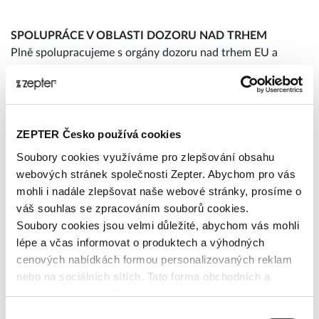
SPOLUPRÁCE V OBLASTI DOZORU NAD TRHEM
Plně spolupracujeme s orgány dozoru nad trhem EU a
poskytujeme veškerou nezbytnou dokumentaci a nápravná
opatření, pokud je to vyžadováno.
Postup hlášení incidentů
ZEPTER Česko používá cookies
Pokud zaznamenáte nebo zjistíte jakýkoli bezpečnostní
problém související s výrobkem, prosíme:
Soubory cookies využíváme pro zlepšování obsahu
1. Okamžitě přestaňte výrobek používat, pokud existuje
webových stránek společnosti Zepter. Abychom pro vás
potenciální riziko.
mohli i nadále zlepšovat naše webové stránky, prosíme o
2. Kontaktujte nás na adrese
quality@zepter.com
, a
váš souhlas se zpracováním souborů cookies.
uveďte:
Soubory cookies jsou velmi důležité, abychom vás mohli
• Název výrobku
lépe a včas informovat o produktech a výhodných
• Popis problému
cenových nabídkách formou personalizovaných reklam
• Fotografie (je-li to relevantní)
nebo na sociálních sítích. Tato forma obchodních a
• Údaje o nákupu
marketingových sdělení pro vás nebude obtěžující.
3. Náš tým kvality případ posoudí a neprodleně odpoví.
Výběr