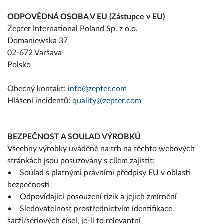
ODPOVĚDNÁ OSOBA V EU (Zástupce v EU)
Zepter International Poland Sp. z o.o.
Domaniewska 37
02-672 Varšava
Polsko
Obecný kontakt:
info@zepter.com
Hlášení incidentů:
quality@zepter.com
BEZPEČNOST A SOULAD VÝROBKŮ
Všechny výrobky uváděné na trh na těchto webových
stránkách jsou posuzovány s cílem zajistit:
• Soulad s platnými právními předpisy EU v oblasti
bezpečnosti
• Odpovídající posouzení rizik a jejich zmírnění
• Sledovatelnost prostřednictvím identifikace
šarží/sériových čísel, je-li to relevantní