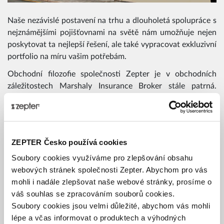
Naše nezávislé postavení na trhu a dlouholetá spolupráce s
nejznámějšími pojišťovnami na světě nám umožňuje nejen
poskytovat ta nejlepší řešení, ale také vypracovat exkluzivní
portfolio na míru vašim potřebám.
Obchodní filozofie společnosti Zepter je v obchodních
záležitostech Marshaly Insurance Broker stále patrná.
Pojištění osob a majetku, penzijní plány a zdravotní péče
jsou pro klienty vždy choulostivými tématy a v minulých
letech byl finanční trh poznamenán spletí neuspokojivých
nabídek.
ZEPTER Česko používá cookies
Správná volba vyžaduje obrovské množství odborných
Soubory cookies využíváme pro zlepšování obsahu
znalostí a přehled o trhu orientovaný na budoucnost.
webových stránek společnosti Zepter. Abychom pro vás
Marshaly Insurance Broker toto vše poskytuje díky
mohli i nadále zlepšovat naše webové stránky, prosíme o
kombinaci odpovědnosti, odborných znalostí a
váš souhlas se zpracováním souborů cookies.
profesionality.
Soubory cookies jsou velmi důležité, abychom vás mohli
lépe a včas informovat o produktech a výhodných