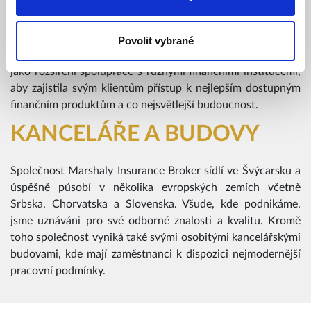
Broker o pozici přední makléřské společnosti na všech
trzích, kde působí.
Povolit vybrané
Společnost plánuje rozvoj a expanzi na další trhy, stejně
jako rozšíření spolupráce s různými finančními institucemi,
aby zajistila svým klientům přístup k nejlepším dostupným
finančním produktům a co nejsvětlejší budoucnost.
KANCELÁŘE A BUDOVY
Společnost Marshaly Insurance Broker sídlí ve Švýcarsku a
úspěšně působí v několika evropských zemích včetně
Srbska, Chorvatska a Slovenska. Všude, kde podnikáme,
jsme uznáváni pro své odborné znalosti a kvalitu. Kromě
toho společnost vyniká také svými osobitými kancelářskými
budovami, kde mají zaměstnanci k dispozici nejmodernější
pracovní podmínky.