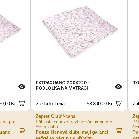
EXTRAQUANO 200X220 -
TO
PODLOŽKA NA MATRACI
50,00 Kč
Základní cena
58 300,00 Kč
Zá
Zepter Club
cena
Ze
cena pro
Přihlaste se a zobrazí se vám cena pro
Při
člena klubu.
čle
aranci
Pouze členové klubu mají garanci
Po
každého nákupu s přímým
ka