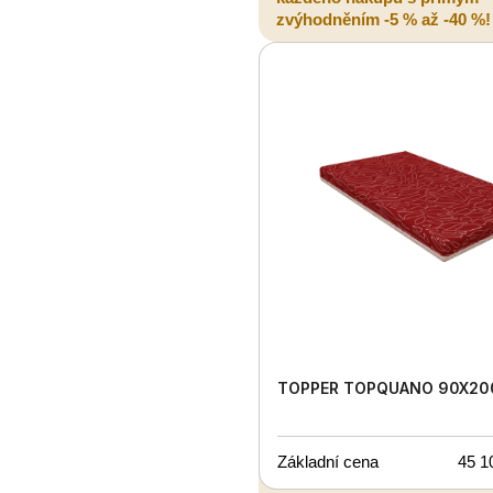
zvýhodněním -5 % až -40 %!
TOPPER TOPQUANO 90X20
Základní cena
45 1