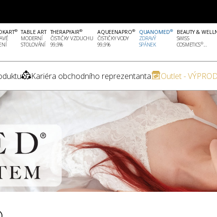
®
®
®
®
OKART
TABLE ART
THERAPYAIR
AQUEENAPRO
QUANOMED
BEAUTY & WELL
AVÉ
MODERNÍ
ČISTIČKY VZDUCHU
ČISTIČKY VODY
ZDRAVÝ
SWISS
®
ENÍ
STOLOVÁNÍ
99,9%
99,9%
SPÁNEK
COSMETICS
...
oduktu
Kariéra obchodního reprezentanta
Outlet - VÝPROD
®