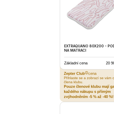
EXTRAQUANO 80X200 - PO
NA MATRACI
Základní cena
20 9
Zepter Club
cena
Přihlaste se a zobrazí se vám 
člena klubu.
Pouze členové klubu mají g
každého nákupu s přímým
zvýhodněním -5 % až -40 %!