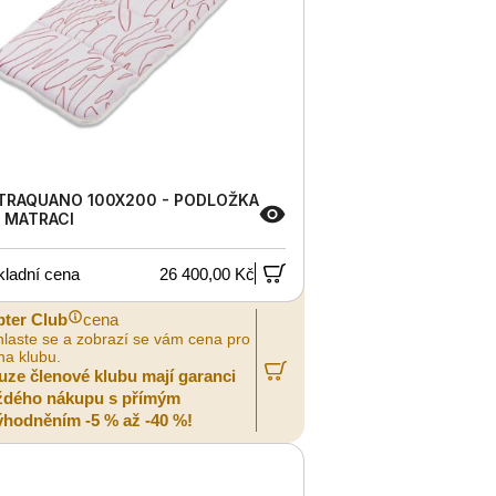
TRAQUANO 100X200 - PODLOŽKA
 MATRACI
kladní cena
26 400,00 Kč
pter Club
cena
hlaste se a zobrazí se vám cena pro
na klubu.
uze členové klubu mají garanci
ždého nákupu s přímým
ýhodněním -5 % až -40 %!