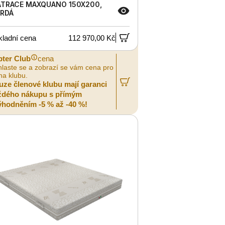
TRACE MAXQUANO 150X200,
RDÁ
kladní cena
112 970,00 Kč
pter Club
cena
hlaste se a zobrazí se vám cena pro
na klubu.
uze členové klubu mají garanci
ždého nákupu s přímým
ýhodněním -5 % až -40 %!