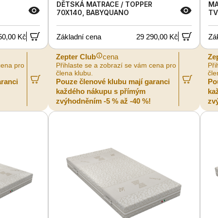
DĚTSKÁ MATRACE / TOPPER
MA
70X140, BABYQUANO
TV
50,00 Kč
Základní cena
29 290,00 Kč
Zá
Zepter Club
cena
Ze
cena pro
Přihlaste se a zobrazí se vám cena pro
Při
člena klubu.
čle
aranci
Pouze členové klubu mají garanci
Po
každého nákupu s přímým
ka
zvýhodněním -5 % až -40 %!
zv