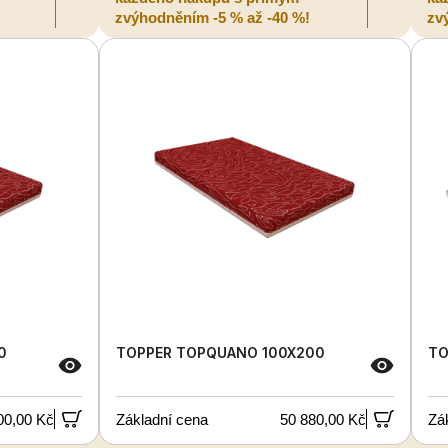
zvýhodněním -5 % až -40 %!
zv
0
TOPPER TOPQUANO 100X200
TO
00,00 Kč
Základní cena
50 880,00 Kč
Zá