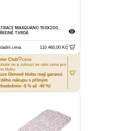
TRACE MAXQUANO 150X200,
ŘEDNĚ TVRDÁ
kladní cena
110 460,00 Kč
pter Club
cena
hlaste se a zobrazí se vám cena pro
na klubu.
uze členové klubu mají garanci
ždého nákupu s přímým
ýhodněním -5 % až -40 %!