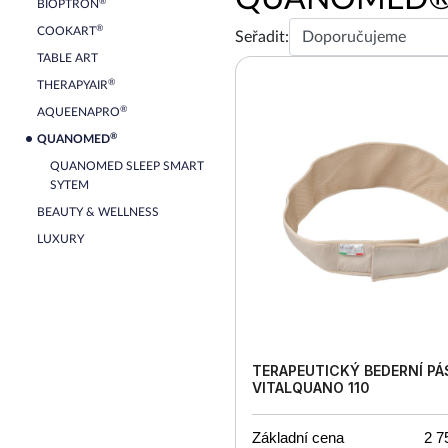
®
BIOPTRON
®
COOKART
Seřadit:
TABLE ART
®
THERAPYAIR
®
AQUEENAPRO
®
QUANOMED
QUANOMED SLEEP SMART
SYTEM
BEAUTY & WELLNESS
LUXURY
TERAPEUTICKÝ BEDERNÍ PÁ
VITALQUANO 110
Základní cena
2 7