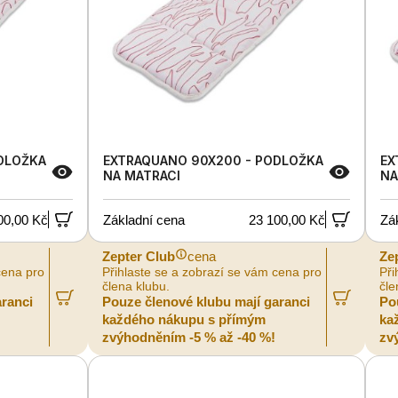
DLOŽKA
EXTRAQUANO 90X200 - PODLOŽKA
EX
NA MATRACI
NA
00,00 Kč
Základní cena
23 100,00 Kč
Zá
Zepter Club
cena
Ze
cena pro
Přihlaste se a zobrazí se vám cena pro
Při
člena klubu.
čle
aranci
Pouze členové klubu mají garanci
Po
každého nákupu s přímým
ka
zvýhodněním -5 % až -40 %!
zv