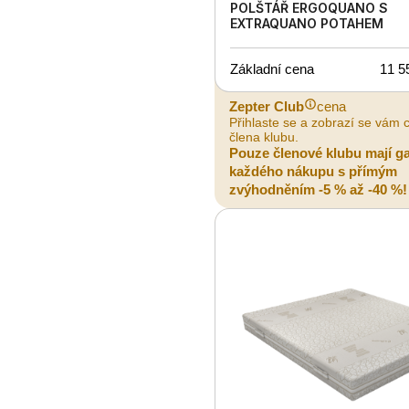
POLŠTÁŘ ERGOQUANO S
EXTRAQUANO POTAHEM
Základní cena
11 5
Zepter Club
cena
Přihlaste se a zobrazí se vám 
člena klubu.
Pouze členové klubu mají g
každého nákupu s přímým
zvýhodněním -5 % až -40 %!