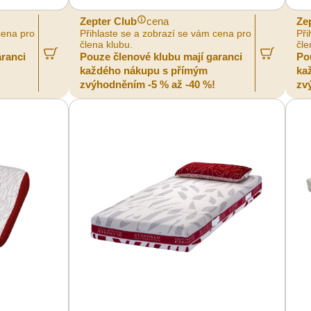
Zepter Club
cena
Ze
cena pro
Přihlaste se a zobrazí se vám cena pro
Při
člena klubu.
čle
aranci
Pouze členové klubu mají garanci
Po
každého nákupu s přímým
ka
zvýhodněním -5 % až -40 %!
zv