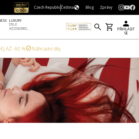
Czech Republic
Čeština
Blog
Zprávy
NESS
LUXURY
STYLE
ACCESSORIES...
PŘIHLÁSIT
SE
EJ AŽ -60 %
Náhradní díly