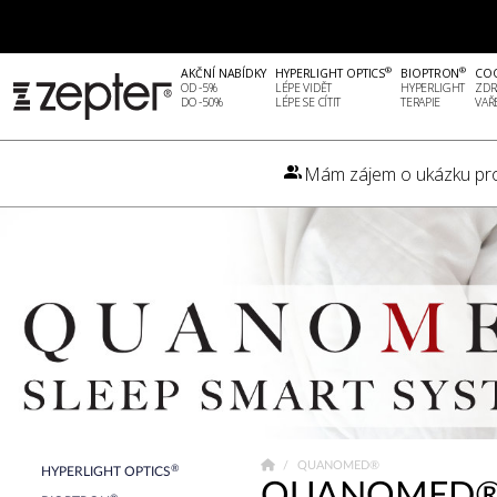
®
®
AKČNÍ NABÍDKY
HYPERLIGHT OPTICS
BIOPTRON
CO
OD -5%
LÉPE VIDĚT
HYPERLIGHT
ZDR
DO -50%
LÉPE SE CÍTIT
TERAPIE
VAŘ
Mám zájem o ukázku pr
QUANOMED®
®
HYPERLIGHT OPTICS
QUANOMED