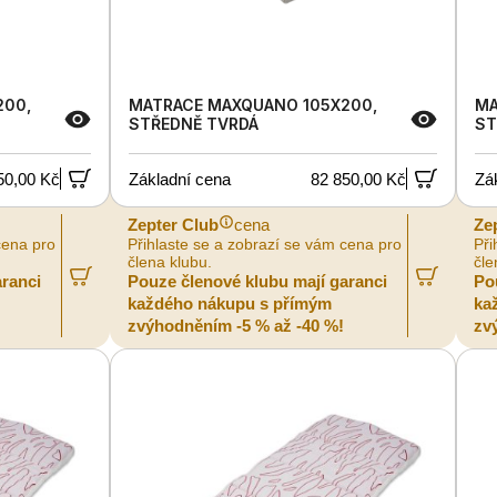
200,
MATRACE MAXQUANO 105X200,
MA
STŘEDNĚ TVRDÁ
ST
50,00 Kč
Základní cena
82 850,00 Kč
Zá
Zepter Club
cena
Ze
cena pro
Přihlaste se a zobrazí se vám cena pro
Při
člena klubu.
čle
aranci
Pouze členové klubu mají garanci
Po
každého nákupu s přímým
ka
zvýhodněním -5 % až -40 %!
zv