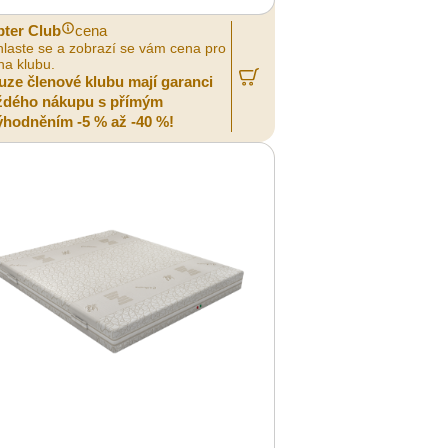
pter Club
cena
hlaste se a zobrazí se vám cena pro
na klubu.
uze členové klubu mají garanci
ždého nákupu s přímým
ýhodněním -5 % až -40 %!