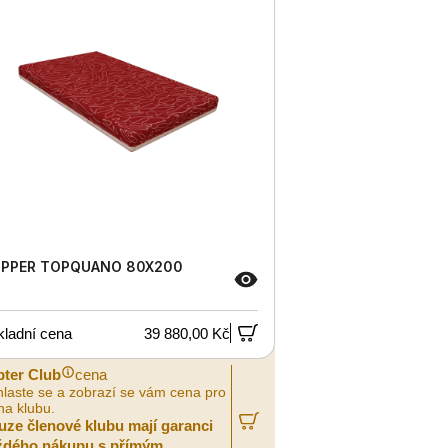
PPER TOPQUANO 80X200
kladní cena
39 880,00 Kč
pter Club
cena
hlaste se a zobrazí se vám cena pro
na klubu.
uze členové klubu mají garanci
ždého nákupu s přímým