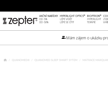
®
®
AKČNÍ NABÍDKY
HYPERLIGHT OPTICS
BIOPTRON
CO
OD -5%
LÉPE VIDĚT
HYPERLIGHT
ZDR
DO -50%
LÉPE SE CÍTIT
TERAPIE
VAŘ
Mám zájem o ukázku pr
QUANOMED®
QUANOMED SLEEP SMART SYTEM
MATRACE MAXQUAN