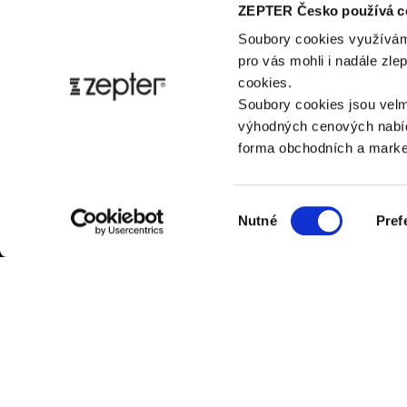
ZEPTER Česko používá c
Soubory cookies využívám
pro vás mohli i nadále zl
cookies.
Soubory cookies jsou velm
výhodných cenových nabíd
forma obchodních a market
Výběr
Nutné
Pref
souhlasu
ZÁK