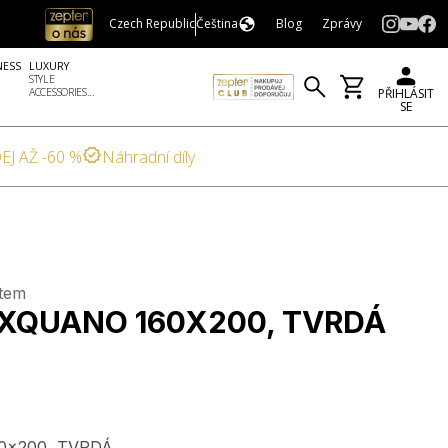
Czech Republic
Čeština
Blog
Zprávy
NESS
LUXURY
STYLE
ACCESSORIES...
PŘIHLÁSIT
SE
EJ AŽ -60 %
Náhradní díly
tem
XQUANO 160X200, TVRDÁ
x200, TVRDÁ