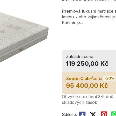
Prémiová luxusní matrace
latexu. Jeho výjimečnost j
Kašmír je...
Základní cena
119 250,00 Kč
ⓘ
ZepterClub
cena
-20%
95 400,00 Kč
Obvyklé doručení 3-5 dnů. L
skladových zásob.
Sdílejte: