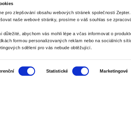
ookies
e pro zlepšování obsahu webových stránek společnosti Zepter
epšovat naše webové stránky, prosíme o váš souhlas se zpraco
PLATEBNÍ METODY
i důležité, abychom vás mohli lépe a včas informovat o produkt
Platba bankovním převodem
Platba na dobírku
kách formou personalizovaných reklam nebo na sociálních sítíc
ingových sdělení pro vás nebude obtěžující.
ZPŮSOB DORUČENÍ
erenční
Statistické
Marketingové
AZNICKÝ SERVIS:
zakaznik@zepter.cz
; Tel: +420 311 331 888, Skype: zept
Adresa: K Vypichu 1119, 252 19 Rudná u Prahy
© Copyright by
Zepter IT