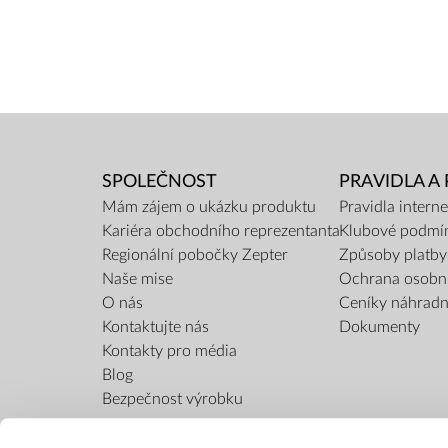
SPOLEČNOST
PRAVIDLA A
Mám zájem o ukázku produktu
Pravidla inter
Kariéra obchodního reprezentanta
Klubové podmí
Regionální pobočky Zepter
Způsoby platby
Naše mise
Ochrana osobn
O nás
Ceníky náhradní
Kontaktujte nás
Dokumenty
Kontakty pro média
Blog
Bezpečnost výrobku