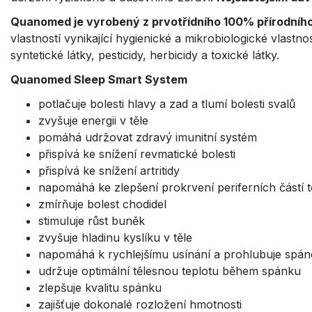
Quanomed je vyrobený z prvotřídního 100% přírodního
vlastností vynikající hygienické a mikrobiologické vlastn
syntetické látky, pesticidy, herbicidy a toxické látky.
Quanomed Sleep Smart System
potlačuje bolesti hlavy a zad a tlumí bolesti svalů
zvyšuje energii v těle
pomáhá udržovat zdravý imunitní systém
přispívá ke snížení revmatické bolesti
přispívá ke snížení artritidy
napomáhá ke zlepšení prokrvení periferních částí t
zmírňuje bolest chodidel
stimuluje růst buněk
zvyšuje hladinu kyslíku v těle
napomáhá k rychlejšímu usínání a prohlubuje spán
udržuje optimální tělesnou teplotu během spánku
zlepšuje kvalitu spánku
zajišťuje dokonalé rozložení hmotnosti