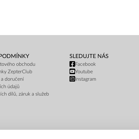
 PODMÍNKY
SLEDUJTE NÁS
netového obchodu
Facebook
nky ZepterClub
Youtube
 a doručení
Instagram
ích údajů
ch dílů, záruk a služeb