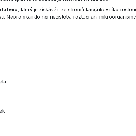
 latexu
, který je získáván ze stromů kaučukovníku rostou
osti. Nepronikají do něj nečistoty, roztoči ani mikroorganis
ěla
ek