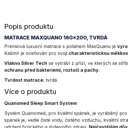
Popis produktu
MATRACE MAXQUANO 160x200, TVRDÁ
Prémiová luxusní matrace s potahem MaxQuano je
vyro
Kašmír je oceňován pro svoji
charakteristickou měkkost
Vlákno Silver Tech
se vytrábí z přízí, ve kterých se stříb
ochranu před bakteriemi, roztoči a pachy
.
Tvrdost matrace
: tvrdá
Více o produktu
Quanomed Sleep Smart System
Systém Quanomed, pro kvalitní spánek, je vyráběný pro
spánek je, vedle čisté vody, čistého vzduchu, kvalitní stra
udržení fyzického a duševního zdraví.
Nejčastějším dův