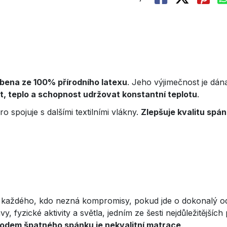
bena ze 100% přírodního latexu
. Jeho výjimečnost je dán
, teplo a schopnost udržovat konstantní teplotu
.
ro spojuje s dalšími textilními vlákny.
Zlepšuje kvalitu spán
 každého, kdo nezná kompromisy, pokud jde o dokonalý odp
vy, fyzické aktivity a světla, jedním ze šesti nejdůležitější
odem špatného spánku je nekvalitní matrace
.