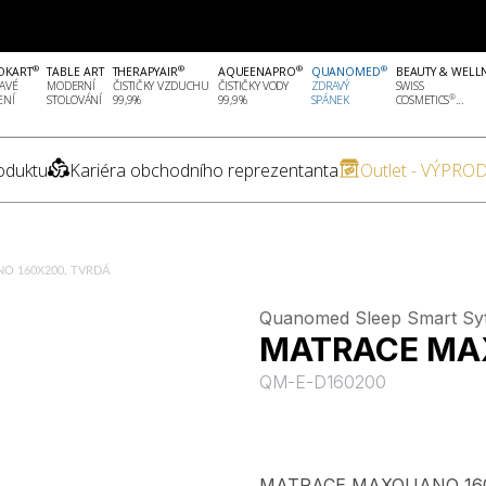
®
®
®
®
OKART
TABLE ART
THERAPYAIR
AQUEENAPRO
QUANOMED
BEAUTY & WELL
AVÉ
MODERNÍ
ČISTIČKY VZDUCHU
ČISTIČKY VODY
ZDRAVÝ
SWISS
®
ENÍ
STOLOVÁNÍ
99,9%
99,9%
SPÁNEK
COSMETICS
...
oduktu
Kariéra obchodního reprezentanta
Outlet - VÝPROD
O 160X200, TVRDÁ
Quanomed Sleep Smart Sy
MATRACE MA
QM-E-D160200
MATRACE MAXQUANO 160