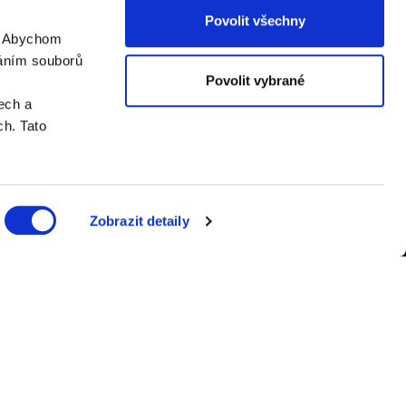
Povolit všechny
. Abychom
váním souborů
Povolit vybrané
ech a
h. Tato
Zobrazit detaily
er.cz