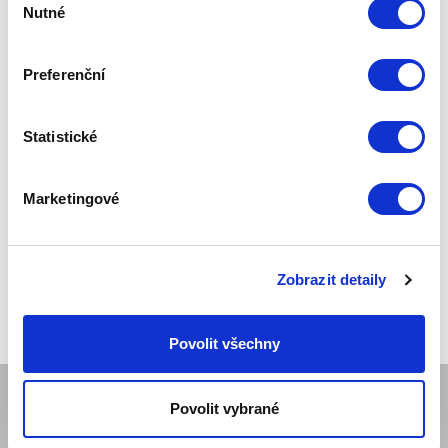
Nutné
souhlasu
Základní cena
26 430,00 Kč
Zepter Club
cena
Preferenční
Přihlaste se a zobrazí se vám cena pro
člena klubu.
Pouze členové klubu mají garanci
každého nákupu s přímým
Statistické
zvýhodněním -5 % až -40 %!
Marketingové
Zobrazit detaily
Povolit všechny
Povolit vybrané
SPOLEČNOST