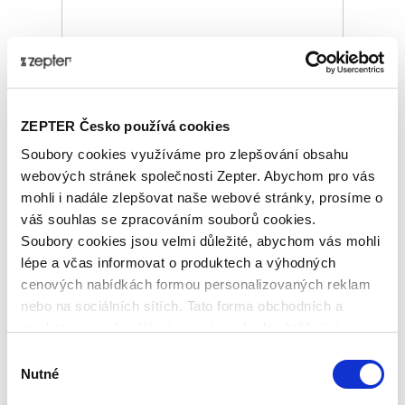
BRÝLE ZEPTER HYPERLIGHT RIO
GREY, UNISEX, OUTDOOR
Základní cena
17 080,00 Kč
ZEPTER Česko používá cookies
Zepter Club
cena
Soubory cookies využíváme pro zlepšování obsahu
Přihlaste se a zobrazí se vám cena pro
člena klubu.
webových stránek společnosti Zepter. Abychom pro vás
Pouze členové klubu mají garanci
mohli i nadále zlepšovat naše webové stránky, prosíme o
každého nákupu s přímým
váš souhlas se zpracováním souborů cookies.
zvýhodněním -5 % až -40 %!
Soubory cookies jsou velmi důležité, abychom vás mohli
lépe a včas informovat o produktech a výhodných
cenových nabídkách formou personalizovaných reklam
nebo na sociálních sítích. Tato forma obchodních a
marketingových sdělení pro vás nebude obtěžující.
Výběr
Nutné
souhlasu