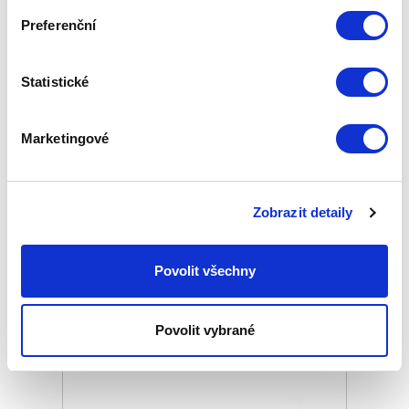
Preferenční
Statistické
BRÝLE ZEPTER HYPERLIGHT
Marketingové
BÉŽOVÉ, UNISEX,
INDOOR/OUTDOOR
Základní cena
13 480,00 Kč
Zobrazit detaily
Zepter Club
cena
Přihlaste se a zobrazí se vám cena pro
člena klubu.
Pouze členové klubu mají garanci
Povolit všechny
každého nákupu s přímým
zvýhodněním -5 % až -40 %!
Povolit vybrané