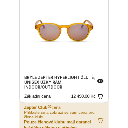
BRÝLE ZEPTER HYPERLIGHT ŽLUTÉ,
UNISEX ÚZKÝ RÁM,
INDOOR/OUTDOOR
Základní cena
12 490,00 Kč
Zepter Club
cena
Přihlaste se a zobrazí se vám cena pro
člena klubu.
Pouze členové klubu mají garanci
každého nákupu s přímým