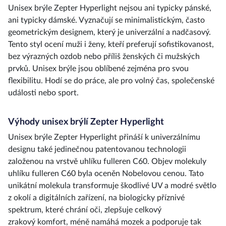
Unisex brýle Zepter Hyperlight nejsou ani typicky pánské,
ani typicky dámské. Vyznačují se minimalistickým, často
geometrickým designem, který je univerzální a nadčasový.
Tento styl ocení muži i ženy, kteří preferují sofistikovanost,
bez výrazných ozdob nebo příliš ženských či mužských
prvků. Unisex brýle jsou oblíbené zejména pro svou
flexibilitu. Hodí se do práce, ale pro volný čas, společenské
události nebo sport.
Výhody unisex brýlí Zepter Hyperlight
Unisex brýle Zepter Hyperlight přináší k univerzálnímu
designu také jedinečnou patentovanou technologii
založenou na vrstvě uhlíku fulleren C60. Objev molekuly
uhlíku fulleren C60 byla oceněn Nobelovou cenou. Tato
unikátní molekula transformuje škodlivé UV a modré světlo
z okolí a digitálních zařízení, na biologicky příznivé
spektrum, které chrání oči, zlepšuje celkový
zrakový komfort, méně namáhá mozek a podporuje tak