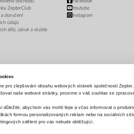
netového obchodu
Facebook
nky ZepterClub
Youtube
 a doručení
Instagram
ích údajů
ch dílů, záruk a služeb
ookies
e pro zlepšování obsahu webových stránek společnosti Zepter
epšovat naše webové stránky, prosíme o váš souhlas se zpraco
PLATEBNÍ METODY
i důležité, abychom vás mohli lépe a včas informovat o produkt
Platba bankovním převodem
Platba na dobírku
kách formou personalizovaných reklam nebo na sociálních sítíc
ingových sdělení pro vás nebude obtěžující.
ZPŮSOB DORUČENÍ