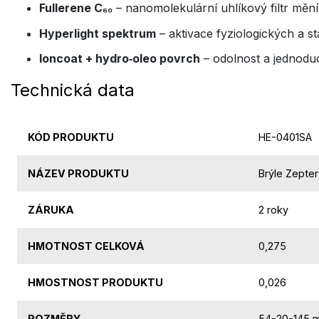
Fullerene C₆₀
– nanomolekulární uhlíkový filtr mění
Hyperlight spektrum
– aktivace fyziologických a s
Ioncoat + hydro‑oleo povrch
– odolnost a jednoduc
Technická data
KÓD PRODUKTU
HE-0401SA
NÁZEV PRODUKTU
Brýle Zepte
ZÁRUKA
2 roky
HMOTNOST CELKOVÁ
0,275
HMOSTNOST PRODUKTU
0,026
ROZMĚRY
54-20-145 