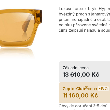
Luxusní unisex brýle Hyper
hvězdný prach s jantarovým
přitom nenápadné a osobité
na oku přirozené světelné 
čímž zelpšují náladu a sous
Základní cena
13 610,00 Kč
ⓘ
ZepterClub
cena
-18%
11 160,00 Kč
Obvyklé doručení 3-5 dnů. L