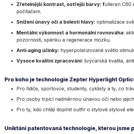
Zřetelnější kontrast, ostřejší barvy: f
ulleren C60 e
počítačem.
Snížení únavy očí a bolestí hlavy:
optimalizace sv
Mentální výkonnost a hormonální rovnováha:
akt
pozornosti, spánku a regenerace mozku.
Anti‑aging účinky:
hyperpolarizované světlo stimul
Vysoce kvalitní zpracování:
švýcarská kvalita, an
Pro koho je technologie Zepter Hyperlight Optic
Pro řidiče, sportovce, studenty, cyklisty a ty, co t
Pro osoby trpící nadměrnou únavou očí nebo jejich
Pro ty, kdo chtějí doplnit outfir o stylové stylové 
Uniktání patentovaná technologie, kterou jsme p