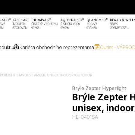
®
®
®
®
OKART
TABLE ART
THERAPYAIR
AQUEENAPRO
QUANOMED
BEAUTY & WELL
AVÉ
MODERNÍ
ČISTIČKY VZDUCHU
ČISTIČKY VODY
ZDRAVÝ
SWISS
®
ENÍ
STOLOVÁNÍ
99,9%
99,9%
SPÁNEK
COSMETICS
...
oduktu
Kariéra obchodního reprezentanta
Outlet - VÝPROD
YPERLIGHT STARDUST AMBER, UNISEX, INDOOR/OUTDOOR
Brýle Zepter Hyperlight
Brýle Zepter
unisex, indoo
HE-0401SA