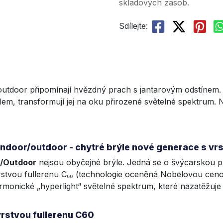
skladových zásob.
Sdílejte:
utdoor připomínají hvězdný prach s jantarovým odstínem. H
m, transformují jej na oku přirozené světelné spektrum. Ne
indoor/outdoor - chytré brýle nové generace s vr
r/Outdoor
nejsou obyčejné brýle. Jedná se o švýcarskou pro
rstvou fullerenu C₆₀ (technologie oceněná Nobelovou ceno
rmonické „hyperlight“ světelné spektrum, které nazatěžuje
vrstvou fullerenu C60