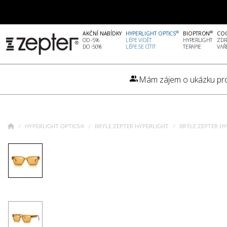
®
®
AKČNÍ NABÍDKY
HYPERLIGHT OPTICS
BIOPTRON
CO
OD -5%
LÉPE VIDĚT
HYPERLIGHT
ZDR
DO -50%
LÉPE SE CÍTIT
TERAPIE
VAŘ
Mám zájem o ukázku pr
HYPERLIGHT OPTICS®
BRÝLE ZEPTER HYPERLIGHT
BRÝLE ZEPTER H