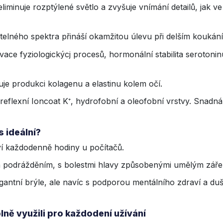
liminuje rozptýlené světlo a zvyšuje vnímání detailů, jak ve
ětelného spektra přináší okamžitou úlevu při delším koukán
ivace fyziologickýcj procesů, hormonální stabilita serotoni
uje produkci kolagenu a elastinu kolem očí.
tireflexní Ioncoat K⁺, hydrofobní a oleofobní vrstvy. Snadn
s ideální?
ráví každodenně hodiny u počítačů.
 podrážděním, s bolestmi hlavy způsobenými umělým zářením
elegantní brýle, ale navíc s podporou mentálního zdraví a du
lně využili pro každodení užívání