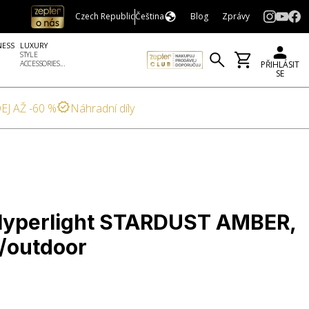
Czech Republic
Čeština
Blog
Zprávy
NESS
LUXURY
STYLE
ACCESSORIES...
PŘIHLÁSIT
SE
EJ AŽ -60 %
Náhradní díly
 Hyperlight STARDUST AMBER,
r/outdoor