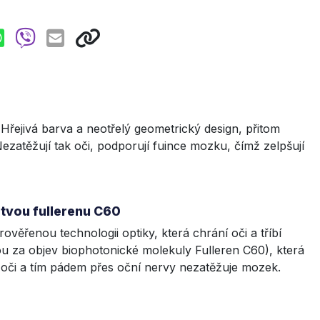
řejivá barva a neotřelý geometrický design, přitom
zatěžují tak oči, podporují fuince mozku, čímž zelpšují
stvou fullerenu C60
věřenou technologii optiky, která chrání oči a tříbí
u za objev biophotonické molekuly Fulleren C60), která
 oči a tím pádem přes oční nervy nezatěžuje mozek.