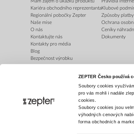
Mám zájem o ukázku produktu
Pravidla inter
Kariéra obchodního reprezentanta
Klubové podmí
Regionální pobočky Zepter
Způsoby platby
Naše mise
Ochrana osobn
O nás
Ceníky náhradní
Kontaktujte nás
Dokumenty
Kontakty pro média
Blog
Bezpečnost výrobku
ZEPTER Česko používá c
Soubory cookies využívám
pro vás mohli i nadále zl
cookies.
Soubory cookies jsou velm
výhodných cenových nabíd
forma obchodních a market