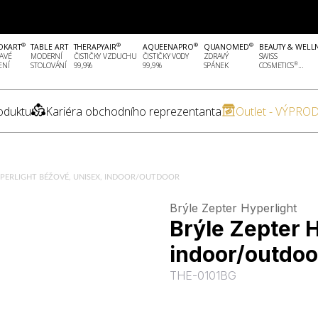
®
®
®
®
OKART
TABLE ART
THERAPYAIR
AQUEENAPRO
QUANOMED
BEAUTY & WELL
AVÉ
MODERNÍ
ČISTIČKY VZDUCHU
ČISTIČKY VODY
ZDRAVÝ
SWISS
®
ENÍ
STOLOVÁNÍ
99,9%
99,9%
SPÁNEK
COSMETICS
...
oduktu
Kariéra obchodního reprezentanta
Outlet - VÝPROD
YPERLIGHT BÉŽOVÉ, UNISEX, INDOOR/OUTDOOR
Brýle Zepter Hyperlight
Brýle Zepter H
indoor/outdoo
THE-0101BG