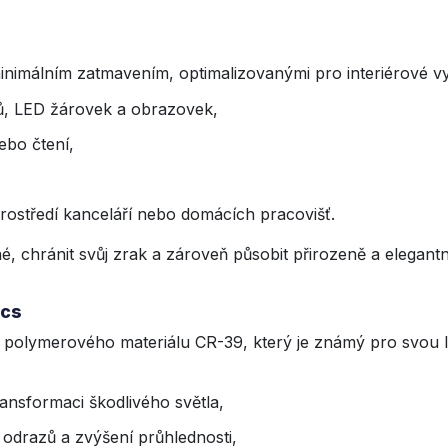
nimálním zatmavením, optimalizovanými pro interiérové vyu
ů, LED žárovek a obrazovek,
ebo čtení,
,
rostředí kanceláří nebo domácích pracovišť.
ěné, chránit svůj zrak a zároveň působit přirozeně a elegant
ics
 polymerového materiálu CR-39, který je známý pro svou le
ansformaci škodlivého světla,
 odrazů a zvýšení průhlednosti,