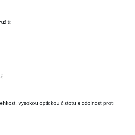
žití:
ně.
hkost, vysokou optickou čistotu a odolnost proti