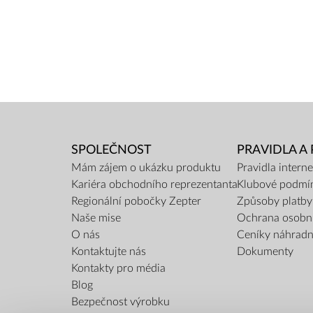
SPOLEČNOST
PRAVIDLA A
Mám zájem o ukázku produktu
Pravidla inter
Kariéra obchodního reprezentanta
Klubové podmí
Regionální pobočky Zepter
Způsoby platby
Naše mise
Ochrana osobn
O nás
Ceníky náhradní
Kontaktujte nás
Dokumenty
Kontakty pro média
Blog
Bezpečnost výrobku