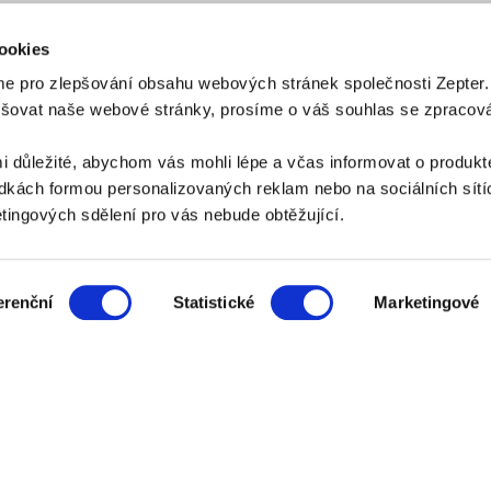
ookies
e pro zlepšování obsahu webových stránek společnosti Zepter
epšovat naše webové stránky, prosíme o váš souhlas se zpraco
PLATEBNÍ METODY
i důležité, abychom vás mohli lépe a včas informovat o produkt
Platba bankovním převodem
Platba na dobírku
kách formou personalizovaných reklam nebo na sociálních sítíc
ingových sdělení pro vás nebude obtěžující.
ZPŮSOB DORUČENÍ
erenční
Statistické
Marketingové
AZNICKÝ SERVIS:
zakaznik@zepter.cz
; Tel: +420 311 331 888, Skype: zept
Adresa: K Vypichu 1119, 252 19 Rudná u Prahy
© Copyright by
Zepter IT