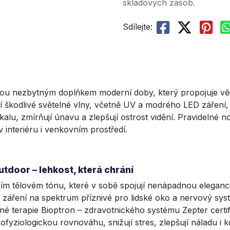
skladových zásob.
Sdílejte:
 jsou nezbytným doplňkem moderní doby, který propojuje 
 škodlivé světelné vlny, včetně UV a modrého LED záření, 
lu, zmírňují únavu a zlepšují ostrost vidění. Pravidelné n
interiéru i venkovním prostředí.
tdoor – lehkost, která chrání
ním tělovém tónu, které v sobě spojují nenápadnou elegan
 záření na spektrum příznivé pro lidské oko a nervový systé
lné terapie Bioptron – zdravotnického systému Zepter cert
fyziologickou rovnováhu, snižují stres, zlepšují náladu i k