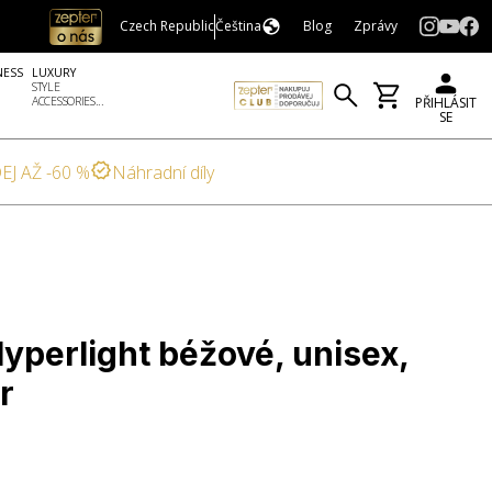
Czech Republic
Čeština
Blog
Zprávy
NESS
LUXURY
STYLE
ACCESSORIES...
PŘIHLÁSIT
SE
EJ AŽ -60 %
Náhradní díly
yperlight béžové, unisex,
r