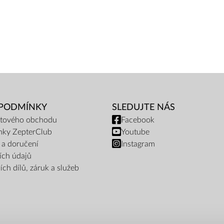
 PODMÍNKY
SLEDUJTE NÁS
netového obchodu
Facebook
nky ZepterClub
Youtube
 a doručení
Instagram
ích údajů
ch dílů, záruk a služeb