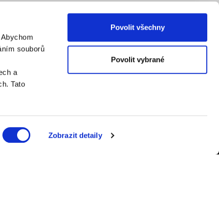
Povolit všechny
. Abychom
váním souborů
Povolit vybrané
ech a
h. Tato
Zobrazit detaily
er.cz