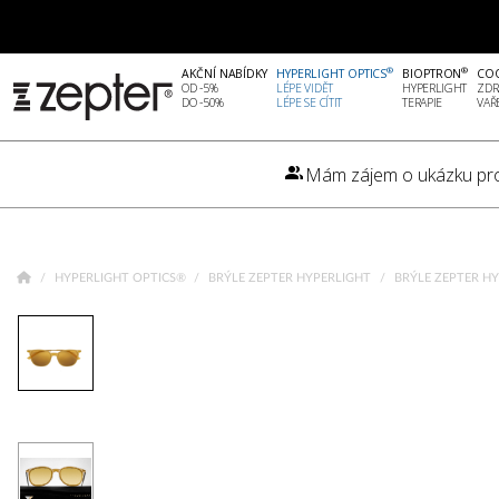
®
®
AKČNÍ NABÍDKY
HYPERLIGHT OPTICS
BIOPTRON
CO
OD -5%
LÉPE VIDĚT
HYPERLIGHT
ZDR
DO -50%
LÉPE SE CÍTIT
TERAPIE
VAŘ
Mám zájem o ukázku pr
HYPERLIGHT OPTICS®
BRÝLE ZEPTER HYPERLIGHT
BRÝLE ZEPTER H