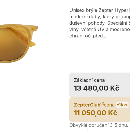
Unisex brýle Zepter Hyper
moderní doby, který propo
duševní pohody. Speciální 
vlny, včetně UV a modrého 
chrání oči před...
Základní cena
13 480,00 Kč
ⓘ
ZepterClub
cena
-18%
11 050,00 Kč
Obvyklé doručení 3-5 dnů. L