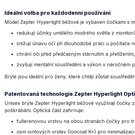
Ideální volba pro každodenní používání
Model Zepter Hyperlight béžové je vybaven čočkami s mi
redukují účinky umělého modrého světla z monitor
snižují únavu očí při dlouhodobé práci u počítače n
chrání oči před předčasným stárnutím a přetížením
zvyšují mentální soustředění a výkon v náročném p
Brýle jsou ideální pro ženy, které chtějí zůstat soustřed
Patentovaná technologie Zepter Hyperlight Opt
Unisex brýle Zepter Hyperlight béžové využívají čočky z
poškrábání. Optická část zahrnuje:
fullerenovou vrstvu na obou stranách čočky pro tr
osm iontových vrstev (Ioncoat K+) pro minimalizaci