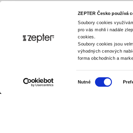
ZEPTER Česko používá c
Soubory cookies využívám
pro vás mohli i nadále zl
cookies.
Soubory cookies jsou velm
výhodných cenových nabíd
forma obchodních a market
Výběr
Nutné
Pref
souhlasu
ZÁK