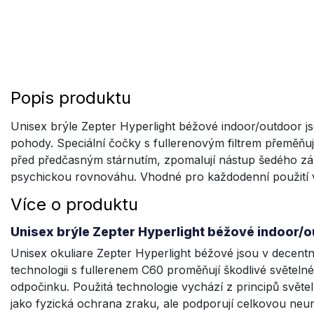
Popis produktu
Unisex brýle Zepter Hyperlight béžové indoor/outdoor
pohody. Speciální čočky s fullerenovým filtrem přeměňují
před předčasným stárnutím, zpomalují nástup šedého záka
psychickou rovnováhu. Vhodné pro každodenní použití v 
Více o produktu
Unisex brýle Zepter Hyperlight béžové indoor/ou
Unisex okuliare Zepter Hyperlight béžové jsou v decent
technologii s fullerenem C60 proměňují škodlivé světelné
odpočinku. Použitá technologie vychází z principů světe
jako fyzická ochrana zraku, ale podporují celkovou neuro