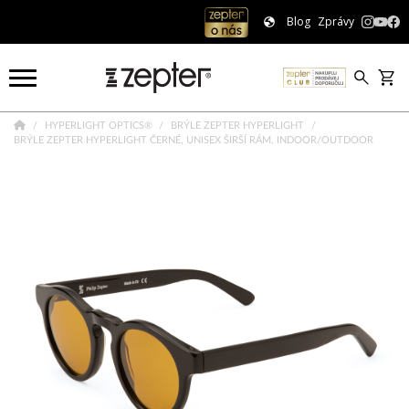
Blog
Zprávy
HYPERLIGHT OPTICS®
BRÝLE ZEPTER HYPERLIGHT
BRÝLE ZEPTER HYPERLIGHT ČERNÉ, UNISEX ŠIRŠÍ RÁM, INDOOR/OUTDOOR