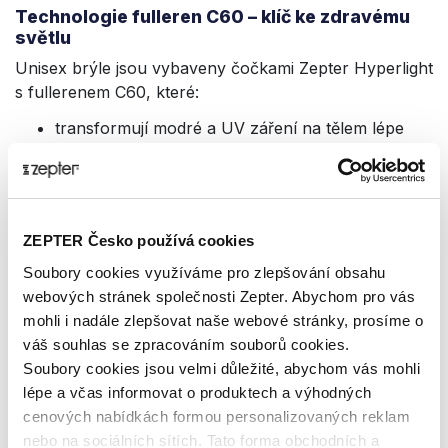
Technologie fulleren C60 – klíč ke zdravému
světlu
Unisex brýle jsou vybaveny čočkami Zepter Hyperlight
s fullerenem C60, které:
transformují modré a UV záření na tělem lépe
snášené světlo,
chrání před digitálním stresem,
podporují kognitivní funkce a duševní
ZEPTER Česko používá cookies
rovnováhu,
Soubory cookies využíváme pro zlepšování obsahu
zmírňují únavu očí a podporují koncentraci.
webových stránek společnosti Zepter. Abychom pro vás
Použitá technologie vychází z poznatků světelné
mohli i nadále zlepšovat naše webové stránky, prosíme o
terapie Bioptron a je chráněna mezinárodním
váš souhlas se zpracováním souborů cookies.
patentem.
Soubory cookies jsou velmi důležité, abychom vás mohli
lépe a včas informovat o produktech a výhodných
cenových nabídkách formou personalizovaných reklam
Precizní provedení a nadčasový design
nebo na sociálních sítích. Tato forma obchodních a