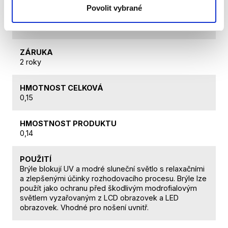
NÁZEV PRODUKTU
Povolit vybrané
Brýle Zepter Hyperlight černé, unisex širší rám,
indoor/outdoor
ZÁRUKA
2 roky
HMOTNOST CELKOVÁ
0,15
HMOSTNOST PRODUKTU
0,14
POUŽITÍ
Brýle blokují UV a modré sluneční světlo s relaxačními
a zlepšenými účinky rozhodovacího procesu. Brýle lze
použít jako ochranu před škodlivým modrofialovým
světlem vyzařovaným z LCD obrazovek a LED
obrazovek. Vhodné pro nošení uvnitř.