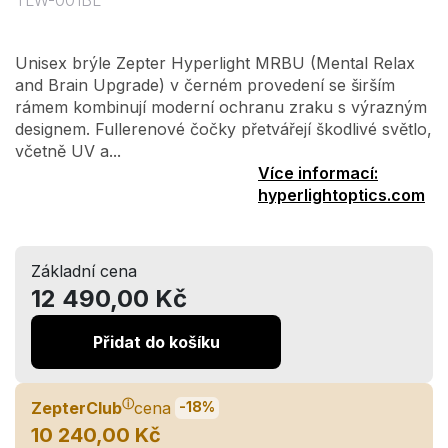
TLW-001BL
Unisex brýle Zepter Hyperlight MRBU (Mental Relax
and Brain Upgrade) v černém provedení se širším
rámem kombinují moderní ochranu zraku s výrazným
designem. Fullerenové čočky přetvářejí škodlivé světlo,
včetně UV a...
Více informací:
hyperlightoptics.com
Základní cena
12 490,00 Kč
Přidat do košíku
ⓘ
ZepterClub
cena
-18%
10 240,00 Kč