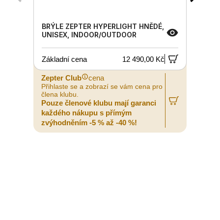
BRÝLE ZEPTER HYPERLIGHT HNĚDÉ,
UNISEX, INDOOR/OUTDOOR
Základní cena
12 490,00 Kč
Zepter Club
cena
Z
Přihlaste se a zobrazí se vám cena pro
P
člena klubu.
č
Pouze členové klubu mají garanci
P
každého nákupu s přímým
zvýhodněním -5 % až -40 %!
z