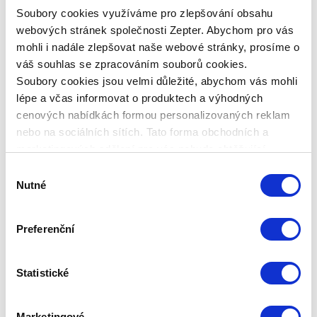
Soubory cookies využíváme pro zlepšování obsahu
webových stránek společnosti Zepter. Abychom pro vás
mohli i nadále zlepšovat naše webové stránky, prosíme o
váš souhlas se zpracováním souborů cookies.
Soubory cookies jsou velmi důležité, abychom vás mohli
lépe a včas informovat o produktech a výhodných
cenových nabídkách formou personalizovaných reklam
nebo na sociálních sítích. Tato forma obchodních a
PRODLOUŽENÁ ZÁRUKA 1 ROK
marketingových sdělení pro vás nebude obtěžující.
MIXSY
Výběr
Nutné
souhlasu
Základní cena
920,00 Kč
Zepter Club
cena
Preferenční
Přihlaste se a zobrazí se vám cena pro
člena klubu.
Pouze členové klubu mají garanci
každého nákupu s přímým
Statistické
zvýhodněním -5 % až -40 %!
Marketingové