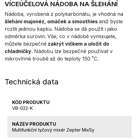
VÍCEÚČELOVÁ NÁDOBA NA ŠLEHÁNÍ
Nádoba, vyrobená z polykarbonátu, je vhodná na
šlehání majonéz, omáček a smoothies
aniž byste
rozlili jedinou kapku. Nádoba se dá použít i jako
odměrka surovin. Vše, co v nádobě vymixujete,
můžete bezpečně
zakrýt víčkem a uložit do
chladničky
. Nádobu lze bezpečně používat v
mikrovlnné troubě až do teploty 150 ˚C.
Technická data
KÓD PRODUKTU
VB-022-K
NÁZEV PRODUKTU
Multifunkční tyčový mixér Zepter MixSy