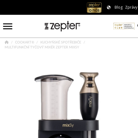
Blog
Zprávy
COOKART®
KUCHYŇSKÉ SPOTŘEBIČE
MULTIFUNKČNÍ TYČOVÝ MIXÉR ZEPTER MIXSY