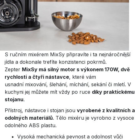
S ručním mixérem MixSy připravíte i ta nejnáročnější
jídla a dokonale trefíte konzistenci pokrmů.
Zepter
MixSy má silný motor s výkonem 170W, dvě
rychlosti a čtyři nástavce
, které vám
usnadní mixování, šlehání, míchání, sekání či mletí. V
kuchyni jej můžete mít vždy po ruce
díky praktickému
stojanu
.
Přístroj, nástavce i stojan jsou
vyrobené z kvalitních a
odolných materiálů
. Tělo mixéru je vyrobno z vysoce
odolného ABS plastu.
Vysoká mechanická pevnost a odolnost vůči