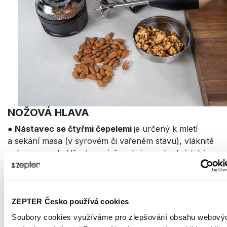
NOŽOVÁ HLAVA
● Nástavec se čtyřmi čepelemi
je určený k mletí
a sekání masa (v syrovém či vařeném stavu), vláknité
zeleniny a ryb. Všestranné čepele jsou vhodné také na
vymixování polévek nebo ovocného a zeleninového
pyré pro miminka, a to přímo v nádobě na vaření. Tyto
čepele rozmixují dohladka různé druhy omáček,
zeleninu i brambory. Nožová hlava naseká zeleninu
ZEPTER Česko používá cookies
do salátů, připraví ovoce do džemů a našrotí i led do
Soubory cookies využíváme pro zlepšování obsahu webový
studených nápojů.