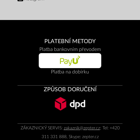
PLATEBNÍ METODY
Platba bankovním převodem
Platba na dobírku
ZPŮSOB DORUČENÍ
ZÁKAZNICKÝ SERVIS:
zakaznik@zepter.cz
; Tel: +420
311 331 888, Skype: zepter.cz