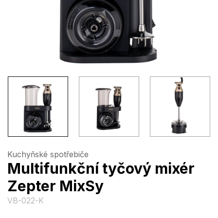
Kuchyňské spotřebiče
Multifunkční tyčový mixér
Zepter MixSy
VB-022-K