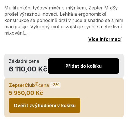
Multifunkční tyčový mixér s mlýnkem, Zepter MixSy
prošel výraznou inovací. Lehká a ergonomická
konstrukce se pohodlně drží v ruce a snadno se s ním
manipuluje. Výkonný motor zajišťuje rychlé a efektivní
mixování,...
Více informací
Základní cena
Přidat do košíku
6 110,00 Kč
ⓘ
ZepterClub
cena
-3%
5 950,00 Kč
Ověřit zvýhodnění v košíku