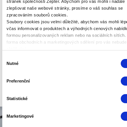
stránek společnosti Zepter. Abychom pro vás mohli i nadále
● Nástavec se dvěma čepelemi
, díky kterému se z
zlepšovat naše webové stránky, prosíme o váš souhlas se
ručního mixéru stane jednoduše použitelný mlýnek na
zpracováním souborů cookies.
maso.
Soubory cookies jsou velmi důležité, abychom vás mohli lép
včas informovat o produktech a výhodných cenových nabíd
formou personalizovaných reklam nebo na sociálních sítích.
ŠLEHACÍ KOTOUČ
forma obchodních a marketingových sdělení pro vás nebude
Šlehač je určený na šlehání vaječných bílků, suflé
obtěžující.
a mléčných nápojů. Je také vhodným pomocníkem
Výběr
pro milovníky kávy a dezertů, protože
napění mléko
Nutné
souhlasu
nebo připraví šlehačku ze smetany
. Okouzlete své
hosty lahodným tiramisu, ovocným krémem, pudinkem
či ovocem s lahodnou šlehačkou!
Preferenční
Statistické
Marketingové