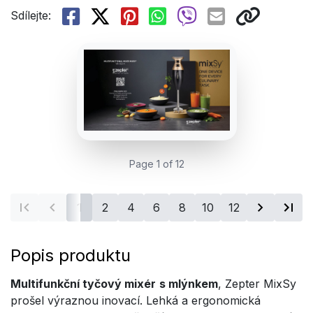
Sdílejte:
Page 1 of 12
1
2
4
6
8
10
12
Popis produktu
Multifunkční tyčový mixér
s mlýnkem
, Zepter MixSy
prošel výraznou inovací. Lehká a ergonomická