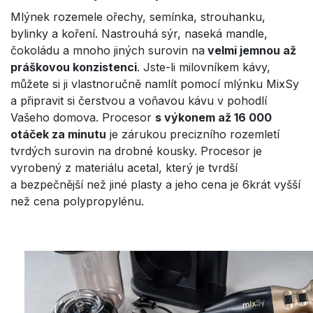
Mlýnek rozemele ořechy, semínka, strouhanku,
bylinky a koření. Nastrouhá sýr, naseká mandle,
čokoládu a mnoho jiných surovin na
velmi jemnou až
práškovou konzistenci
. Jste-li milovníkem kávy,
můžete si ji vlastnoručně namlít pomocí mlýnku MixSy
a připravit si čerstvou a voňavou kávu v pohodlí
Vašeho domova. Procesor
s výkonem až 16 000
otáček za minutu
je zárukou precizního rozemletí
tvrdých surovin na drobné kousky. Procesor je
vyrobený z materiálu acetal, který je tvrdší
a bezpečnější než jiné plasty a jeho cena je 6krát vyšší
než cena polypropylénu.