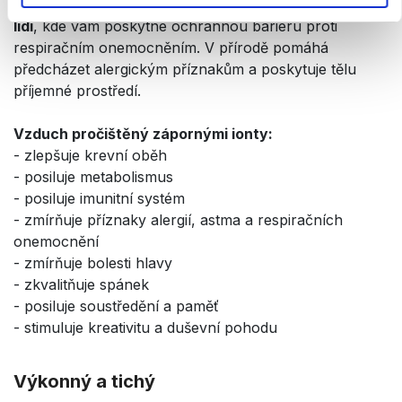
divadle a především
na místech s vysokým výskytem
lidí
, kde vám poskytne ochrannou bariéru proti
respiračním onemocněním. V přírodě pomáhá
předcházet alergickým příznakům a poskytuje tělu
příjemné prostředí.
Vzduch pročištěný zápornými ionty:
- zlepšuje krevní oběh
- posiluje metabolismus
- posiluje imunitní systém
- zmírňuje příznaky alergií, astma a respiračních
onemocnění
- zmírňuje bolesti hlavy
- zkvalitňuje spánek
- posiluje soustředění a paměť
- stimuluje kreativitu a duševní pohodu
Výkonný a tichý