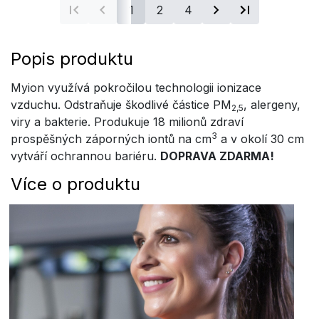
1
2
4
Popis produktu
Myion využívá pokročilou technologii ionizace
vzduchu. Odstraňuje škodlivé částice PM
, alergeny,
2,5
viry a bakterie. Produkuje 18 milionů zdraví
3
prospěšných záporných iontů na cm
a v okolí 30 cm
vytváří ochrannou bariéru.
DOPRAVA ZDARMA!
Více o produktu