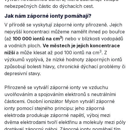
nebezpečných částic do dýchacích cest.
Jak nám záporné ionty pomáhají?
V přírodě se vyskytují záporné ionty přirozeně. Jejich
nejvyšší koncentraci můžeme naměřit ihned po bouřce
3
(až
100 000 iontů na cm
) nebo v blízkosti vodopádů
a vodních ploch.
Ve městech je jejich koncentrace
3
nižší
a může klesat až pod 100 iontů na cm
. Z
výzkumů vyplývá, že nízké hodnoty záporných iontů
způsobují bolesti hlavy, chronické dýchací problémy či
depresivní stavy.
Přirozeně se vytváří záporné ionty ve vzduchu
uvolňováním a spojováním elektronů s neutrálními
částicemi. Osobní ionizátor Myion vytváří záporné
ionty pomocí stejného principu: jeho záporná
elektroda produkuje záporné napětí, výboj mezi
dvěma elektrodami tvoří elektřinu a molekuly mezi póly
dostávají záporný náboj. Záporné ionty pomáhají tím,