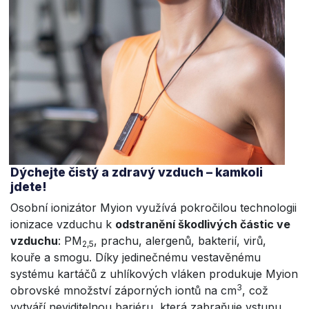
Dýchejte čistý a zdravý vzduch – kamkoli
jdete!
Osobní ionizátor Myion využívá pokročilou technologii
ionizace vzduchu k
odstranění škodlivých částic ve
vzduchu
: PM
, prachu, alergenů, bakterií, virů,
2,5
kouře a smogu. Díky jedinečnému vestavěnému
systému kartáčů z uhlíkových vláken produkuje Myion
3
obrovské množství záporných iontů na cm
, což
vytváří neviditelnou bariéru, která zabraňuje vstupu