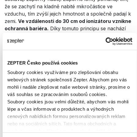
že se zachytí na kladně nabité mikročástice ve
vzduchu, tím zvýší jejich hmotnost a společně padají k
zemi.
Ve vzdálenosti do 30 cm od ionizátoru vznikne
ochranná bariéra.
Díky tomuto principu se nachází
ve vaší dýchací zóně čistý vzduch zbavený virů,
bakterií, alergenů, vzdušných patogenů, prachu a
částic PM
.
2,5
ZEPTER Česko používá cookies
Soubory cookies využíváme pro zlepšování obsahu
webových stránek společnosti Zepter. Abychom pro vás
mohli i nadále zlepšovat naše webové stránky, prosíme o
váš souhlas se zpracováním souborů cookies.
Soubory cookies jsou velmi důležité, abychom vás mohli
lépe a včas informovat o produktech a výhodných
cenových nabídkách formou personalizovaných reklam
nebo na sociálních sítích. Tato forma obchodních a
marketingových sdělení pro vás nebude obtěžující.