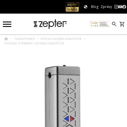
Blog
Zprávy
THERAPYAIR®
MYION OSOBNÍ IONIZÁTOR
MYION® STŘÍBRNÝ, OSOBNÍ IONIZÁTOR