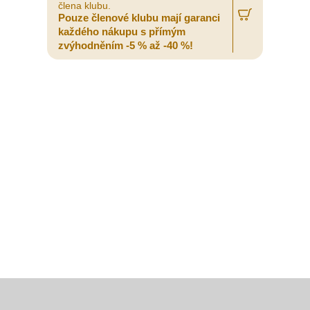
člena klubu.
č
Pouze členové klubu mají garanci
P
každého nákupu s přímým
zvýhodněním -5 % až -40 %!
z