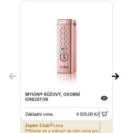
MYION® RŮŽOVÝ, OSOBNÍ
IONIZÁTOR
Základní cena
4 920,00 Kč
Zepter Club
cena
Z
Přihlaste se a zobrazí se vám cena pro
P