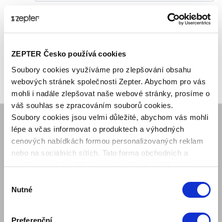
ZEPTER Česko používá cookies
Soubory cookies využíváme pro zlepšování obsahu
webových stránek společnosti Zepter. Abychom pro vás
mohli i nadále zlepšovat naše webové stránky, prosíme o
váš souhlas se zpracováním souborů cookies.
Soubory cookies jsou velmi důležité, abychom vás mohli
lépe a včas informovat o produktech a výhodných
SPOLEČNOST
cenových nabídkách formou personalizovaných reklam
Mám zájem o ukázku produktu
nebo na sociálních sítích. Tato forma obchodních a
Kariéra obchodního reprezentanta
marketingových sdělení pro vás nebude obtěžující.
Regionální pobočky Zepter
Výběr
Naše mise
Nutné
souhlasu
O nás
Kontaktujte nás
Preferenční
Kontakty pro média