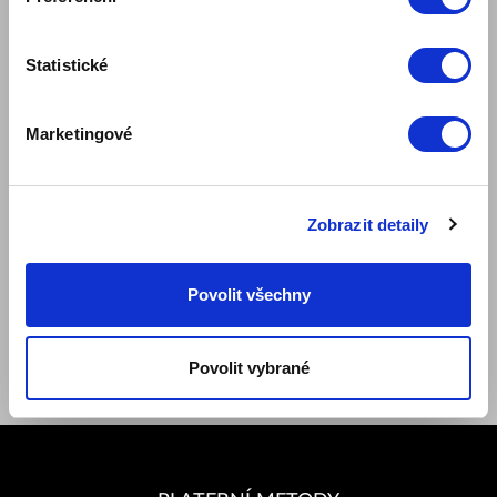
Blog
Bezpečnost výrobku
Statistické
PRAVIDLA A PODMÍNKY
Pravidla internetového obchodu
Marketingové
Klubové podmínky ZepterClub
Způsoby platby a doručení
Ochrana osobních údajů
Ceníky náhradních dílů, záruk a služeb
Zobrazit detaily
Dokumenty
SLEDUJTE NÁS
Povolit všechny
Facebook
Youtube
Instagram
Povolit vybrané