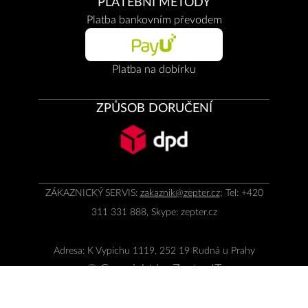
PLATEBNÍ METODY
Platba bankovním převodem
Platba na dobírku
ZPŮSOB DORUČENÍ
ZÁKAZNICKÝ SERVIS:
zakaznik@zepter.cz
; Tel: +420
311 331 888, Skype: zepter.cz
Adresa: K Vypichu 1119, 252 19 Rudná u Prahy
© Copyright by
Zepter IT