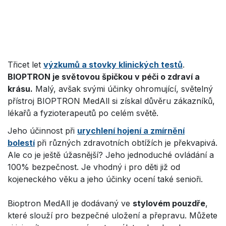
Třicet let
výzkumů a stovky klinických testů
.
BIOPTRON je světovou špičkou v péči o zdraví a
krásu.
Malý, avšak svými účinky ohromující, světelný
přístroj BIOPTRON MedAll si získal důvěru zákazníků,
lékařů a fyzioterapeutů po celém světě.
Jeho účinnost při
urychlení hojení a zmírnění
bolestí
při různých zdravotních obtížích je překvapivá.
Ale co je ještě úžasnější? Jeho jednoduché ovládání a
100% bezpečnost. Je vhodný i pro děti již od
kojeneckého věku a jeho účinky ocení také senioři.
Bioptron MedAll je dodávaný ve
stylovém pouzdře
,
které slouží pro bezpečné uložení a přepravu. Můžete