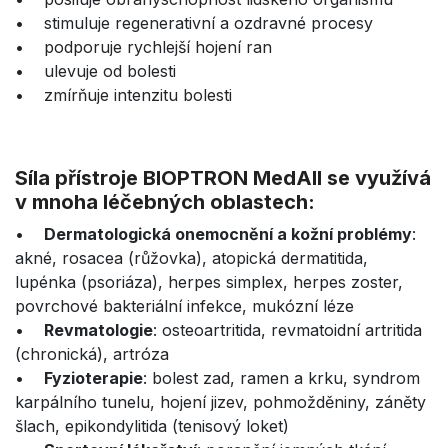
• stimuluje regenerativní a ozdravné procesy
• podporuje rychlejší hojení ran
• ulevuje od bolesti
• zmírňuje intenzitu bolesti
Síla přístroje BIOPTRON MedAll se využívá
v mnoha léčebných oblastech:
•
Dermatologická onemocnění a kožní problémy
:
akné, rosacea (růžovka), atopická dermatitida,
lupénka (psoriáza), herpes simplex, herpes zoster,
povrchové bakteriální infekce, mukózní léze
•
Revmatologie
: osteoartritida, revmatoidní artritida
(chronická), artróza
•
Fyzioterapie
: bolest zad, ramen a krku, syndrom
karpálního tunelu, hojení jizev, pohmožděniny, záněty
šlach, epikondylitida (tenisový loket)