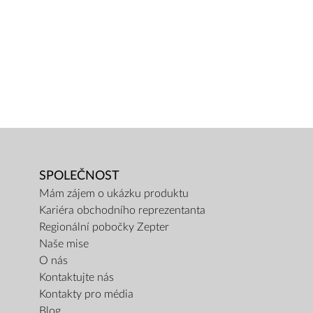
SPOLEČNOST
Mám zájem o ukázku produktu
Kariéra obchodního reprezentanta
Regionální pobočky Zepter
Naše mise
O nás
Kontaktujte nás
Kontakty pro média
Blog