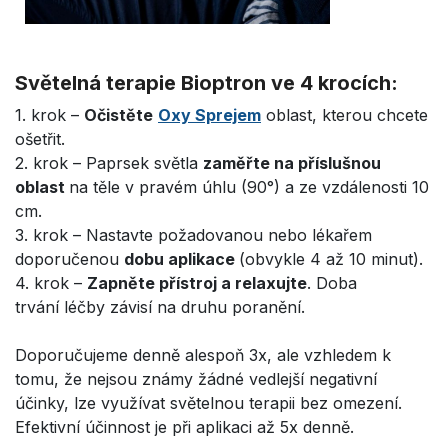
Světelná terapie Bioptron ve 4 krocích:
1. krok –
Očistěte
Oxy Sprejem
oblast, kterou chcete
ošetřit.
2. krok – Paprsek světla
zaměřte na příslušnou
oblast
na těle v pravém úhlu (90°) a ze vzdálenosti 10
cm.
3. krok – Nastavte požadovanou nebo lékařem
doporučenou
dobu aplikace
(obvykle 4 až 10 minut).
4. krok –
Zapněte přístroj a relaxujte
. Doba
trvání léčby závisí na druhu poranění.
Doporučujeme denně alespoň 3x, ale vzhledem k
tomu, že nejsou známy žádné vedlejší negativní
účinky, lze využívat světelnou terapii bez omezení.
Efektivní účinnost je při aplikaci až 5x denně.