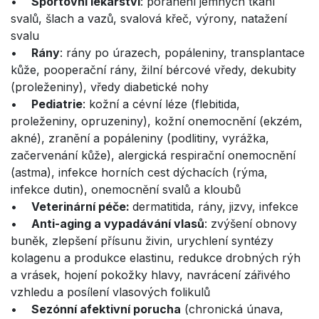
•
Sportovní lékařství
: poranění jemných tkání
svalů, šlach a vazů, svalová křeč, výrony, natažení
svalu
•
Rány
: rány po úrazech, popáleniny, transplantace
kůže, pooperační rány, žilní bércové vředy, dekubity
(proleženiny), vředy diabetické nohy
•
Pediatrie
: kožní a cévní léze (flebitida,
proleženiny, opruzeniny), kožní onemocnění (ekzém,
akné), zranění a popáleniny (podlitiny, vyrážka,
začervenání kůže), alergická respirační onemocnění
(astma), infekce horních cest dýchacích (rýma,
infekce dutin), onemocnění svalů a kloubů
​​•
Veterinární péče:
dermatitida, rány, jizvy, infekce
​​•
Anti-aging a vypadávání vlasů
: zvýšení obnovy
buněk, zlepšení přísunu živin, urychlení syntézy
kolagenu a produkce elastinu, redukce drobných rýh
a vrásek, hojení pokožky hlavy, navrácení zářivého
vzhledu a posílení vlasových folikulů
•
Sezónní afektivní porucha
(chronická únava,