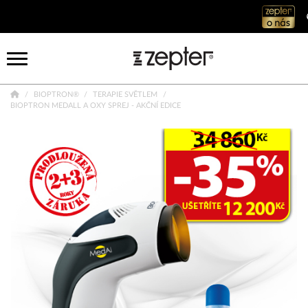
BIOPTRON®
TERAPIE SVĚTLEM
BIOPTRON MEDALL A OXY SPREJ - AKČNÍ EDICE