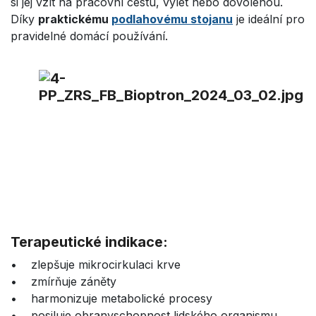
si jej vzít na pracovní cestu, výlet nebo dovolenou.
Díky
praktickému
podlahovému stojanu
je ideální pro
pravidelné domácí používání.
Terapeutické indikace:
• zlepšuje mikrocirkulaci krve
• zmírňuje záněty
• harmonizuje metabolické procesy
• posiluje obranyschopnost lidského organismu