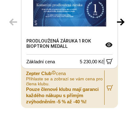
PRODLOUŽENÁ ZÁRUKA 1 ROK
BIOPTRON MEDALL
Základní cena
5 230,00 Kč
Zepter Club
cena
Z
Přihlaste se a zobrazí se vám cena pro
P
člena klubu.
č
Pouze členové klubu mají garanci
P
každého nákupu s přímým
zvýhodněním -5 % až -40 %!
z