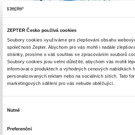
ZEPTER Česko používá cookies
Soubory cookies využíváme pro zlepšování obsahu webový
OXY SPREJ
společnosti Zepter. Abychom pro vás mohli i nadále zlepšo
Oxy sprej je vyrobený z čerstvé švýcarské pitné vody
stránky, prosíme o váš souhlas se zpracováním souborů coo
vyčištěné tak, aby splňovala požadavky na vodu pro
Soubory cookies jsou velmi důležité, abychom vás mohli lép
léčebné účely (USP). Tento jedinečný produkt je navíc
informovat o produktech a výhodných cenových nabídkách 
pomocí patentovaného okysličovacího systému
personalizovaných reklam nebo na sociálních sítích. Tato f
obohacený vyšší koncentrací rozpustného kyslíku
marketingových sdělení pro vás nebude obtěžující.
ve vodě
. Švýcarský Oxy sprej dodá vaší pokožce
hydrataci a vitalitu. Doporučujeme jej používat před
aplikací světelné terapie, neboť umožňuje
lepší
Výběr
Nutné
pronikání světelného paprsku do pokožky
.
souhlasu
Sterilní Oxy Sprej pomáhá:
Preferenční