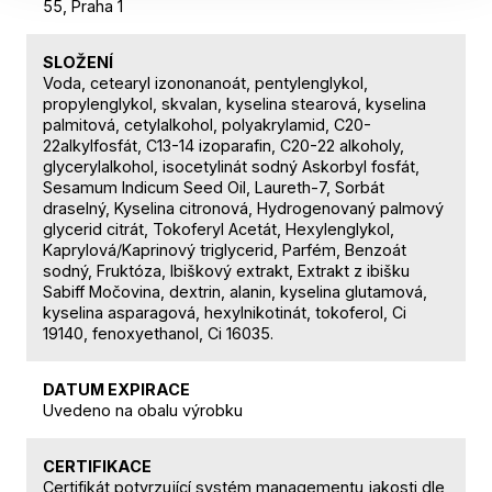
55, Praha 1
SLOŽENÍ
Voda, cetearyl izononanoát, pentylenglykol,
propylenglykol, skvalan, kyselina stearová, kyselina
palmitová, cetylalkohol, polyakrylamid, C20-
22alkylfosfát, C13-14 izoparafin, C20-22 alkoholy,
glycerylalkohol, isocetylinát sodný Askorbyl fosfát,
Sesamum Indicum Seed Oil, Laureth-7, Sorbát
draselný, Kyselina citronová, Hydrogenovaný palmový
glycerid citrát, Tokoferyl Acetát, Hexylenglykol,
Kaprylová/Kaprinový triglycerid, Parfém, Benzoát
sodný, Fruktóza, Ibiškový extrakt, Extrakt z ibišku
Sabiff Močovina, dextrin, alanin, kyselina glutamová,
kyselina asparagová, hexylnikotinát, tokoferol, Ci
19140, fenoxyethanol, Ci 16035.
DATUM EXPIRACE
Uvedeno na obalu výrobku
CERTIFIKACE
Certifikát potvrzující systém managementu jakosti dle