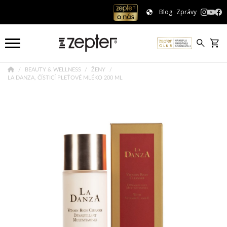
Blog
Zprávy
BEAUTY & WELLNESS
ŽENY
LA DANZA, ČÍSTICÍ PLEŤOVÉ MLÉKO 200 ML