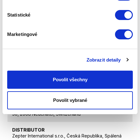
NÁZEV PRODUKTU
Statistické
La Danza, čísticí pleťové mléko 200 ml
Marketingové
HMOTNOST CELKOVÁ
0,55
HMOSTNOST PRODUKTU
Zobrazit detaily
0,54
Povolit všechny
OBSAH
200 ml
Povolit vybrané
VÝROBCE
Intercosmetics Nauchatel SA Route des Gouttes d'Or
30, 2008 Neuchatel, Switzerland
DISTRIBUTOR
Zepter International s.r.o., Česká Republika, Spálená