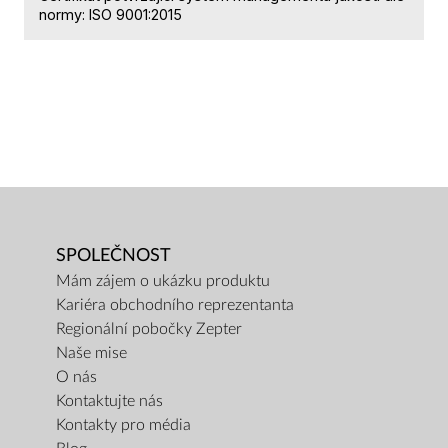
normy: ISO 9001:2015
SPOLEČNOST
Mám zájem o ukázku produktu
Kariéra obchodního reprezentanta
Regionální pobočky Zepter
Naše mise
O nás
Kontaktujte nás
Kontakty pro média