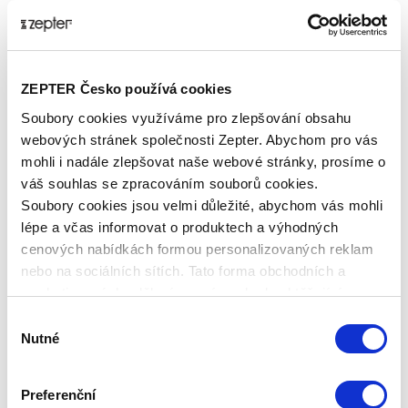
NEJNOVĚJŠÍ INOVACE V OBLASTI BOJE PROTI
STÁRNUTÍ
Kosmetická řada La Danza, je dokonalý způsob
ZEPTER Česko používá cookies
důkladné péče o vaší krásu. Tato luxusní řada proti
stárnutí pokožky je založena na nanotechnologii, jež
Soubory cookies využíváme pro zlepšování obsahu
umocňuje dokonalé pronikání aktivních složek do
webových stránek společnosti Zepter. Abychom pro vás
pokožky s viditelnými výsledky. Aktivní složky
mohli i nadále zlepšovat naše webové stránky, prosíme o
přípravků dokáží posilovat energii buněk a
váš souhlas se zpracováním souborů cookies.
revitalizovat funkce pokožky. Optimalizované
Soubory cookies jsou velmi důležité, abychom vás mohli
množství přírodního vitamínu A,B,C,E v mikro kapslích
lépe a včas informovat o produktech a výhodných
chrání pokožku, dodává energii, regeneruje a chrání
cenových nabídkách formou personalizovaných reklam
před volnými radikály a tím před předčasným
nebo na sociálních sítích. Tato forma obchodních a
stárnutím.
marketingových sdělení pro vás nebude obtěžující.
Výběr
Technická data
Nutné
souhlasu
KÓD PRODUKTU
Preferenční
PNK-701