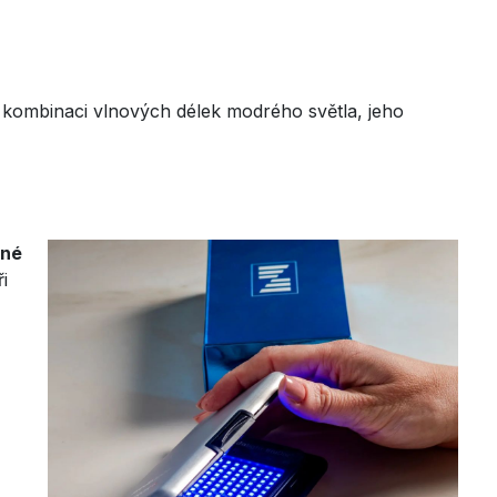
é kombinaci vlnových délek modrého světla, jeho
tné
i