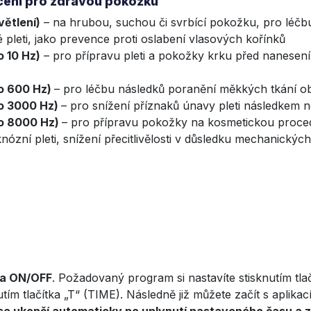
cení pro zdravou pokožku
větlení)
– na hrubou, suchou či svrbící pokožku, pro léčb
 pleti, jako prevence proti oslabení vlasových kořínků
o 10 Hz)
– pro přípravu pleti a pokožky krku před nanesen
lo 600 Hz)
– pro léčbu následků poranění měkkých tkání ob
tlo 3000 Hz)
– pro snížení příznaků únavy pleti následkem
tlo 8000 Hz)
– pro přípravu pokožky na kosmetickou procedu
nózní pleti, snížení přecitlivělosti v důsledku mechanický
ka ON/OFF
. Požadovaný program si nastavíte stisknutím tlač
nutím tlačítka „T“ (TIME). Následně již můžete začít s aplikac
se ukončí automaticky po uplynutí nastaveného času a z