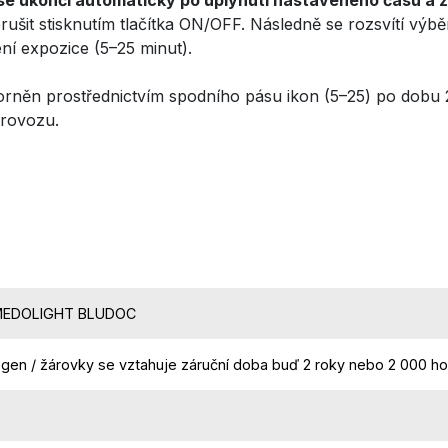
rušit stisknutím tlačítka ON/OFF. Následně se rozsvítí výbě
í expozice (5–25 minut).
ázorněn prostřednictvím spodního pásu ikon (5–25) po dobu
 provozu.
MEDOLIGHT BLUDOC
logen / žárovky se vztahuje záruční doba buď 2 roky nebo 2 000 hodi