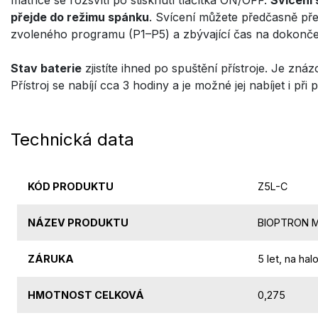
přejde do režimu spánku
. Svícení můžete předčasně pře
zvoleného programu (P1–P5) a zbývající čas na dokončen
Stav baterie
zjistíte ihned po spuštění přístroje. Je zn
Přístroj se nabíjí cca 3 hodiny a je možné jej nabíjet i při
Technická data
KÓD PRODUKTU
Z5L-C
NÁZEV PRODUKTU
BIOPTRON 
ZÁRUKA
5 let, na ha
HMOTNOST CELKOVÁ
0,275