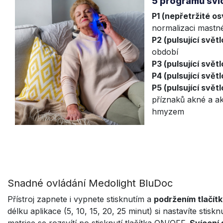
5 programů sví
P1 (nepřetržité os
normalizaci mastné
P2 (pulsující světl
období
P3 (pulsující svět
P4 (pulsující svě
P5 (pulsující svě
příznaků akné a ak
hmyzem
Snadné ovládání Medolight BluDoc
Přístroj zapnete i vypnete stisknutím a
podržením tlačít
délku aplikace (5, 10, 15, 20, 25 minut) si nastavíte stisk
matrice se rozsvítí po stisknutí tlačítka ON/OFF.
Svícení 