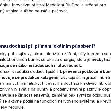
ánku. Inovativní přístroj Medolight BluDoc je určený pro
ný vzhled je třeba neustále pečovat.
emu dochází při přímém lokálním působení?
ňky pohlcují s vysokou intenzitou záření, díky kterému se
mitochondriích buněk se ukládá energie, která je
nezbytná 
ižuje se riziko nežádoucích mutací buněk
.
chází k redukci oxidace lipidů a k
prevenci poškození bu
novuje se produkce kolagenu
, zvyšuje se
migrace imunit
í v malých lymfatických cévách a dochází k aktivaci fibrobl
íznivý vliv světla na buňky a proteiny krevní plazmy je d
tivuje se činnost enzymů
, zejména pak syntéza oxidu dus
ý se aktivně podílí na funkcích nervového systému a krevn
esy reguluje.