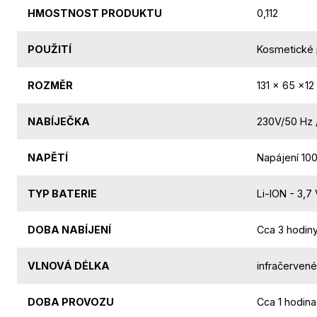
HMOSTNOST PRODUKTU
0,112
POUŽITÍ
Kosmetické p
ROZMĚR
131 x 65 x1
NABÍJEČKA
230V/50 Hz 
NAPĚTÍ
Napájení 10
TYP BATERIE
Li-ION - 3,7
DOBA NABÍJENÍ
Cca 3 hodin
VLNOVÁ DÉLKA
infračervené
DOBA PROVOZU
Cca 1 hodina