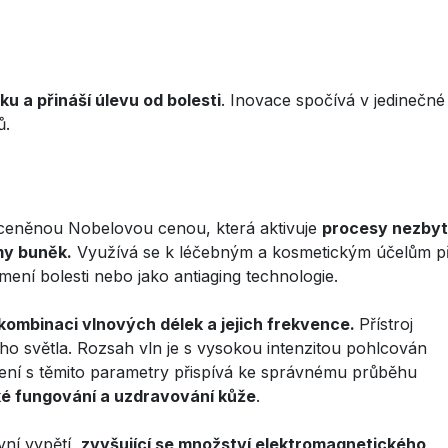
u a přináší úlevu od bolesti
. Inovace spočívá v jedinečn
ů.
 oceněnou Nobelovou cenou, která aktivuje
procesy nezby
my buněk.
Využívá se k léčebným a kosmetickým účelům př
ení bolesti nebo jako antiaging technologie.
kombinaci vlnových délek a jejich frekvence.
Přístroj
ého světla. Rozsah vln je s vysokou intenzitou pohlcován
ření s těmito parametry přispívá ke správnému průběhu
cké fungování a uzdravování kůže
.
vní vypětí,
zvyšující se množství elektromagnetického