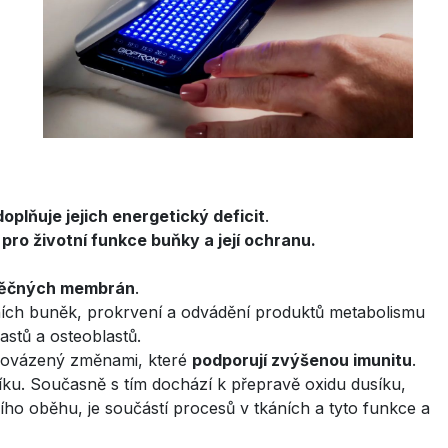
doplňuje jejich energetický deficit
.
pro životní funkce buňky a její ochranu.
něčných membrán
.
ních buněk, prokrvení a odvádění produktů metabolismu
astů a osteoblastů.
oprovázený změnami, které
podporují zvýšenou imunitu
.
íku. Současně s tím dochází k přepravě oxidu dusíku,
ího oběhu, je součástí procesů v tkáních a tyto funkce a