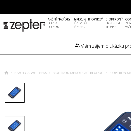
®
®
AKČNÍ NABÍDKY
HYPERLIGHT OPTICS
BIOPTRON
CO
OD -5%
LÉPE VIDĚT
HYPERLIGHT
ZDR
DO -50%
LÉPE SE CÍTIT
TERAPIE
VAŘ
Mám zájem o ukázku pr
BEAUTY & WELLNESS
BIOPTRON MEDOLIGHT BLUDOC
BIOPTRON M