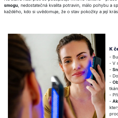
smogu
, nedostatečná kvalita potravin, málo pohybu a sp
každého, kdo si uvědomuje, že o stav pokožky a její krás
K č
- Bu
- V 
-
S
n
- Do
-
Ob
tkán
- Př
-
Ak
kter
proc