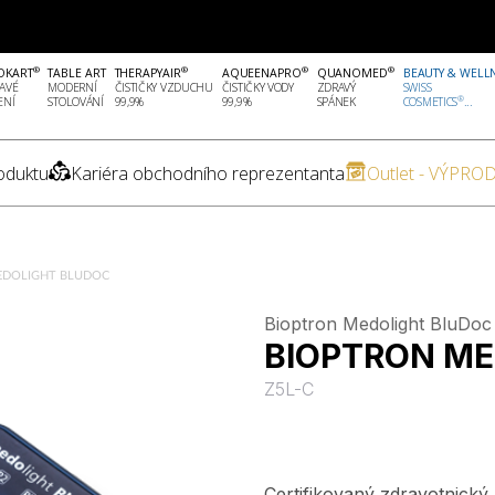
®
®
®
®
OKART
TABLE ART
THERAPYAIR
AQUEENAPRO
QUANOMED
BEAUTY & WELL
AVÉ
MODERNÍ
ČISTIČKY VZDUCHU
ČISTIČKY VODY
ZDRAVÝ
SWISS
®
ENÍ
STOLOVÁNÍ
99,9%
99,9%
SPÁNEK
COSMETICS
...
oduktu
Kariéra obchodního reprezentanta
Outlet - VÝPROD
EDOLIGHT BLUDOC
Bioptron Medolight BluDoc
BIOPTRON ME
Z5L-C
Certifikovaný zdravotnický 