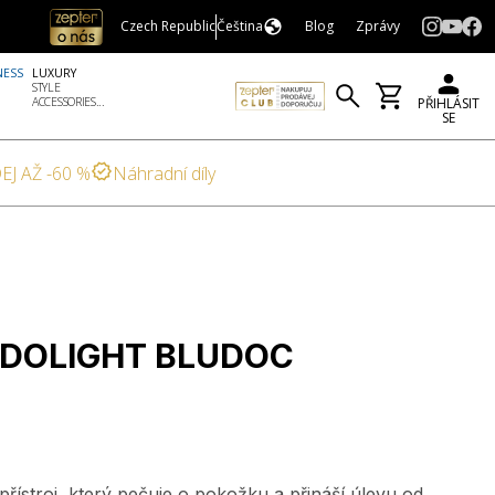
Czech Republic
Čeština
Blog
Zprávy
NESS
LUXURY
STYLE
ACCESSORIES...
PŘIHLÁSIT
SE
EJ AŽ -60 %
Náhradní díly
DOLIGHT BLUDOC
přístroj, který pečuje o pokožku a přináší úlevu od