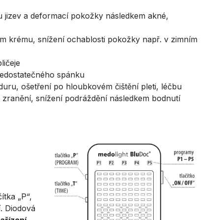
u jizev a deformací pokožky následkem akné,
ím krému, snížení ochablosti pokožky např. v zimním
ličeje
 nedostatečného spánku
ru, ošetření po hloubkovém čištění pleti, léčbu
ch zranění, snížení podráždění následkem bodnutí
ítka „P“,
í. Diodová
ařízení