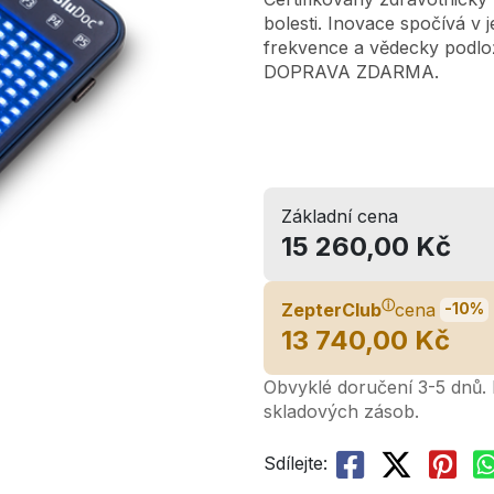
bolesti. Inovace spočívá v
frekvence a vědecky podl
DOPRAVA ZDARMA.
Základní cena
15 260,00 Kč
ⓘ
ZepterClub
cena
-10%
13 740,00 Kč
Obvyklé doručení 3-5 dnů. L
skladových zásob.
Sdílejte: