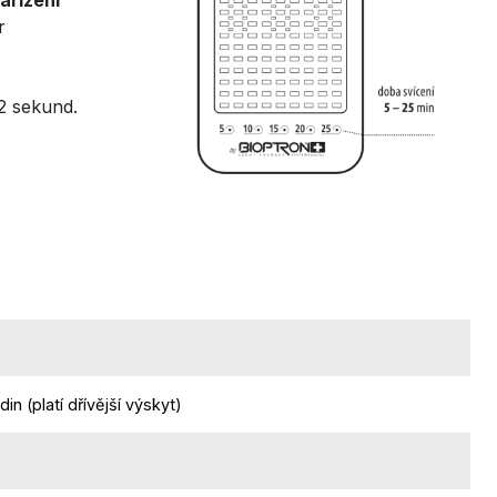
r
 2 sekund.
n (platí dřívější výskyt)