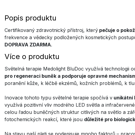
Popis produktu
Certifikovaný zdravotnický přístroj, který
pečuje o pokožk
frekvence a vědecky podložených kosmetických postup
DOPRAVA ZDARMA
.
Více o produktu
Světelná terapie Medolight BluDoc využívá technologii
pro regeneraci buněk a podporuje opravné mechanis
poranění kůže, k léčbě ekzémů, kožních problémů, k tlum
Inovace tohoto typu světelné terapie spočívá v
unikátní 
využívá pozitivní vliv modrého LED světla a infračerven
celou řadou buněčných struktur citlivých na světlo a zá
fotochemických reakcí, které jsou
důležité pro biologi
Na stavu naší pleti se podepisuje mnoho faktorů – praco