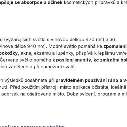
epšuje se absorpce a účinek
kosmetických přípravků a kr
d (vyzařujících světlo s vlnovou délkou 470 nm) a 36
 vlnové délce 940 nm). Modré světlo
pomáhá ke
zpomalení
 pokožky
, akné, ekzémů a lupénky, přispívá k lepšímu vstř
 Červené světlo
pomáhá
k posílení imunity, ke zmírnění bo
ilních zánětech a při namožení svalů.
ích výsledků dosáhnete
při pravidelném používání ráno a 
t). Před použitím přístroj i místo aplikace očistěte, ideálně
ý paprsek na ošetřované místo. Doba svícení, program a mí