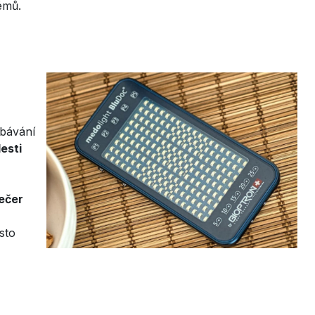
émů.
ebávání
lesti
večer
sto