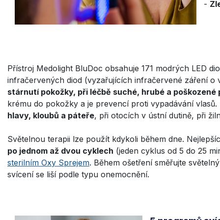
-
Zl
Přístroj Medolight BluDoc obsahuje 171 modrých LED dio
infračervených diod (vyzařujících infračervené záření o
stárnutí pokožky, při léčbě suché, hrubé a poškozené
krému do pokožky a je prevencí proti vypadávání vlasů.
hlavy, kloubů a páteře
, při otocích v ústní dutině, při ž
Světelnou terapii lze použít kdykoli během dne. Nejlepš
po jednom až dvou cyklech
(jeden cyklus od 5 do 25 minu
sterilním Oxy Sprejem
. Během ošetření směřujte světeln
svícení se liší podle typu onemocnění.