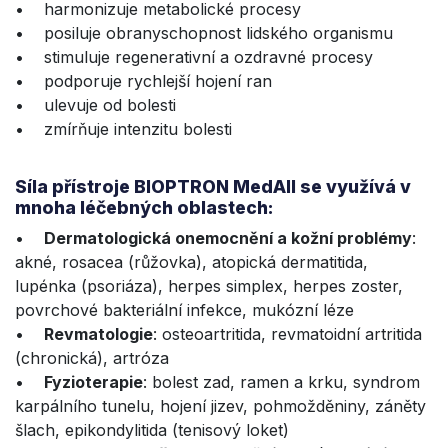
• harmonizuje metabolické procesy
• posiluje obranyschopnost lidského organismu
• stimuluje regenerativní a ozdravné procesy
• podporuje rychlejší hojení ran
• ulevuje od bolesti
• zmírňuje intenzitu bolesti
Síla přístroje BIOPTRON MedAll se využívá v
mnoha léčebných oblastech:
•
Dermatologická onemocnění a kožní problémy
:
akné, rosacea (růžovka), atopická dermatitida,
lupénka (psoriáza), herpes simplex, herpes zoster,
povrchové bakteriální infekce, mukózní léze
•
Revmatologie
: osteoartritida, revmatoidní artritida
(chronická), artróza
•
Fyzioterapie
: bolest zad, ramen a krku, syndrom
karpálního tunelu, hojení jizev, pohmožděniny, záněty
šlach, epikondylitida (tenisový loket)