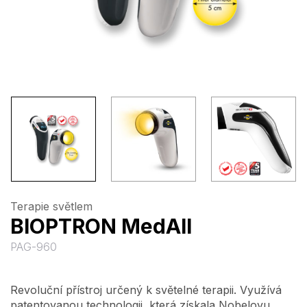
Terapie světlem
BIOPTRON MedAll
PAG-960
Revoluční přístroj určený k světelné terapii. Využívá
patentovanou technologii, která získala Nobelovu