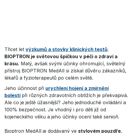
Třicet let
výzkumů a stovky klinických testů
.
BIOPTRON je světovou špičkou v péči o zdraví a
krásu.
Malý, avšak svými účinky ohromující, světelný
přístroj BIOPTRON MedAll si získal důvěru zákazníků,
lékařů a fyzioterapeutů po celém světě.
Jeho účinnost při
urychlení hojení a zmírnění
bolestí
při různých zdravotních obtížích je překvapivá.
Ale co je ještě úžasnější? Jeho jednoduché ovládání a
100% bezpečnost. Je vhodný i pro děti již od
kojeneckého věku a jeho účinky ocení také senioři.
Bioptron MedAll je dodávaný ve
stylovém pouzdře
,