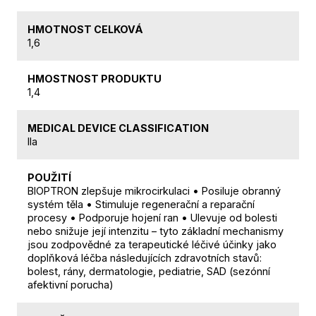
HMOTNOST CELKOVÁ
1,6
HMOSTNOST PRODUKTU
1,4
MEDICAL DEVICE CLASSIFICATION
IIa
POUŽITÍ
BIOPTRON zlepšuje mikrocirkulaci • Posiluje obranný
systém těla • Stimuluje regenerační a reparační
procesy • Podporuje hojení ran • Ulevuje od bolesti
nebo snižuje její intenzitu – tyto základní mechanismy
jsou zodpovědné za terapeutické léčivé účinky jako
doplňková léčba následujících zdravotních stavů:
bolest, rány, dermatologie, pediatrie, SAD (sezónní
afektivní porucha)