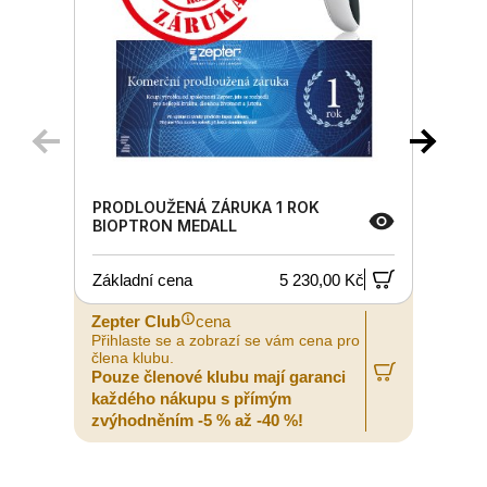
PRODLOUŽENÁ ZÁRUKA 1 ROK
BIOPTRON MEDALL
Základní cena
5 230,00 Kč
Zepter Club
cena
Z
Přihlaste se a zobrazí se vám cena pro
P
člena klubu.
č
Pouze členové klubu mají garanci
P
každého nákupu s přímým
zvýhodněním -5 % až -40 %!
z