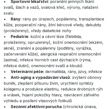
•
Sportovní lékařství
: poranění jemných tkání
svalů, šlach a vazů, svalová křeč, výrony, natažení
svalu
•
Rány
: rány po úrazech, popáleniny, transplantace
kůže, pooperační rány, žilní bércové vředy, dekubity
(proleženiny), vředy diabetické nohy
•
Pediatrie
: kožní a cévní léze (flebitida,
proleženiny, opruzeniny), kožní onemocnění (ekzém,
akné), zranění a popáleniny (podlitiny, vyrážka,
začervenání kůže), alergická respirační onemocnění
(astma), infekce horních cest dýchacích (rýma,
infekce dutin), onemocnění svalů a kloubů
​​•
Veterinární péče:
dermatitida, rány, jizvy, infekce
​​•
Anti-aging a vypadávání vlasů
: zvýšení obnovy
buněk, zlepšení přísunu živin, urychlení syntézy
kolagenu a produkce elastinu, redukce drobných rýh
a vrásek, hojení pokožky hlavy, navrácení zářivého
vzhledu a posílení vlasových folikulů
•
Sezónní afektivní porucha
(chronická únava,