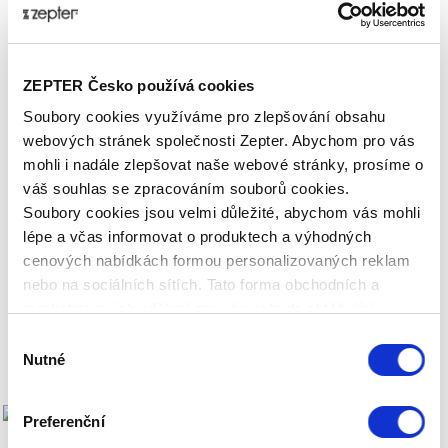
Světelná terapie Bioptron ve 4 krocích:
1. krok –
Očistěte
oblast, kterou chcete ošetřit, ideálně
Oxy Sprejem
.
ZEPTER Česko používá cookies
2. krok – Paprsek světla
zaměřte na příslušnou
oblast
na těle v pravém úhlu (90°) a ze vzdálenosti 10
Soubory cookies využíváme pro zlepšování obsahu
cm.
webových stránek společnosti Zepter. Abychom pro vás
3. krok – Nastavte požadovanou nebo lékařem
mohli i nadále zlepšovat naše webové stránky, prosíme o
doporučenou
dobu aplikace
(obvykle 4 až 10 minut).
váš souhlas se zpracováním souborů cookies.
4. krok –
Zapněte přístroj a relaxujte
. Doba
Soubory cookies jsou velmi důležité, abychom vás mohli
trvání léčby závisí na druhu poranění.
lépe a včas informovat o produktech a výhodných
cenových nabídkách formou personalizovaných reklam
Doporučujeme denně alespoň 3x, ale vzhledem k
nebo na sociálních sítích. Tato forma obchodních a
tomu, že nejsou známy žádné vedlejší negativní
marketingových sdělení pro vás nebude obtěžující.
účinky, lze využívat světelnou terapii bez omezení.
Výběr
Efektivní účinnost je při aplikaci až 5x denně.
Nutné
souhlasu
Preferenční