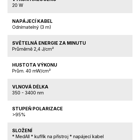
20 W
NAPÁJECÍ KABEL
Odnímatelný (3 m)
SVĚTELNÁ ENERGIE ZA MINUTU
Průměrně 2,4 J/cm²
HUSTOTA VÝKONU
Prům. 40 mW/cm²
VLNOVÁ DÉLKA
350 - 3400 nm
STUPEŇ POLARIZACE
>95%
SLOŽENÍ
* MedAll * kufřík na přístroj * napájecí kabel