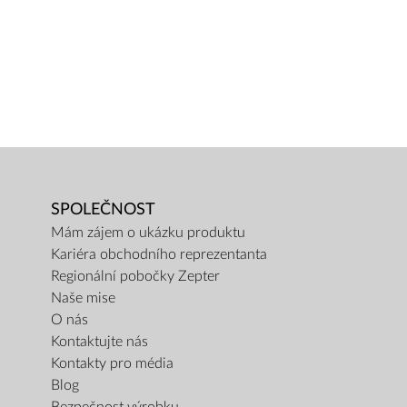
SPOLEČNOST
Mám zájem o ukázku produktu
Kariéra obchodního reprezentanta
Regionální pobočky Zepter
Naše mise
O nás
Kontaktujte nás
Kontakty pro média
Blog