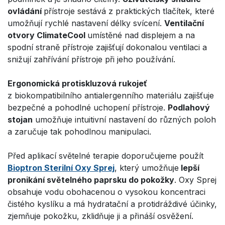
ovládání
přístroje sestává z praktických tlačítek, které
umožňují rychlé nastavení délky svícení.
Ventilační
otvory ClimateCool
umístěné nad displejem a na
spodní straně přístroje zajišťují dokonalou ventilaci a
snižují zahřívání přístroje při jeho používání.
Ergonomická protiskluzová rukojeť
z biokompatibilního antialergenního materiálu zajišťuje
bezpečné a pohodlné uchopení přístroje.
Podlahový
stojan
umožňuje intuitivní nastavení do různých poloh
a zaručuje tak pohodlnou manipulaci.
Před aplikací světelné terapie doporučujeme použít
Bioptron Sterilní Oxy Sprej
, který umožňuje
lepší
pronikání světelného paprsku do pokožky
. Oxy Sprej
obsahuje vodu obohacenou o vysokou koncentraci
čistého kyslíku a má hydratační a protidráždivé účinky,
zjemňuje pokožku, zklidňuje ji a přináší osvěžení.