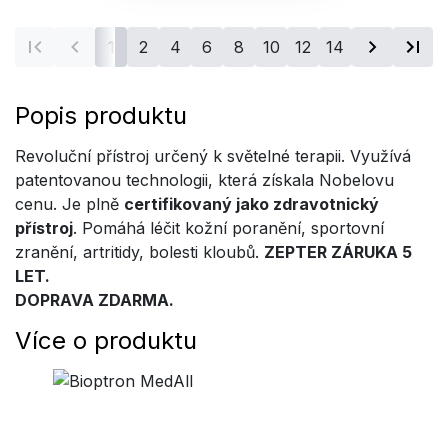
1
2
4
6
8
10
12
14
16
18
20
Popis produktu
Revoluční přístroj určený k světelné terapii. Využívá
patentovanou technologii, která získala Nobelovu
cenu. Je plně
certifikovaný jako zdravotnický
přístroj
. Pomáhá léčit kožní poranění, sportovní
zranění, artritidy, bolesti kloubů.
ZEPTER ZÁRUKA 5
LET.
DOPRAVA ZDARMA.
Více o produktu