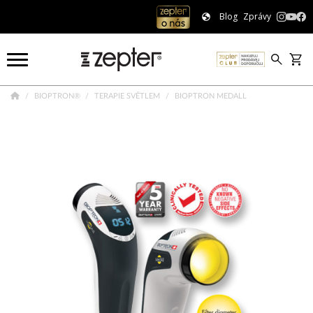
Blog
Zprávy
BIOPTRON®
TERAPIE SVĚTLEM
BIOPTRON MEDALL