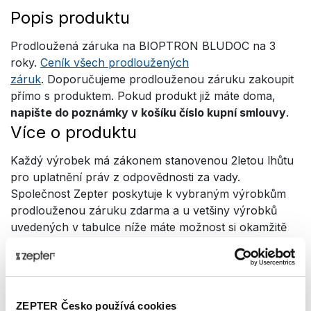
Popis produktu
Prodloužená záruka na BIOPTRON BLUDOC na 3
roky.
Ceník všech prodloužených
záruk
. Doporučujeme prodlouženou záruku zakoupit
přímo s produktem. Pokud produkt již máte doma,
napište do poznámky v košíku číslo kupní smlouvy
.
Více o produktu
Každý výrobek má zákonem stanovenou 2letou lhůtu
pro uplatnění práv z odpovědnosti za vady.
Společnost Zepter poskytuje k vybraným výrobkům
prodlouženou záruku zdarma a u vetšiny výrobků
uvedených v tabulce níže máte možnost si okamžitě
prodloužit záruku až o 36 měsíců pořízením komerční
prodloužené záruky. Záruka vzniká ihned po převzetí
zboží a její prodloužení se počítá od 1. dne po
skončení klasické záruky. Tato komerční záruka
ZEPTER Česko používá cookies
chrání vaše zboží v plném rozsahu, tedy jako