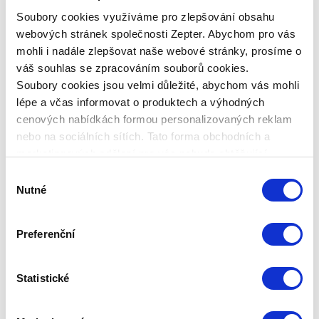
standardní (můžete ji koupit jako fyzická i jako
Soubory cookies využíváme pro zlepšování obsahu
právnická osoba).
webových stránek společnosti Zepter. Abychom pro vás
mohli i nadále zlepšovat naše webové stránky, prosíme o
V případě poruchy vašeho výrobku stačí
váš souhlas se zpracováním souborů cookies.
kontaktovat naši zákaznickou linku: +420 311 331
Soubory cookies jsou velmi důležité, abychom vás mohli
887 nebo naše servisní středisko: servis@zepter.cz
lépe a včas informovat o produktech a výhodných
Technická data
cenových nabídkách formou personalizovaných reklam
nebo na sociálních sítích. Tato forma obchodních a
marketingových sdělení pro vás nebude obtěžující.
KÓD PRODUKTU
Výběr
PROZAR-BD-3
Nutné
souhlasu
NÁZEV PRODUKTU
Prodloužená záruka 3 roky BIOPTRON BLUDOC
Preferenční
HMOTNOST CELKOVÁ
Statistické
HMOSTNOST PRODUKTU