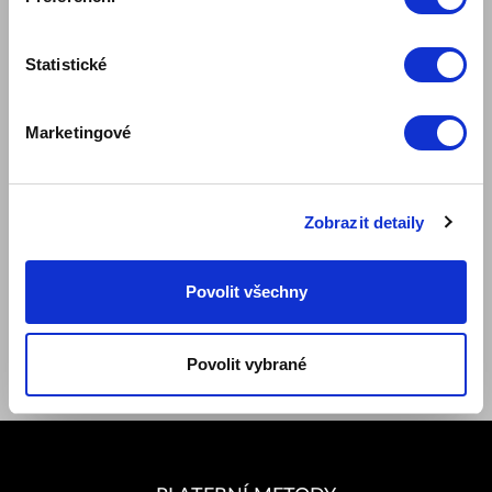
Blog
Bezpečnost výrobku
Statistické
PRAVIDLA A PODMÍNKY
Pravidla internetového obchodu
Marketingové
Klubové podmínky ZepterClub
Způsoby platby a doručení
Ochrana osobních údajů
Ceníky náhradních dílů, záruk a služeb
Zobrazit detaily
Dokumenty
SLEDUJTE NÁS
Povolit všechny
Facebook
Youtube
Instagram
Povolit vybrané