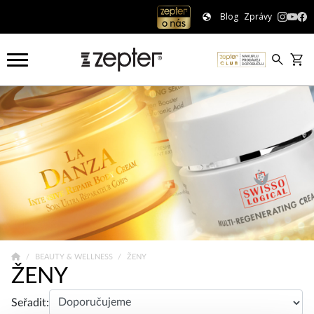
Blog
Zprávy
BEAUTY & WELLNESS
ŽENY
ŽENY
Seřadit: