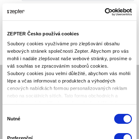
ZEPTER Česko používá cookies
Soubory cookies využíváme pro zlepšování obsahu
webových stránek společnosti Zepter. Abychom pro vás
mohli i nadále zlepšovat naše webové stránky, prosíme o
váš souhlas se zpracováním souborů cookies.
Soubory cookies jsou velmi důležité, abychom vás mohli
lépe a včas informovat o produktech a výhodných
SPOLEČNOST
cenových nabídkách formou personalizovaných reklam
Mám zájem o ukázku produktu
nebo na sociálních sítích. Tato forma obchodních a
Kariéra obchodního reprezentanta
marketingových sdělení pro vás nebude obtěžující.
Regionální pobočky Zepter
Výběr
Naše mise
Nutné
souhlasu
O nás
Kontaktujte nás
Preferenční
Kontakty pro média