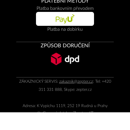
PLATEBNÍ METODY
Platba bankovním převodem
Platba na dobírku
ZPŮSOB DORUČENÍ
ZÁKAZNICKÝ SERVIS:
zakaznik@zepter.cz
; Tel: +420
311 331 888, Skype: zepter.cz
Adresa: K Vypichu 1119, 252 19 Rudná u Prahy
© Copyright by
Zepter IT