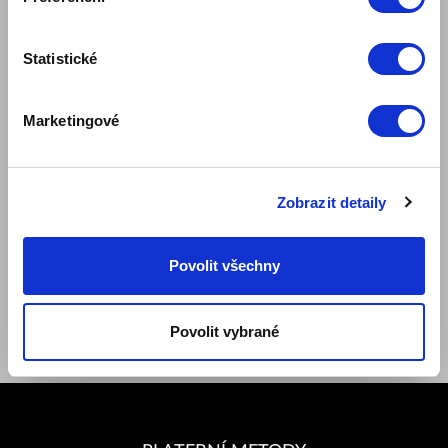
Blog
Bezpečnost výrobku
Statistické
PRAVIDLA A PODMÍNKY
Pravidla internetového obchodu
Marketingové
Klubové podmínky ZepterClub
Způsoby platby a doručení
Ochrana osobních údajů
Ceníky náhradních dílů, záruk a služeb
Zobrazit detaily
Dokumenty
SLEDUJTE NÁS
Povolit všechny
Facebook
Youtube
Instagram
Povolit vybrané