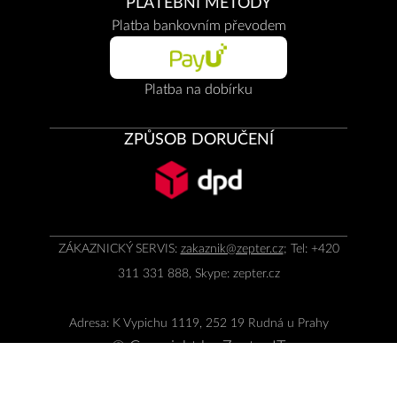
PLATEBNÍ METODY
Platba bankovním převodem
Platba na dobírku
ZPŮSOB DORUČENÍ
ZÁKAZNICKÝ SERVIS:
zakaznik@zepter.cz
; Tel: +420
311 331 888, Skype: zepter.cz
Adresa: K Vypichu 1119, 252 19 Rudná u Prahy
© Copyright by
Zepter IT