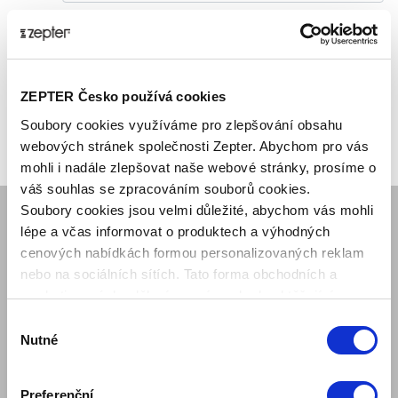
ZEPTER Česko používá cookies
Soubory cookies využíváme pro zlepšování obsahu
webových stránek společnosti Zepter. Abychom pro vás
mohli i nadále zlepšovat naše webové stránky, prosíme o
váš souhlas se zpracováním souborů cookies.
Soubory cookies jsou velmi důležité, abychom vás mohli
lépe a včas informovat o produktech a výhodných
SPOLEČNOST
cenových nabídkách formou personalizovaných reklam
Mám zájem o ukázku produktu
nebo na sociálních sítích. Tato forma obchodních a
Kariéra obchodního reprezentanta
marketingových sdělení pro vás nebude obtěžující.
Regionální pobočky Zepter
Výběr
Naše mise
Nutné
souhlasu
O nás
Kontaktujte nás
Preferenční
Kontakty pro média