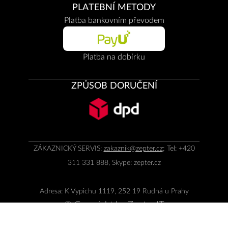
PLATEBNÍ METODY
Platba bankovním převodem
Platba na dobírku
ZPŮSOB DORUČENÍ
ZÁKAZNICKÝ SERVIS:
zakaznik@zepter.cz
; Tel: +420
311 331 888, Skype: zepter.cz
Adresa: K Vypichu 1119, 252 19 Rudná u Prahy
© Copyright by
Zepter IT