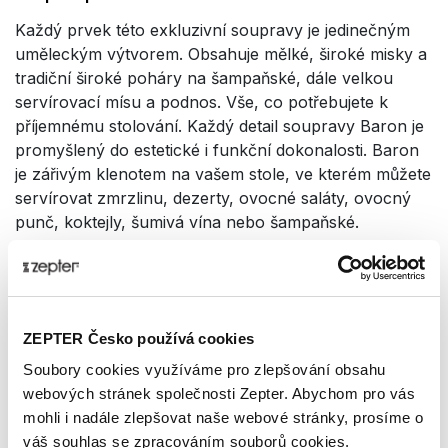
Každý prvek této exkluzivní soupravy je jedinečným
uměleckým výtvorem. Obsahuje mělké, široké misky a
tradiční široké poháry na šampaňské, dále velkou
servírovací mísu a podnos. Vše, co potřebujete k
příjemnému stolování. Každý detail soupravy Baron je
promyšlený do estetické i funkční dokonalosti. Baron
je zářivým klenotem na vašem stole, ve kterém můžete
servírovat zmrzlinu, dezerty, ovocné saláty, ovocný
punč, koktejly, šumivá vína nebo šampaňské.
Více o produktu
FUNKČNOST A DESIGN NEJVYŠŠÍ KVALITY –
POŽITEK PRO VŠECHNY SMYSLY
ZEPTER Česko používá cookies
Oživte své stolování dekorativní nápojovou a
Soubory cookies využíváme pro zlepšování obsahu
servírovací soupravou z ušlechtilé oceli. Dezertní
webových stránek společnosti Zepter. Abychom pro vás
souprava BARON dodá vašemu vytříbenému vkusu
mohli i nadále zlepšovat naše webové stránky, prosíme o
punc elegance.
váš souhlas se zpracováním souborů cookies.