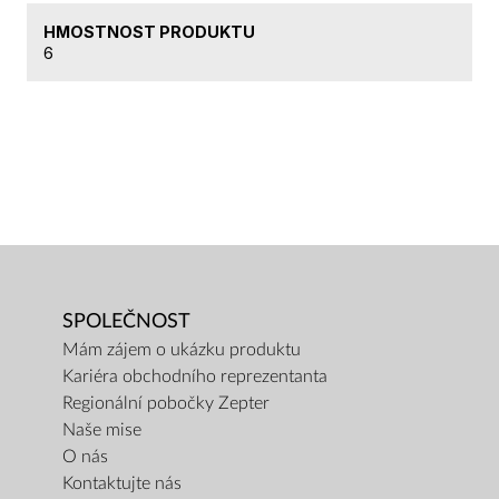
HMOSTNOST PRODUKTU
6
SPOLEČNOST
Mám zájem o ukázku produktu
Kariéra obchodního reprezentanta
Regionální pobočky Zepter
Naše mise
O nás
Kontaktujte nás