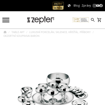
Blog
Zprávy
TABLE ART
LUXUSNÍ PORCELÁN, SKLENICE, KŘIŠŤÁL, PŘÍBORY
DEZERTNÍ SOUPRAVA BARON