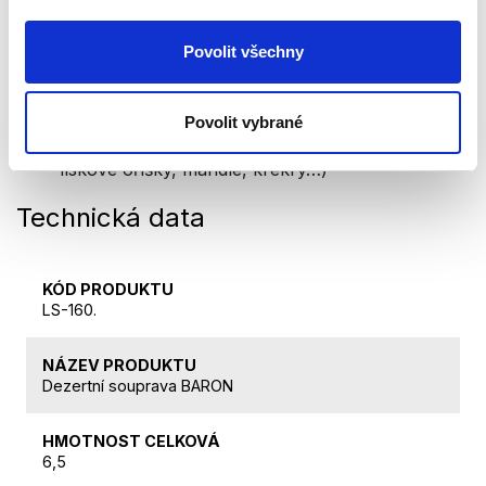
kompoty
Povolit všechny
zmrzlinu
pudink
Povolit vybrané
různé druhy předkrmů nebo pochutin (arašídy,
lískové oříšky, mandle, krekry…)
Technická data
KÓD PRODUKTU
LS-160.
NÁZEV PRODUKTU
Dezertní souprava BARON
HMOTNOST CELKOVÁ
6,5