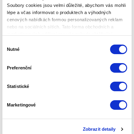
Hlavní souprava obsahuje:
Soubory cookies jsou velmi důležité, abychom vás mohli
– 1 velkou mísu
lépe a včas informovat o produktech a výhodných
– 6 malých misek
cenových nabídkách formou personalizovaných reklam
– 6 pohárů na šampaňské
nebo na sociálních sítích. Tato forma obchodních a
– 6 podšálků
marketingových sdělení pro vás nebude obtěžující.
– 1 podnos
Výběr
Doporučené využití:
Nutné
souhlasu
Velká mísa
je ideální pro servírování:
ovocných salátů
Preferenční
krevetových koktejlů
Statistické
kompotů
ovoce
Marketingové
drobných zákusků
Malé misky
se hodí na:
Zobrazit detaily
ovocné saláty